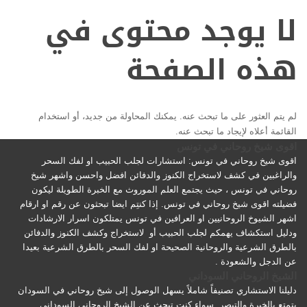
لا يوجد محتوى في
هذه الصفحة
لم يتم العثور على ما تبحث عنه. يمكنك المحاولة من جديد، أو استخدام
القائمة أعلاه لإيجاد ما تبحث عنه.
اقوى شيخ روحاني في تونس
اقوى شيخ روحاني في تونس: استشارات لجلب الحبيب او لفك السحر
والراغبين في كشف لاستخراج الكنوز والدفائن افضل واحسن واشهر شيخ
روحاني في تونس ، حيث يجتمع العلم الموروث مع الخبرة الطويلة ليكون
فضيلته اقوى شيخ روحاني في تونس. إذا كنتِم ايضا تبحثون عن رقم او ارقام
اشهر الشيوخ الروحانيين او العرافين في تونس يمتلكون اسرار الارشادات
ودليل استكشاف يهمكم لجلب الحبيب أو لاستخراج وكشف الكنوز والدفائن
بالطرق الشرعية والروحانية الصحيحة او لفك السحر بالطرق الشرعية بعيدا
عن الدجل والشعودة .
الشيخ الروحاني السوداني
دليلنا الاستشاري تصنيفاً شاملاً يسهل الوصول إلى شيخ روحاني في السودان
يتمتع بالخبرة والتبصر. سواء كنت تبحث عن الشيخ الروحاني السوداني