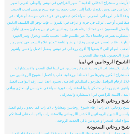
الأرصاد واستخراج الدفائن الدفينة.” اشهر العرافين في تونس والوطن العربي اشهر
العرافين في تونس يقودكِ دائماً إلينا، حيث نجمع بين قوة شيخ تونسي لجلب الحبيب
ودقة العلم الروحاني المغربي. سواء كنتِ تبحثين عن عراف في سوسة، أو عراف في
صفاقس، أو حتى عراف في جربة و عراف في القيروان، فإننا نوفر لكِ الكشف الدقيق
والعمل المضمون. نحن نمتلك ارقام شيوخ روحانيين في تونس يعملون بصدق ليأتيكِ
المطلوب بسرعة وخاضعا دليلا عبر طلسم جلب الحبيب يكتب ويحرق وسر العهود
النارية . علاج السحر في تونس وفك الربط والتابعة “يعتبر علاج السحر في تونس من
أصعب المهام التي لا يتقنها إلا أقوى روحاني في تونس. بفضل افضل واحسن واشهر
طرق التحصين، نقوم بفك السحر…
الشيوخ الروحانيين في ليبيا
دليلك للاستشارات الروحانية شيوخ روحانيين في ليبيا لفك السحر والاستشارات
لاستخراج الكنوز وغيرها من الاسئلة الروحانية .على يد افضل الشيوخ الروحانيين من
خلال ارقام التواصل تطرحون اسئلتكم الخاصة . تجدون ايضا على رقم التواصل افضل
واقوى شيخ روحاني متمكن بليبيا استشارات فورية سواء في طرابلس او بنغازي وباقي
المدن الليبية للراغبين في الاستشارة والمعرفة .
شيخ روحاني الامارات
شيخ روحاني الامارات ارقام شيوخ روحانيين ومشايخ بالامارات كما تحدون رقم افضل
واحسن الشيوخ الروحانيين للكشف االروحاني والاستشارات والاجابات على اسئلتكم
سواء لفك السحر او غيره من باقي الخدمة الروحية .
شيخ روحاني السعودية
شيخ روحاني في السعودية يفك السحر وكشف من خلال استشارات مع ارقام افضل