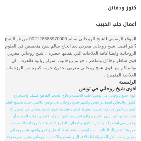
كنوز ودفائن
أعمال جلب الحبيب
الموقع الرسمي للشيخ الروحاني سالم 002126688970000 من هو الشيخ
؟ هو افضل شيخ روحاني مغربي يعد الحاج سالم شيح متخصص في العلوم
الروحانية وايضا كافة العلاجات التي يقدمها حصريا . شيخ روحاني مغربي
قوي شاطر وحاذق وشاطر ، خواتم روحانية، اسرار ربانية طاهرة، ، ان
تواصلكم مع اقوى شيخ روحاني مغربي تجدون حزمة كبيرة من الرزنامات
العلاجية المتميزة .
الرئيسية
اقوى شيخ روحاني في تونس
اقوى شيخ روحاني في تونس: جلب الحبيب وعلاج السحر القاطع كشف واستخراج
الكنوز والدفائن افضل واحسن واشهر شيخ روحاني في تونس عالمي، حيث يجتمع العلم
المغربي الموروث مع الخبرة الطويلة ليكون فضيلته اقوى شيخ روحاني في تونس. إذا
كنتِ تبحثين عن اشهر الشيوخ والعرافين يمتلكون اسرار الاعمال لجلب الحبيب أو
ترغبين في استخراج وكشف الكنوز والدفائن بالطرق الشرعية والروحانية الصحيحة.
نحن هنا لنقدم لكِ النتائج . لقد ذاع صيت فضيلته كـ افضل واقوى واشهر شيخ روحاني
مغربي يقصده أهل الخضراء لفك الاعمال والسحر والكشف الروحاني وغيره من معرفة