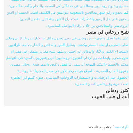
مشايخ وشيوخ روحانيين ومعالجين في جدة الرياض القصيم والدمام والمدينة المنورة
كما تجدون رقم اشهر معالجين بالسعودية للراغبين في الكشف لجلب الحبيب او الدين
يبحثون على حل الرموز والاشارات لاستخراج الكنوز والدفائن . افضل الشيوخ
الروحانيين والمعالجين من خلال ارقام التواصل المباشرة .
شيخ روحاني في مصر
على رقم افضل واقوى شيخ روحاني في مصر تجدون دليل استشارات ودليلك الروحاني
لجلب الحبيب او لفك السحر وكشف وتحليل الموز والدفائن والاشارات ايضا للراغبين
لاستخراج الكنوز والآثار والدفائن عن احسن واشهر شيخ مغربي متمكن في مصر او
شيخ مصري وايضا تجدون ارقام الشيوخ الروحانيين الدين يتميزون يالخبرة في التواصل
معكم والاستماع اليكم. الموقع الرسمي لـ افضل واقوى واشهر شيخ روحاني مصري
وشيوخ المدن المصرية ، الموقع هو المرجع الأول في مصر للمجربات الروحانية.
الحصول على الارشادات والاستشارات الروحانية المباشرة . سواء كنتم في القاهرة
الاسكندرية وغيرها من المدن المصرية .
كنوز ودفائن
أعمال جلب الحبيب
الرئيسية
/
مشاريع ناجحة