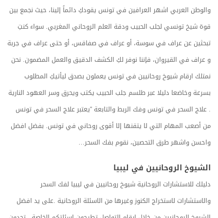
والوطن العربي اشهر العرافين في تونس يقودكِ دائماً إلينا، حيث نجمع بين
قوة شيخ تونسي لجلب الحبيب ودقة العلم الروحاني المغربي. سواء كنتِ
تبحثين عن عراف في سوسة، أو عراف في صفاقس، أو حتى عراف في جربة
و عراف في القيروان، فإننا نوفر لكِ الكشف الدقيق والعمل المضمون. نحن
نمتلك ارقام شيوخ روحانيين في تونس يعملون بصدق ليأتيكِ المطلوب
بسرعة وخاضعا دليلا عبر طلسم جلب الحبيب يكتب ويحرق وسر العهود النارية
. علاج السحر في تونس وفك الربط والتابعة “يعتبر علاج السحر في تونس
من أصعب المهام التي لا يتقنها إلا أقوى روحاني في تونس. بفضل افضل
واحسن واشهر طرق التحصين، نقوم بفك السحر…
الشيوخ الروحانيين في ليبيا
دليلك للاستشارات الروحانية شيوخ روحانيين في ليبيا لفك السحر
والاستشارات لاستخراج الكنوز وغيرها من الاسئلة الروحانية .على يد افضل
الشيوخ الروحانيين من خلال ارقام التواصل تطرحون اسئلتكم الخاصة . تجدون