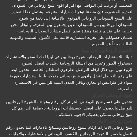
المعتمد، أو ترغب في التواصل مع اكبر او اقوى شيخ روحاني في السودان
لتقديم المشورة، فإن منصتنا توفر لك خيارات متنوعة. يشتمل هذا التصنيف
على الشيخ السوداني الروحاني الموثوق، بالإضافة إلى نخبة من شيوخ
السودان الروحانيين من السودان الذين يجمعون بين المعرفة والوقار. نحن
نحرص على تقديم قائمة منتقاة تضم أفضل مشايخ السودان الروحانيين
لضمان حصولكم على تجربة استشارية قائمة على الأصول السليمة والمهنية
العالية، بعيداً عن الغموض
الشيوخ الروحانيين في ليبيا
دليلك للاستشارات الروحانية شيوخ روحانيين في ليبيا لفك السحر والاستشارات
لاستخراج الكنوز وغيرها من الاسئلة الروحانية .على يد افضل الشيوخ
الروحانيين من خلال ارقام التواصل تطرحون اسئلتكم الخاصة . تجدون ايضا
على رقم التواصل افضل واقوى شيخ روحاني متمكن بليبيا استشارات فورية
سواء في طرابلس او بنغازي وباقي المدن الليبية للراغبين في الاستشارة
والمعرفة .
شيخ الروحاني الجزائر
تجدون على قسم شيخ الروحاني الجزائر كل ارقام وهواتف الشيوخ الروحانيين
للتواصل والحصول على افضل الاستشارات الروحانية بالاضافة الى رقم كل
شيخ روحاني متمكن يعطيكم الاجوبة لاسئلتكم .
شيخ روحاني الامارات
شيخ روحاني الامارات ارقام شيوخ روحانيين ومشايخ بالامارات كما تحدون رقم
افضل واحسن الشيوخ الروحانيين للكشف االروحاني والاستشارات والاجابات