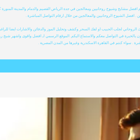
فضل مشايخ وشيوخ روحانيين ومعالجين في جدة الرياض القصيم والدمام والمدينة المنورة 
ن . افضل الشيوخ الروحانيين والمعالجين من خلال ارقام التواصل المباشرة .
روحاني لجلب الحبيب او لفك السحر وكشف وتحليل الموز والدفائن والاشارات ايضا للراغبي
ن يالخبرة في التواصل معكم والاستماع اليكم. الموقع الرسمي لـ افضل واقوى واشهر شيخ ر
رة . سواء كنتم في القاهرة الاسكندرية وغيرها من المدن المصرية .