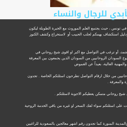
أبدي للرجال والنساء
 تونس ، حيث يجتمع العلم الموروث مع الخبرة الطويلة ليكون
ت ودليل استكشاف يهمكم لجلب الحبيب أو لاستخراج وكشف الكنوز
عتمد، أو ترغب في التواصل مع اكبر او اقوى شيخ روحاني في
وخ السودان الروحانيين من السودان الذين يجمعون بين المعرفة
مهنية العالية، بعيداً عن الغموض
وحانيين من خلال ارقام التواصل تطرحون اسئلتكم الخاصة . تجدون
 والمعرفة .
شيخ روحاني متمكن يعطيكم الاجوبة لاسئلتكم .
ات على اسئلتكم سواء لفك السحر او غيره من باقي الخدمة الروحية
دينة المنورة كما تجدون رقم اشهر معالجين بالسعودية للراغبين