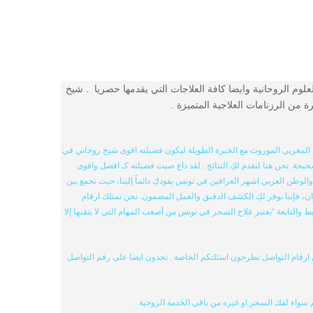
لم شيح متخصص في العلوم الروحانية وايضا كافة العلاجات التي يقدمها حصريا . شيخ
ن الرزنامات العلاجية المتميزة .
مغربي الموروث مع الخبرة الطويلة ليكون فضيلته اقوى شيخ روحاني في
حة. نحن هنا لنقدم لكِ النتائج . لقد ذاع صيت فضيلته كـ افضل واقوى
طن العربي اشهر العرافين في تونس يقودكِ دائماً إلينا، حيث نجمع بين
فإننا نوفر لكِ الكشف الدقيق والعمل المضمون. نحن نمتلك ارقام
لتابعة “يعتبر علاج السحر في تونس من أصعب المهام التي لا يتقنها إلا
ل ارقام التواصل تطرحون اسئلتكم الخاصة . تجدون ايضا على رقم التواصل
سواء لفك السحر او غيره من باقي الخدمة الروحية .