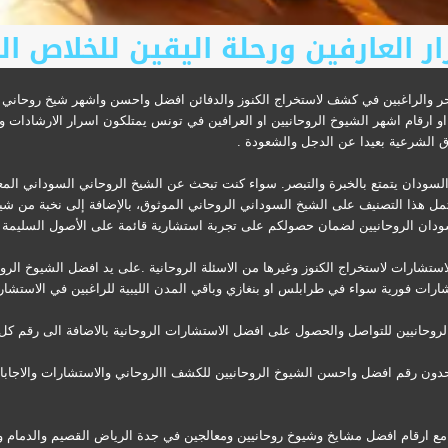
ر العارفين ورحلة اليقين للخلاص ال
والراغبين في كشف لاستخراج الكنوز والدفائن افضل واحسن واشهر شيخ روحاني في
او ارقام اشهر الشيوخ الروحانيين او العرافين في تونس يمتلكون اسرار الارشادا
ق الشرعية بعيدا عن الدجل والشعودة .
 السودان يتمتع بالخبرة والتبصر. سواء كنت تبحث عن الشيخ الروحاني السوداني الم
مل هذا التصنيف على الشيخ السوداني الروحاني الموثوق، بالإضافة إلى نخبة من شي
ان الروحانيين لضمان حصولكم على تجربة استشارية قائمة على الأصول السليمة وال
لاستشارات لاستخراج الكنوز وغيرها من الاسئلة الروحانية .على يد افضل الشيوخ الر
رات فورية سواء في طرابلس او بنغازي وباقي المدن الليبية للراغبين في الاستشارة
روحانيين للتواصل والحصول على افضل الاستشارات الروحانية بالاضافة الى رقم كل 
تحدون رقم افضل واحسن الشيوخ الروحانيين للكشف االروحاني والاستشارات والاجاب
رقام افضل مشايخ وشيوخ روحانيين ومعالجين في جدة الرياض القصيم والدمام والم