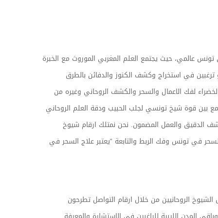
نس عالمي، حيث يجتمع العلم المغربي الموروث مع الخبرة
و ترغبين في استخراج وكشف الكنوز والدفائن بالطرق
لخضراء لفك الاعمال والسحر والكشف الروحاني وغيره من
نجمع بين قوة شيخ تونسي لجلب الحبيب ودقة العلم الروحاني
شف الدقيق والعمل المضمون. نحن نمتلك ارقام شيوخ
لسحر في تونس وفك الربط والتابعة “يعتبر علاج السحر في
ل الشيوخ الروحانيين من خلال ارقام التواصل تطرحون
قي المدن الليبية للراغبين في الاستشارة والمعرفة .