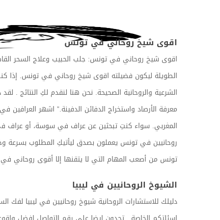
اقوى شيخ روحاني في تونس
اقوى شيخ روحاني في تونس: جلب الحبيب وعلاج السحر القا
الطويلة ليكون فضيلته اقوى شيخ روحاني في تونس. إذا كنتِ 
الشرعية والروحانية الصحيحة. نحن هنا لنقدم لكِ النتائج .
معرفة الأرصاد واستخراج الدفائن الدفينة.” اشهر العرافين ف
المغربي. سواء كنتِ تبحثين عن عراف في سوسة، أو عراف في
روحانيين في تونس يعملون بصدق ليأتيكِ المطلوب بسرعة وخاض
تونس من أصعب المهام التي لا يتقنها إلا أقوى روحاني 
الشيوخ الروحانيين في ليبيا
دليلك للاستشارات الروحانية شيوخ روحانيين في ليبيا لفك الس
اسئلتكم الخاصة . تجدون ايضا على رقم التواصل افضل واقوى 