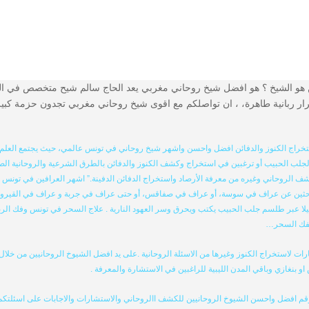
ع الرسمي للشيخ الروحاني سالم 002126688970000 من هو الشيخ ؟ هو افضل شيخ روحاني مغربي يعد الحاج سا
ربانية طاهرة، ، ان تواصلكم مع اقوى شيخ روحاني مغربي تجدون حزمة كبيرة م
اج الكنوز والدفائن افضل واحسن واشهر شيخ روحاني في تونس عالمي، حيث يجتمع العلم ال
لجلب الحبيب أو ترغبين في استخراج وكشف الكنوز والدفائن بالطرق الشرعية والروحانية الصحي
لروحاني وغيره من معرفة الأرصاد واستخراج الدفائن الدفينة.” اشهر العرافين في تونس والو
بحثين عن عراف في سوسة، أو عراف في صفاقس، أو حتى عراف في جربة و عراف في القيروان، 
 عبر طلسم جلب الحبيب يكتب ويحرق وسر العهود النارية . علاج السحر في تونس وفك الربط وا
بفك السحر…
ات لاستخراج الكنوز وغيرها من الاسئلة الروحانية .على يد افضل الشيوخ الروحانيين من خلا
بنغازي وباقي المدن الليبية للراغبين في الاستشارة والمعرفة .
رقم افضل واحسن الشيوخ الروحانيين للكشف االروحاني والاستشارات والاجابات على اسئلتكم 