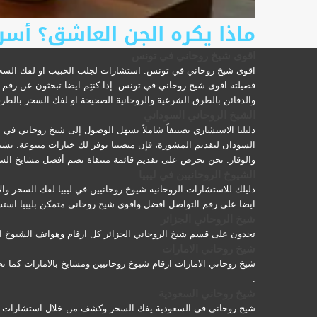
ماذا يكره الجن العاشق؟ أسرا
اقوى شيخ روحاني في تونس
اقوى شيخ روحاني في تونس: استشارات لجلب الحبيب او لفك السحر 
فضيلته اقوى شيخ روحاني في تونس. إذا كنتِم ايضا تبحثون عن رقم 
والدفائن بالطرق الشرعية والروحانية الصحيحة او لفك السحر بالطر
الشيخ الروحاني السوداني
دليلنا الاستشاري تصنيفاً شاملاً يسهل الوصول إلى شيخ روحاني في
السودان لتقديم المشورة، فإن منصتنا توفر لك خيارات متنوعة. يشت
والوقار. نحن نحرص على تقديم قائمة منتقاة تضم أفضل مشايخ السود
الشيوخ الروحانيين في ليبيا
دليلك للاستشارات الروحانية شيوخ روحانيين في ليبيا لفك السحر وا
ايضا على رقم التواصل افضل واقوى شيخ روحاني متمكن بليبيا استشا
شيخ الروحاني الجزائر
تجدون على قسم شيخ الروحاني الجزائر كل ارقام وهواتف الشيوخ ال
شيخ روحاني الامارات
شيخ روحاني الامارات ارقام شيوخ روحانيين ومشايخ بالامارات كما 
.
شيخ روحاني السعودية
شيخ روحاني في السعودية يفك السحر وكشف من خلال استشارات مع ا