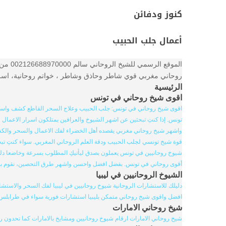
كنوز ودفائن
أعمال جلب الحبيب
الموق
روحاني مغربي قوي شاطر وحاذق وشاطر ، خواتم روحانية، اسرار 
الرئيسية
اقوى شيخ روحاني في تونس
اقوى شيخ روحاني في تونس: جلب الحبيب وعلاج السحر القاطع كشف واستخر
تونس. إذا كنتِ تبحثين عن اشهر الشيوخ والعرافين يمتلكون اسرار الاعمال 
واشهر شيخ روحاني مغربي يقصده أهل الخضراء لفك الاعمال والسحر والكشف ا
قوة شيخ تونسي لجلب الحبيب ودقة العلم الروحاني المغربي. سواء كنتِ ت
شيوخ روحانيين في تونس يعملون بصدق ليأتيكِ المطلوب بسرعة وخاضعا دليلا
أقوى روحاني في تونس. بفضل افضل واحسن واشهر طرق التحصين، نقوم 
الشيوخ الروحانيين في ليبيا
دليلك للاستشارات الروحانية شيوخ روحانيين في ليبيا لفك السحر والاستشار
افضل واقوى شيخ روحاني متمكن بليبيا استشارات فورية سواء في طرابلس او 
شيخ روحاني الامارات
شيخ روحاني الامارات ارقام شيوخ روحانيين ومشايخ بالامارات كما تحدون 