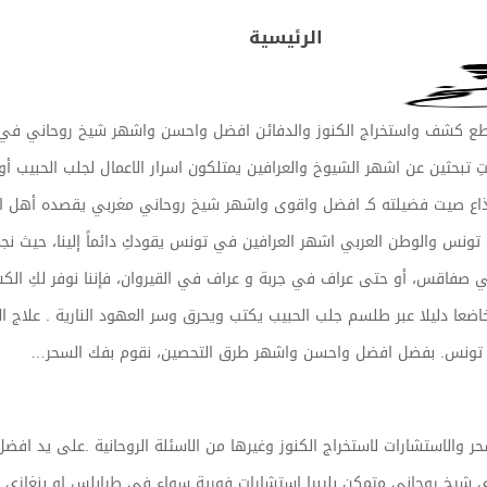
الرئيسية
طع كشف واستخراج الكنوز والدفائن افضل واحسن واشهر شيخ روحاني في تو
تبحثين عن اشهر الشيوخ والعرافين يمتلكون اسرار الاعمال لجلب الحبيب أ
 لقد ذاع صيت فضيلته كـ افضل واقوى واشهر شيخ روحاني مغربي يقصده أهل ا
ي تونس والوطن العربي اشهر العرافين في تونس يقودكِ دائماً إلينا، حيث 
 صفاقس، أو حتى عراف في جربة و عراف في القيروان، فإننا نوفر لكِ الك
عا دليلا عبر طلسم جلب الحبيب يكتب ويحرق وسر العهود النارية . علاج ا
في تونس. بفضل افضل واحسن واشهر طرق التحصين، نقوم بفك السحر…
حر والاستشارات لاستخراج الكنوز وغيرها من الاسئلة الروحانية .على يد افض
شيخ روحاني متمكن بليبيا استشارات فورية سواء في طرابلس او بنغازي وبا