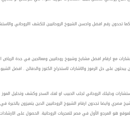
ت كما تحدون رقم افضل واحسن الشيوخ الروحانيين للكشف االروحاني والاستش
ات مع ارقام افضل مشايخ وشيوخ روحانيين ومعالجين في جدة الرياض القص
يبحثون على حل الرموز والاشارات لاستخراج الكنوز والدفائن . افضل الشيوخ ا
ت ودليلك الروحاني لجلب الحبيب او لفك السحر وكشف وتحليل الموز والدفائ
صري وايضا تجدون ارقام الشيوخ الروحانيين الدين يتميزون يالخبرة في ا
ع هو المرجع الأول في مصر للمجربات الروحانية. الحصول على الارشادات و