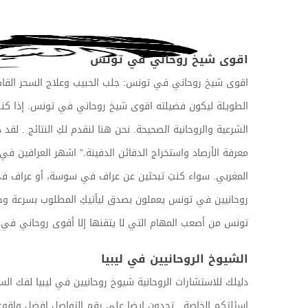
اقوى شيخ روحاني في تونس
اقوى شيخ روحاني في تونس: جلب الحبيب وعلاج السحر القا
الطويلة ليكون فضيلته اقوى شيخ روحاني في تونس. إذا كنتِ 
الشرعية والروحانية الصحيحة. نحن هنا لنقدم لكِ النتائج .
معرفة الأرصاد واستخراج الدفائن الدفينة.” اشهر العرافين ف
المغربي. سواء كنتِ تبحثين عن عراف في سوسة، أو عراف في
روحانيين في تونس يعملون بصدق ليأتيكِ المطلوب بسرعة وخاض
تونس من أصعب المهام التي لا يتقنها إلا أقوى روحاني 
الشيوخ الروحانيين في ليبيا
دليلك للاستشارات الروحانية شيوخ روحانيين في ليبيا لفك الس
اسئلتكم الخاصة . تجدون ايضا على رقم التواصل افضل واقوى 