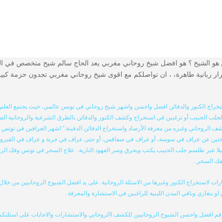
ع الرسمي للشيخ الروحاني سالم 002126688970000 من هو الشيخ ؟ هو افضل شيخ روحاني مغربي يعد الحاج سا
ربانية طاهرة، ، ان تواصلكم مع اقوى شيخ روحاني مغربي تجدون حزمة كبيرة م
اج الكنوز والدفائن افضل واحسن واشهر شيخ روحاني في تونس عالمي، حيث يجتمع العلم ال
لجلب الحبيب أو ترغبين في استخراج وكشف الكنوز والدفائن بالطرق الشرعية والروحانية الصحي
لروحاني وغيره من معرفة الأرصاد واستخراج الدفائن الدفينة.” اشهر العرافين في تونس والو
بحثين عن عراف في سوسة، أو عراف في صفاقس، أو حتى عراف في جربة و عراف في القيروان، 
 عبر طلسم جلب الحبيب يكتب ويحرق وسر العهود النارية . علاج السحر في تونس وفك الربط وا
بفك السحر…
ات لاستخراج الكنوز وغيرها من الاسئلة الروحانية .على يد افضل الشيوخ الروحانيين من خلا
بنغازي وباقي المدن الليبية للراغبين في الاستشارة والمعرفة .
رقم افضل واحسن الشيوخ الروحانيين للكشف االروحاني والاستشارات والاجابات على اسئلتكم 