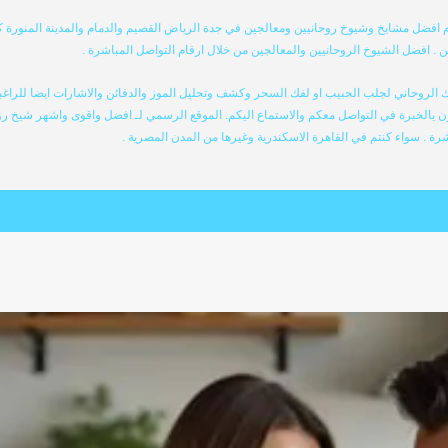
فضل مشايخ وشيوخ روحانيين ومعالجين في جدة الرياض القصيم والدمام والمدينة المنورة 
ن . افضل الشيوخ الروحانيين والمعالجين من خلال ارقام التواصل المباشرة .
روحاني لجلب الحبيب او لفك السحر وكشف وتحليل الموز والدفائن والاشارات ايضا للراغبي
ن يالخبرة في التواصل معكم والاستماع اليكم. الموقع الرسمي لـ افضل واقوى واشهر شيخ ر
رة . سواء كنتم في القاهرة الاسكندرية وغيرها من المدن المصرية .