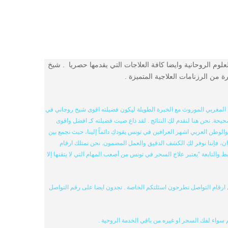
لم شيح متخصص في العلوم الروحانية وايضا كافة العلاجات التي يقدمها حصريا . شيخ
ن الرزنامات العلاجية المتميزة .
مغربي الموروث مع الخبرة الطويلة ليكون فضيلته اقوى شيخ روحاني في
حة. نحن هنا لنقدم لكِ النتائج . لقد ذاع صيت فضيلته كـ افضل واقوى
طن العربي اشهر العرافين في تونس يقودكِ دائماً إلينا، حيث نجمع بين
فإننا نوفر لكِ الكشف الدقيق والعمل المضمون. نحن نمتلك ارقام
لتابعة “يعتبر علاج السحر في تونس من أصعب المهام التي لا يتقنها إلا
ل ارقام التواصل تطرحون اسئلتكم الخاصة . تجدون ايضا على رقم التواصل
سواء لفك السحر او غيره من باقي الخدمة الروحية .