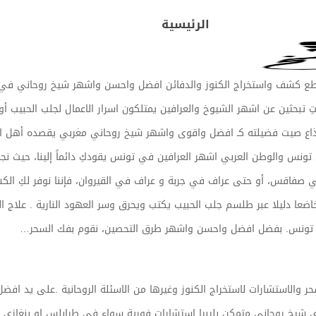
الرئيسية
طع كشف واستخراج الكنوز والدفائن افضل واحسن واشهر شيخ روحاني في تو
تبحثين عن اشهر الشيوخ والعرافين يمتلكون اسرار الاعمال لجلب الحبيب أ
 لقد ذاع صيت فضيلته كـ افضل واقوى واشهر شيخ روحاني مغربي يقصده أهل ا
ي تونس والوطن العربي اشهر العرافين في تونس يقودكِ دائماً إلينا، حيث 
 صفاقس، أو حتى عراف في جربة و عراف في القيروان، فإننا نوفر لكِ الك
عا دليلا عبر طلسم جلب الحبيب يكتب ويحرق وسر العهود النارية . علاج ا
في تونس. بفضل افضل واحسن واشهر طرق التحصين، نقوم بفك السحر…
حر والاستشارات لاستخراج الكنوز وغيرها من الاسئلة الروحانية .على يد افض
شيخ روحاني متمكن بليبيا استشارات فورية سواء في طرابلس او بنغازي وبا