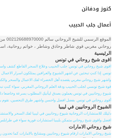
كنوز ودفائن
أعمال جلب الحبيب
الموق
روحاني مغربي قوي شاطر وحاذق وشاطر ، خواتم روحانية، اسرار 
الرئيسية
اقوى شيخ روحاني في تونس
اقوى شيخ روحاني في تونس: جلب الحبيب وعلاج السحر القاطع كشف واستخر
تونس. إذا كنتِ تبحثين عن اشهر الشيوخ والعرافين يمتلكون اسرار الاعمال 
واشهر شيخ روحاني مغربي يقصده أهل الخضراء لفك الاعمال والسحر والكشف ا
قوة شيخ تونسي لجلب الحبيب ودقة العلم الروحاني المغربي. سواء كنتِ ت
شيوخ روحانيين في تونس يعملون بصدق ليأتيكِ المطلوب بسرعة وخاضعا دليلا
أقوى روحاني في تونس. بفضل افضل واحسن واشهر طرق التحصين، نقوم 
الشيوخ الروحانيين في ليبيا
دليلك للاستشارات الروحانية شيوخ روحانيين في ليبيا لفك السحر والاستشار
افضل واقوى شيخ روحاني متمكن بليبيا استشارات فورية سواء في طرابلس او 
شيخ روحاني الامارات
شيخ روحاني الامارات ارقام شيوخ روحانيين ومشايخ بالامارات كما تحدون 