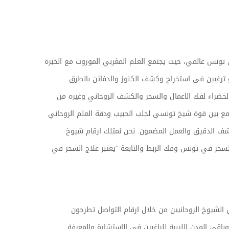
نس عالمي، حيث يجتمع العلم المغربي الموروث مع الخبرة
و ترغبين في استخراج وكشف الكنوز والدفائن بالطرق
لخضراء لفك الاعمال والسحر والكشف الروحاني وغيره من
نجمع بين قوة شيخ تونسي لجلب الحبيب ودقة العلم الروحاني
شف الدقيق والعمل المضمون. نحن نمتلك ارقام شيوخ
لسحر في تونس وفك الربط والتابعة “يعتبر علاج السحر في
ل الشيوخ الروحانيين من خلال ارقام التواصل تطرحون
قي المدن الليبية للراغبين في الاستشارة والمعرفة .