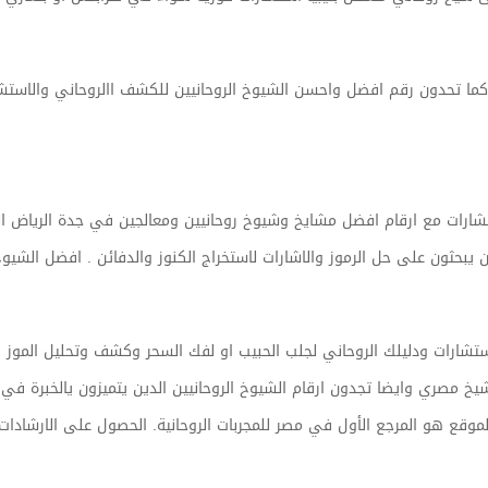
ت كما تحدون رقم افضل واحسن الشيوخ الروحانيين للكشف االروحاني والاستش
ات مع ارقام افضل مشايخ وشيوخ روحانيين ومعالجين في جدة الرياض القص
يبحثون على حل الرموز والاشارات لاستخراج الكنوز والدفائن . افضل الشيوخ ا
ت ودليلك الروحاني لجلب الحبيب او لفك السحر وكشف وتحليل الموز والدفائ
صري وايضا تجدون ارقام الشيوخ الروحانيين الدين يتميزون يالخبرة في ا
ع هو المرجع الأول في مصر للمجربات الروحانية. الحصول على الارشادات و