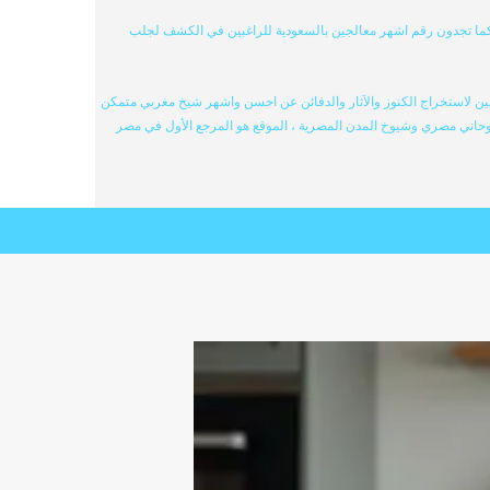
كما تجدون رقم اشهر معالجين بالسعودية للراغبين في الكشف لجلب
ن لاستخراج الكنوز والآثار والدفائن عن احسن واشهر شيخ مغربي متمكن
وحاني مصري وشيوخ المدن المصرية ، الموقع هو المرجع الأول في مصر