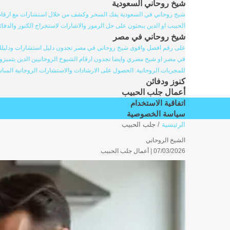
شيخ روحاني السعودية
شيخ روحاني في السعودية يفك السحر وكشف من خلال استشارات مع ارقام ا
الحبيب او الدين يبحثون على حل الرموز والاشارات لاستخراج الكنوز والدفائ
شيخ روحاني في مصر
على رقم افضل واقوى شيخ روحاني في مصر تجدون دليل استشارات ودليلك ال
في مصر او شيخ مصري وايضا تجدون ارقام الشيوخ الروحانيين الدين يتميزو
للمجربات الروحانية. الحصول على الارشادات والاستشارات الروحانية المباش
كنوز ودفائن
أعمال جلب الحبيب
اتفاقية الاستخدام
سياسة الخصوصية
الرئيسية
/
جلب الحبيب
الشيخ الروحاني
07/03/2026 |
أعمال جلب الحبيب