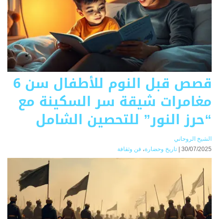
قصص قبل النوم للأطفال سن 6
مغامرات شيقة سر السكينة مع
“حرز النور” للتحصين الشامل
الشيخ الروحاني
30/07/2025 |
تاريخ وحضارة
،
فن وثقافة