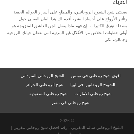
العزباء
بصفتي شيخ الشيوخ الروحانيين، والمطلع على أسرار العوالم الخفية
وتأثير الأرواح على أجساد البشر، أقدم لكِ هذا البيان اليقيني حول
معضلة تؤرق الكثيرات. إن فهم ماذا يفعل الجن العاشق للمتزوجة هو
أولى خطوات الخلاص من الأغلال غير المرئية التي تعطل حياتكِ الزوجية
وجمالكِ، لكي...
اقوى شيخ روحاني في تونس
الشيخ الروحاني السوداني
الشيوخ الروحانيين في ليبيا
شيخ الروحاني الجزائر
شيخ روحاني الامارات
شيخ روحاني السعودية
شيخ روحاني في مصر
© 2026
الشيخ الروحاني سالم المغربي - رقم افضل شيخ روحاني مغربي
|