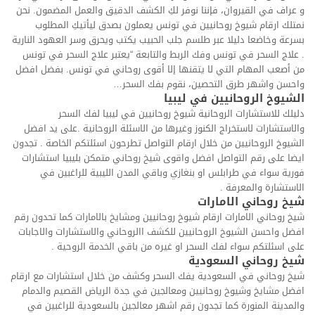
و عراف في القيروان، فإننا نوفر لكِ الكشف الدقيق والعمل المضمون. نحن
نمتلك ارقام شيوخ روحانيين في تونس يعملون بصدق ليأتيكِ المطلوب
بسرعة وخاضعا دليلا عبر طلسم جلب الحبيب يكتب ويحرق وسر العهود النارية
. علاج السحر في تونس وفك الربط والتابعة “يعتبر علاج السحر في تونس
من أصعب المهام التي لا يتقنها إلا أقوى روحاني في تونس. بفضل افضل
واحسن واشهر طرق التحصين، نقوم بفك السحر…
الشيوخ الروحانيين في ليبيا
دليلك للاستشارات الروحانية شيوخ روحانيين في ليبيا لفك السحر
والاستشارات لاستخراج الكنوز وغيرها من الاسئلة الروحانية .على يد افضل
الشيوخ الروحانيين من خلال ارقام التواصل تطرحون اسئلتكم الخاصة . تجدون
ايضا على رقم التواصل افضل واقوى شيخ روحاني متمكن بليبيا استشارات
فورية سواء في طرابلس او بنغازي وباقي المدن الليبية للراغبين في
الاستشارة والمعرفة .
شيخ روحاني الامارات
شيخ روحاني الامارات ارقام شيوخ روحانيين ومشايخ بالامارات كما تحدون رقم
افضل واحسن الشيوخ الروحانيين للكشف االروحاني والاستشارات والاجابات
على اسئلتكم سواء لفك السحر او غيره من باقي الخدمة الروحية .
شيخ روحاني السعودية
شيخ روحاني في السعودية يفك السحر وكشف من خلال استشارات مع ارقام
افضل مشايخ وشيوخ روحانيين ومعالجين في جدة الرياض القصيم والدمام
والمدينة المنورة كما تجدون رقم اشهر معالجين بالسعودية للراغبين في