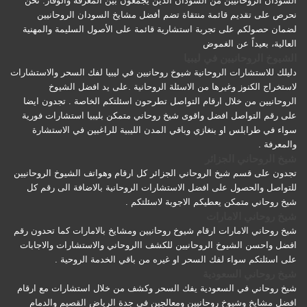
السودان الروحانيين من السودان الذين يجمعون بين المعرفة والوقار. نحن
نحرص على تقديم قائمة منتقاة تضم أفضل مشايخ السودان الروحانيين
لضمان حصولكم على تجربة استشارية قائمة على الأصول السليمة والمهنية
العالية، بعيداً عن الغموض
الشيوخ الروحانيين في ليبيا
دليلك للاستشارات الروحانية شيوخ روحانيين في ليبيا لفك السحر والاستشارات
لاستخراج الكنوز وغيرها من الاسئلة الروحانية .على يد افضل الشيوخ
الروحانيين من خلال ارقام التواصل تطرحون اسئلتكم الخاصة . تجدون ايضا
على رقم التواصل افضل واقوى شيخ روحاني متمكن بليبيا استشارات فورية
سواء في طرابلس او بنغازي وباقي المدن الليبية للراغبين في الاستشارة
والمعرفة .
شيخ الروحاني الجزائر
تجدون على قسم شيخ الروحاني الجزائر كل ارقام وهواتف الشيوخ الروحانيين
للتواصل والحصول على افضل الاستشارات الروحانية بالاضافة الى رقم كل
شيخ روحاني متمكن يعطيكم الاجوبة لاسئلتكم .
شيخ روحاني الامارات
شيخ روحاني الامارات ارقام شيوخ روحانيين ومشايخ بالامارات كما تحدون رقم
افضل واحسن الشيوخ الروحانيين للكشف االروحاني والاستشارات والاجابات
على اسئلتكم سواء لفك السحر او غيره من باقي الخدمة الروحية .
شيخ روحاني السعودية
شيخ روحاني في السعودية يفك السحر وكشف من خلال استشارات مع ارقام
افضل مشايخ وشيوخ روحانيين ومعالجين في جدة الرياض القصيم والدمام