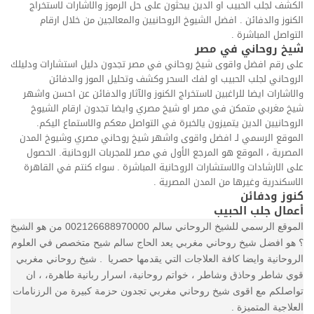
الكشف لجلب الحبيب او الدين يبحثون على حل الرموز والاشارات لاستخراج
الكنوز والدفائن . افضل الشيوخ الروحانيين والمعالجين من خلال ارقام
التواصل المباشرة .
شيخ روحاني في مصر
على رقم افضل واقوى شيخ روحاني في مصر تجدون دليل استشارات ودليلك
الروحاني لجلب الحبيب او لفك السحر وكشف وتحليل الموز والدفائن
والاشارات ايضا للراغبين لاستخراج الكنوز والآثار والدفائن عن احسن واشهر
شيخ مغربي متمكن في مصر او شيخ مصري وايضا تجدون ارقام الشيوخ
الروحانيين الدين يتميزون يالخبرة في التواصل معكم والاستماع اليكم.
الموقع الرسمي لـ افضل واقوى واشهر شيخ روحاني مصري وشيوخ المدن
المصرية ، الموقع هو المرجع الأول في مصر للمجربات الروحانية. الحصول
على الارشادات والاستشارات الروحانية المباشرة . سواء كنتم في القاهرة
الاسكندرية وغيرها من المدن المصرية .
كنوز ودفائن
أعمال جلب الحبيب
الموقع الرسمي للشيخ الروحاني سالم 002126688970000 من هو الشيخ
؟ هو افضل شيخ روحاني مغربي يعد الحاج سالم شيح متخصص في العلوم
الروحانية وايضا كافة العلاجات التي يقدمها حصريا . شيخ روحاني مغربي
قوي شاطر وحاذق وشاطر ، خواتم روحانية، اسرار ربانية طاهرة، ، ان
تواصلكم مع اقوى شيخ روحاني مغربي تجدون حزمة كبيرة من الرزنامات
العلاجية المتميزة .