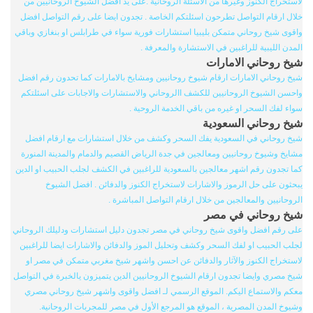
لاستخراج الكنوز وغيرها من الاسئلة الروحانية .على يد افضل الشيوخ الروحانيين من
خلال ارقام التواصل تطرحون اسئلتكم الخاصة . تجدون ايضا على رقم التواصل افضل
واقوى شيخ روحاني متمكن بليبيا استشارات فورية سواء في طرابلس او بنغازي وباقي
المدن الليبية للراغبين في الاستشارة والمعرفة .
شيخ روحاني الامارات
شيخ روحاني الامارات ارقام شيوخ روحانيين ومشايخ بالامارات كما تحدون رقم افضل
واحسن الشيوخ الروحانيين للكشف االروحاني والاستشارات والاجابات على اسئلتكم
سواء لفك السحر او غيره من باقي الخدمة الروحية .
شيخ روحاني السعودية
شيخ روحاني في السعودية يفك السحر وكشف من خلال استشارات مع ارقام افضل
مشايخ وشيوخ روحانيين ومعالجين في جدة الرياض القصيم والدمام والمدينة المنورة
كما تجدون رقم اشهر معالجين بالسعودية للراغبين في الكشف لجلب الحبيب او الدين
يبحثون على حل الرموز والاشارات لاستخراج الكنوز والدفائن . افضل الشيوخ
الروحانيين والمعالجين من خلال ارقام التواصل المباشرة .
شيخ روحاني في مصر
على رقم افضل واقوى شيخ روحاني في مصر تجدون دليل استشارات ودليلك الروحاني
لجلب الحبيب او لفك السحر وكشف وتحليل الموز والدفائن والاشارات ايضا للراغبين
لاستخراج الكنوز والآثار والدفائن عن احسن واشهر شيخ مغربي متمكن في مصر او
شيخ مصري وايضا تجدون ارقام الشيوخ الروحانيين الدين يتميزون يالخبرة في التواصل
معكم والاستماع اليكم. الموقع الرسمي لـ افضل واقوى واشهر شيخ روحاني مصري
وشيوخ المدن المصرية ، الموقع هو المرجع الأول في مصر للمجربات الروحانية.