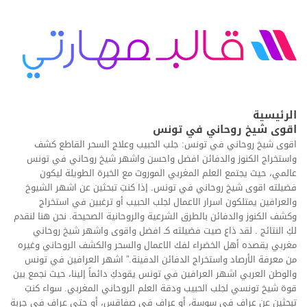
الرئيسية
اقوى شيخ روحاني في تونس
اقوى شيخ روحاني في تونس: جلب الحبيب وعلاج السحر القاطع كشف
واستخراج الكنوز والدفائن افضل واحسن واشهر شيخ روحاني في تونس
عالمي، حيث يجتمع العلم المغربي الموروث مع الخبرة الطويلة ليكون
فضيلته اقوى شيخ روحاني في تونس. إذا كنتِ تبحثين عن اشهر الشيوخ
والعرافين يمتلكون اسرار الاعمال لجلب الحبيب أو ترغبين في استخراج
وكشف الكنوز والدفائن بالطرق الشرعية والروحانية الصحيحة. نحن هنا لنقدم
لكِ النتائج . لقد ذاع صيت فضيلته كـ افضل واقوى واشهر شيخ روحاني
مغربي يقصده أهل الخضراء لفك الاعمال والسحر والكشف الروحاني وغيره
من معرفة الأرصاد واستخراج الدفائن الدفينة.” اشهر العرافين في تونس
والوطن العربي اشهر العرافين في تونس يقودكِ دائماً إلينا، حيث نجمع بين
قوة شيخ تونسي لجلب الحبيب ودقة العلم الروحاني المغربي. سواء كنتِ
تبحثين عن عراف في سوسة، أو عراف في صفاقس، أو حتى عراف في جربة