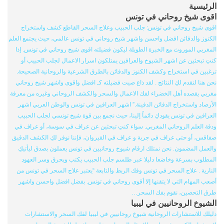
الرئيسية
اقوى شيخ روحاني في تونس
اقوى شيخ روحاني في تونس: جلب الحبيب وعلاج السحر القاطع كشف واستخراج
الكنوز والدفائن افضل واحسن واشهر شيخ روحاني في تونس عالمي، حيث يجتمع العلم
المغربي الموروث مع الخبرة الطويلة ليكون فضيلته اقوى شيخ روحاني في تونس. إذا
كنتِ تبحثين عن اشهر الشيوخ والعرافين يمتلكون اسرار الاعمال لجلب الحبيب أو
ترغبين في استخراج وكشف الكنوز والدفائن بالطرق الشرعية والروحانية الصحيحة.
نحن هنا لنقدم لكِ النتائج . لقد ذاع صيت فضيلته كـ افضل واقوى واشهر شيخ روحاني
مغربي يقصده أهل الخضراء لفك الاعمال والسحر والكشف الروحاني وغيره من معرفة
الأرصاد واستخراج الدفائن الدفينة.” اشهر العرافين في تونس والوطن العربي اشهر
العرافين في تونس يقودكِ دائماً إلينا، حيث نجمع بين قوة شيخ تونسي لجلب الحبيب
ودقة العلم الروحاني المغربي. سواء كنتِ تبحثين عن عراف في سوسة، أو عراف في
صفاقس، أو حتى عراف في جربة و عراف في القيروان، فإننا نوفر لكِ الكشف الدقيق
والعمل المضمون. نحن نمتلك ارقام شيوخ روحانيين في تونس يعملون بصدق ليأتيكِ
المطلوب بسرعة وخاضعا دليلا عبر طلسم جلب الحبيب يكتب ويحرق وسر العهود
النارية . علاج السحر في تونس وفك الربط والتابعة “يعتبر علاج السحر في تونس من
أصعب المهام التي لا يتقنها إلا أقوى روحاني في تونس. بفضل افضل واحسن واشهر
طرق التحصين، نقوم بفك السحر…
الشيوخ الروحانيين في ليبيا
دليلك للاستشارات الروحانية شيوخ روحانيين في ليبيا لفك السحر والاستشارات