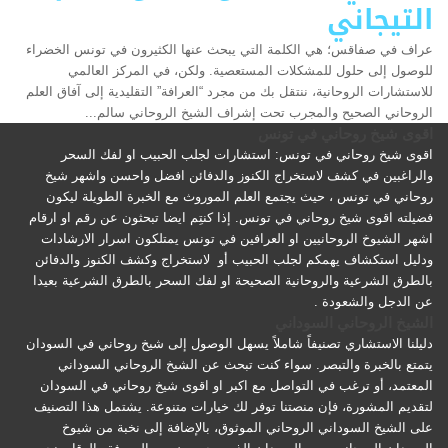
التيجاني
عراف في صفاقس؛ هي الكلمة التي يبحث عنها الكثيرون في تونس الخضراء
للوصول إلى حلول للمشكلات المستعصية. ولكن، في المركز العالمي
للاستشارات الروحانية، ننتقل بك من مجرد “العرافة” التقليدية إلى آفاق العلم
الروحاني الصحيح والمجرب تحت إشراف الشيخ الروحاني سالم...
اقوى شيخ روحاني في تونس
اقوى شيخ روحاني في تونس: استشارات لجلب الحبيب او لفك السحر
والراغبين في كشف لاستخراج الكنوز والدفائن افضل واحسن واشهر شيخ
روحاني في تونس ، حيث يجتمع العلم الموروث مع الخبرة الطويلة ليكون
فضيلته اقوى شيخ روحاني في تونس. إذا كنتِم ايضا تبحثون عن رقم او ارقام
اشهر الشيوخ الروحانيين او العرافين في تونس يمتلكون اسرار الارشادات
ودليل استكشاف يهمكم لجلب الحبيب أو لاستخراج وكشف الكنوز والدفائن
بالطرق الشرعية والروحانية الصحيحة او لفك السحر بالطرق الشرعية بعيدا
عن الدجل والشعودة .
الشيخ الروحاني السوداني
دليلنا الاستشاري تصنيفاً شاملاً يسهل الوصول إلى شيخ روحاني في السودان
يتمتع بالخبرة والتبصر. سواء كنت تبحث عن الشيخ الروحاني السوداني
المعتمد، أو ترغب في التواصل مع اكبر او اقوى شيخ روحاني في السودان
لتقديم المشورة، فإن منصتنا توفر لك خيارات متنوعة. يشتمل هذا التصنيف
على الشيخ السوداني الروحاني الموثوق، بالإضافة إلى نخبة من شيوخ