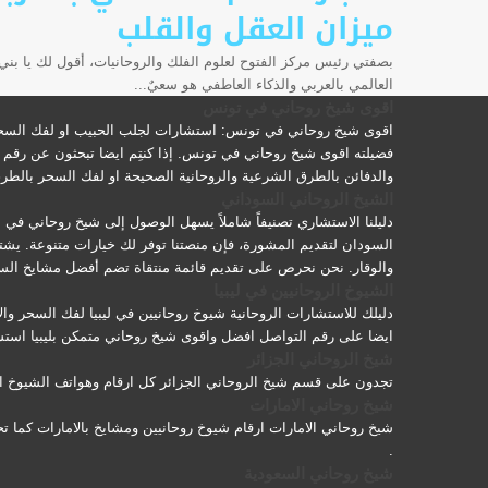
ميزان العقل والقلب
العالمي بالعربي والذكاء العاطفي هو سعيٌ...
اقوى شيخ روحاني في تونس
اقوى شيخ روحاني في تونس: استشارات لجلب الحبيب او لفك السحر 
فضيلته اقوى شيخ روحاني في تونس. إذا كنتِم ايضا تبحثون عن رقم 
والدفائن بالطرق الشرعية والروحانية الصحيحة او لفك السحر بالطر
الشيخ الروحاني السوداني
دليلنا الاستشاري تصنيفاً شاملاً يسهل الوصول إلى شيخ روحاني في
السودان لتقديم المشورة، فإن منصتنا توفر لك خيارات متنوعة. يشت
والوقار. نحن نحرص على تقديم قائمة منتقاة تضم أفضل مشايخ السود
الشيوخ الروحانيين في ليبيا
دليلك للاستشارات الروحانية شيوخ روحانيين في ليبيا لفك السحر وا
ايضا على رقم التواصل افضل واقوى شيخ روحاني متمكن بليبيا استشا
شيخ الروحاني الجزائر
تجدون على قسم شيخ الروحاني الجزائر كل ارقام وهواتف الشيوخ ال
شيخ روحاني الامارات
شيخ روحاني الامارات ارقام شيوخ روحانيين ومشايخ بالامارات كما 
.
شيخ روحاني السعودية