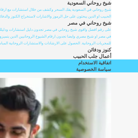
شيخ روحاني السعودية
شيخ روحاني في السعودية يفك السحر وكشف من خلال استشارات مع ارقام ا
الحبيب او الدين يبحثون على حل الرموز والاشارات لاستخراج الكنوز والدفائ
شيخ روحاني في مصر
على رقم افضل واقوى شيخ روحاني في مصر تجدون دليل استشارات ودليلك ال
في مصر او شيخ مصري وايضا تجدون ارقام الشيوخ الروحانيين الدين يتميزو
للمجربات الروحانية. الحصول على الارشادات والاستشارات الروحانية المباش
كنوز ودفائن
أعمال جلب الحبيب
اتفاقية الاستخدام
سياسة الخصوصية