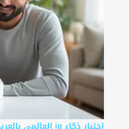
اختبار ذكاء iq ال