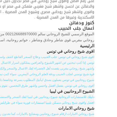
على رقم افضل واقوى شيخ روحاني في مصر تجدون دليل استشارا
والدفائن عن احسن واشهر شيخ مغربي متمكن في مصر او شيخ م
واقوى واشهر شيخ روحاني مصري وشيوخ المدن المصرية ، الموق
الاسكندرية وغيرها من المدن المصرية .
كنوز ودفائن
أعمال جلب الحبيب
الموق
روحاني مغربي قوي شاطر وحاذق وشاطر ، خواتم روحانية، اسرار 
الرئيسية
اقوى شيخ روحاني في تونس
اقوى شيخ روحاني في تونس: جلب الحبيب وعلاج السحر القاطع كشف واستخر
تونس. إذا كنتِ تبحثين عن اشهر الشيوخ والعرافين يمتلكون اسرار الاعمال 
واشهر شيخ روحاني مغربي يقصده أهل الخضراء لفك الاعمال والسحر والكشف ا
قوة شيخ تونسي لجلب الحبيب ودقة العلم الروحاني المغربي. سواء كنتِ ت
شيوخ روحانيين في تونس يعملون بصدق ليأتيكِ المطلوب بسرعة وخاضعا دليلا
أقوى روحاني في تونس. بفضل افضل واحسن واشهر طرق التحصين، نقوم 
الشيوخ الروحانيين في ليبيا
دليلك للاستشارات الروحانية شيوخ روحانيين في ليبيا لفك السحر والاستشار
افضل واقوى شيخ روحاني متمكن بليبيا استشارات فورية سواء في طرابلس او 
شيخ روحاني الامارات
شيخ روحاني الامارات ارقام شيوخ روحانيين ومشايخ بالامارات كما تحدون 