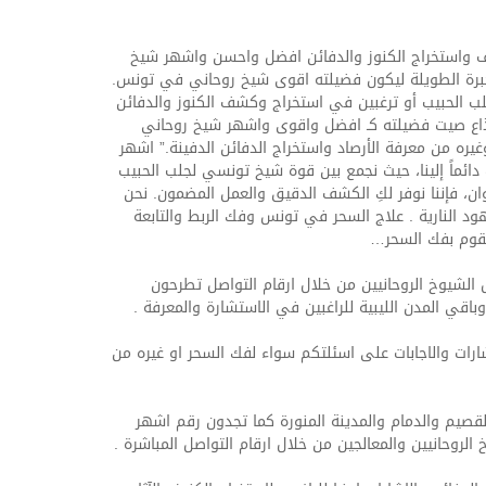
 واستخراج الكنوز والدفائن افضل واحسن واشهر شيخ
برة الطويلة ليكون فضيلته اقوى شيخ روحاني في تونس.
جلب الحبيب أو ترغبين في استخراج وكشف الكنوز والدفائن
قد ذاع صيت فضيلته كـ افضل واقوى واشهر شيخ روحاني
ره من معرفة الأرصاد واستخراج الدفائن الدفينة.” اشهر
ئماً إلينا، حيث نجمع بين قوة شيخ تونسي لجلب الحبيب
، فإننا نوفر لكِ الكشف الدقيق والعمل المضمون. نحن
 النارية . علاج السحر في تونس وفك الربط والتابعة
نقوم بفك السحر…
ل الشيوخ الروحانيين من خلال ارقام التواصل تطرحون
قي المدن الليبية للراغبين في الاستشارة والمعرفة .
ارات والاجابات على اسئلتكم سواء لفك السحر او غيره من
يم والدمام والمدينة المنورة كما تجدون رقم اشهر
لروحانيين والمعالجين من خلال ارقام التواصل المباشرة .