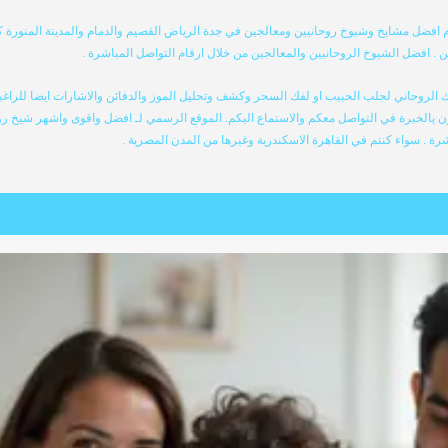
فضل مشايخ وشيوخ روحانيين ومعالجين في جدة الرياض القصيم والدمام والمدينة المنورة 
ن . افضل الشيوخ الروحانيين والمعالجين من خلال ارقام التواصل المباشرة .
روحاني لجلب الحبيب او لفك السحر وكشف وتحليل الموز والدفائن والاشارات ايضا للراغبي
ن يالخبرة في التواصل معكم والاستماع اليكم. الموقع الرسمي لـ افضل واقوى واشهر شيخ ر
رة . سواء كنتم في القاهرة الاسكندرية وغيرها من المدن المصرية .