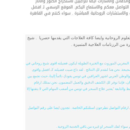
ن والاشارات ايضا للراغبين لاستخراج الكنوز والآثار
لتواصل معكم والاستماع اليكم. الموقع الرسمي لـ افضل
الاستشارات الروحانية المباشرة . سواء كنتم في القاهرة
لم شيح متخصص في العلوم الروحانية وايضا كافة العلاجات التي يقدمها حصريا . شيخ
ن الرزنامات العلاجية المتميزة .
مغربي الموروث مع الخبرة الطويلة ليكون فضيلته اقوى شيخ روحاني في
حة. نحن هنا لنقدم لكِ النتائج . لقد ذاع صيت فضيلته كـ افضل واقوى
طن العربي اشهر العرافين في تونس يقودكِ دائماً إلينا، حيث نجمع بين
فإننا نوفر لكِ الكشف الدقيق والعمل المضمون. نحن نمتلك ارقام
لتابعة “يعتبر علاج السحر في تونس من أصعب المهام التي لا يتقنها إلا
ل ارقام التواصل تطرحون اسئلتكم الخاصة . تجدون ايضا على رقم التواصل
سواء لفك السحر او غيره من باقي الخدمة الروحية .