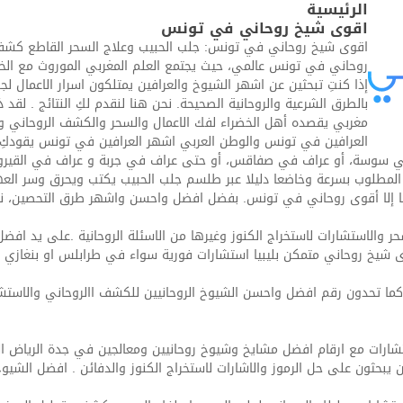
الرئيسية
اقوى شيخ روحاني في تونس
اقوى شيخ روحاني في تونس: جلب الحبيب وعلاج السحر القاطع كشف
روحاني في تونس عالمي، حيث يجتمع العلم المغربي الموروث مع الخ
إذا كنتِ تبحثين عن اشهر الشيوخ والعرافين يمتلكون اسرار الاعمال ل
بالطرق الشرعية والروحانية الصحيحة. نحن هنا لنقدم لكِ النتائج . ل
مغربي يقصده أهل الخضراء لفك الاعمال والسحر والكشف الروحاني وغي
العرافين في تونس والوطن العربي اشهر العرافين في تونس يقودكِ دا
في سوسة، أو عراف في صفاقس، أو حتى عراف في جربة و عراف في القيروان
لمطلوب بسرعة وخاضعا دليلا عبر طلسم جلب الحبيب يكتب ويحرق وسر العهود
نها إلا أقوى روحاني في تونس. بفضل افضل واحسن واشهر طرق التحصين، 
حر والاستشارات لاستخراج الكنوز وغيرها من الاسئلة الروحانية .على يد افض
شيخ روحاني متمكن بليبيا استشارات فورية سواء في طرابلس او بنغازي وبا
ت كما تحدون رقم افضل واحسن الشيوخ الروحانيين للكشف االروحاني والاستش
ات مع ارقام افضل مشايخ وشيوخ روحانيين ومعالجين في جدة الرياض القص
يبحثون على حل الرموز والاشارات لاستخراج الكنوز والدفائن . افضل الشيوخ ا