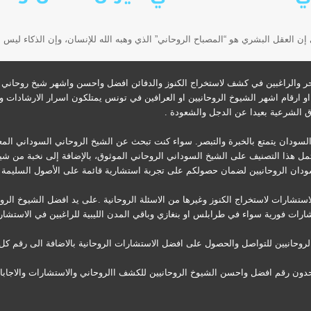
والراغبين في كشف لاستخراج الكنوز والدفائن افضل واحسن واشهر شيخ روحاني في
او ارقام اشهر الشيوخ الروحانيين او العرافين في تونس يمتلكون اسرار الارشادا
ق الشرعية بعيدا عن الدجل والشعودة .
 السودان يتمتع بالخبرة والتبصر. سواء كنت تبحث عن الشيخ الروحاني السوداني الم
مل هذا التصنيف على الشيخ السوداني الروحاني الموثوق، بالإضافة إلى نخبة من شي
ان الروحانيين لضمان حصولكم على تجربة استشارية قائمة على الأصول السليمة وال
لاستشارات لاستخراج الكنوز وغيرها من الاسئلة الروحانية .على يد افضل الشيوخ الر
رات فورية سواء في طرابلس او بنغازي وباقي المدن الليبية للراغبين في الاستشارة
روحانيين للتواصل والحصول على افضل الاستشارات الروحانية بالاضافة الى رقم كل 
تحدون رقم افضل واحسن الشيوخ الروحانيين للكشف االروحاني والاستشارات والاجاب