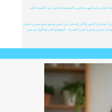
كما تجدون رقم اشهر معالجين بالسعودية للراغبين في الكشف لجلب
ن لاستخراج الكنوز والآثار والدفائن عن احسن واشهر شيخ مغربي متمكن
وحاني مصري وشيوخ المدن المصرية ، الموقع هو المرجع الأول في مصر