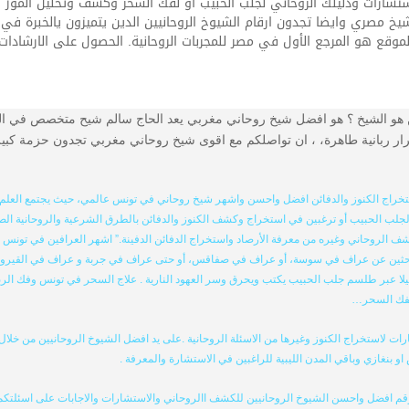
ت ودليلك الروحاني لجلب الحبيب او لفك السحر وكشف وتحليل الموز والدفائ
صري وايضا تجدون ارقام الشيوخ الروحانيين الدين يتميزون يالخبرة في ا
ع هو المرجع الأول في مصر للمجربات الروحانية. الحصول على الارشادات و
ع الرسمي للشيخ الروحاني سالم 002126688970000 من هو الشيخ ؟ هو افضل شيخ روحاني مغربي يعد الحاج سا
ربانية طاهرة، ، ان تواصلكم مع اقوى شيخ روحاني مغربي تجدون حزمة كبيرة م
اج الكنوز والدفائن افضل واحسن واشهر شيخ روحاني في تونس عالمي، حيث يجتمع العلم ال
لجلب الحبيب أو ترغبين في استخراج وكشف الكنوز والدفائن بالطرق الشرعية والروحانية الصحي
لروحاني وغيره من معرفة الأرصاد واستخراج الدفائن الدفينة.” اشهر العرافين في تونس والو
بحثين عن عراف في سوسة، أو عراف في صفاقس، أو حتى عراف في جربة و عراف في القيروان، 
 عبر طلسم جلب الحبيب يكتب ويحرق وسر العهود النارية . علاج السحر في تونس وفك الربط وا
بفك السحر…
ات لاستخراج الكنوز وغيرها من الاسئلة الروحانية .على يد افضل الشيوخ الروحانيين من خلا
بنغازي وباقي المدن الليبية للراغبين في الاستشارة والمعرفة .
رقم افضل واحسن الشيوخ الروحانيين للكشف االروحاني والاستشارات والاجابات على اسئلتكم 