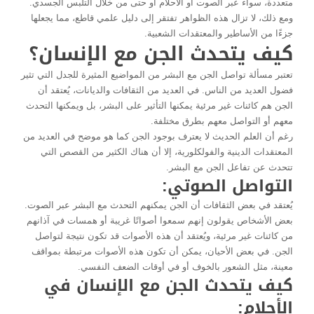
متعددة، سواء عبر الصوت أو الأحلام أو حتى من خلال التلبس الجسدي.
ومع ذلك، لا تزال هذه الظواهر تفتقر إلى دليل علمي قاطع، مما يجعلها
جزءًا من الأساطير والمعتقدات الشعبية.
كيف يتحدث الجن مع الإنسان؟
تعتبر مسألة تواصل الجن مع البشر من المواضيع المثيرة للجدل التي تثير
فضول العديد من الناس. في العديد من الثقافات والديانات، يُعتقد أن
الجن هم كائنات غير مرئية يمكنها التأثير على البشر، بل ويمكنها التحدث
معهم أو التواصل معهم بطرق مختلفة.
رغم أن العلم الحديث لا يعترف بوجود الجن كما هو موضح في العديد من
المعتقدات الدينية والفولكلورية، إلا أن هناك الكثير من القصص التي
تتحدث عن تفاعل الجن مع البشر.
التواصل الصوتي:
يُعتقد في بعض الثقافات أن الجن يمكنهم التحدث مع البشر عبر الصوت.
بعض الأشخاص يقولون إنهم سمعوا أصواتًا غريبة أو همسات في آذانهم
من كائنات غير مرئية، ويُعتقد أن هذه الأصوات قد تكون نتيجة لتواصل
الجن. في بعض الأحيان، يمكن أن تكون هذه الأصوات مرتبطة بمواقف
معينة، مثل الشعور بالخوف أو في أوقات الضعف النفسي.
كيف يتحدث الجن مع الإنسان في
الأحلام: