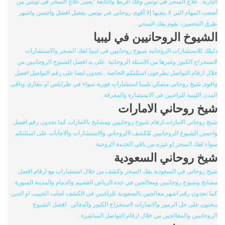
النارية . علاج السحر في تونس وفك الربط والتابعة “يعتبر علاج السحر في تونس من
أصعب المهام التي لا يتقنها إلا أقوى روحاني في تونس. بفضل افضل واحسن واشهر
طرق التحصين، نقوم بفك السحر…
الشيوخ الروحانيين في ليبيا
دليلك للاستشارات الروحانية شيوخ روحانيين في ليبيا لفك السحر والاستشارات
لاستخراج الكنوز وغيرها من الاسئلة الروحانية .على يد افضل الشيوخ الروحانيين من
خلال ارقام التواصل تطرحون اسئلتكم الخاصة . تجدون ايضا على رقم التواصل افضل
واقوى شيخ روحاني متمكن بليبيا استشارات فورية سواء في طرابلس او بنغازي وباقي
المدن الليبية للراغبين في الاستشارة والمعرفة .
شيخ روحاني الامارات
شيخ روحاني الامارات ارقام شيوخ روحانيين ومشايخ بالامارات كما تحدون رقم افضل
واحسن الشيوخ الروحانيين للكشف االروحاني والاستشارات والاجابات على اسئلتكم
سواء لفك السحر او غيره من باقي الخدمة الروحية .
شيخ روحاني السعودية
شيخ روحاني في السعودية يفك السحر وكشف من خلال استشارات مع ارقام افضل
مشايخ وشيوخ روحانيين ومعالجين في جدة الرياض القصيم والدمام والمدينة المنورة
كما تجدون رقم اشهر معالجين بالسعودية للراغبين في الكشف لجلب الحبيب او الدين
يبحثون على حل الرموز والاشارات لاستخراج الكنوز والدفائن . افضل الشيوخ
الروحانيين والمعالجين من خلال ارقام التواصل المباشرة .