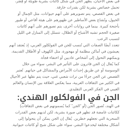
في بعض الأحيان، يظهر الجن في شكل كائنات بشرية طويلة أو قِصَر،
تحمل خصائص بشرية لكن بقدرات خارقة.
في بعض القصص، يتم تصويرهم على أنهم حيوانات، مثل الجِمال أو
الخيول، وتُشاع بعض الأساطير عن ظهورهم على هيئة أفاعي أو طيور
بأجنحة كبيرة. بينما في روايات أخرى، يتم تصورهم على أنهم كائنات
صغيرة الحجم تشبه الأشباح أو الظلال، تتسلل إلى المنازل في الليل
لتسبب الرعب.
تتعدد أيضًا الصفات التي تُنسب للجن في الفولكلور العربي، إذ يُعتقد أنهم
يعيشون في أماكن مظلمة أو مهجورة، مثل الكهوف أو الأطلال القديمة،
ويمكنهم التحول إلى أشخاص عاديين أو اختفاء فجأة.
كما يُقال إن الجن قادرون على التأثير في البشر، سواء من خلال
الوسوسة أو عن طريق إحداث الأمراض والمشاكل في حياتهم. تُعتبر
القصص عن الجن جزءًا من تراث شعبي غني، حيث يتم نقلها عبر الأجيال
في الكثير من الثقافات العربية، مما يعكس العلاقة بين الإنسان والعالم
الغيبي في الفكر العربي التقليدي.
الجن في الفولكلور الهندي:
في الهند، تُصور الجن (أو “الجن” كما يُسمونهم في بعض الثقافات)
ككائنات غامضة قد تظهر في صورة بشرية، لكن لديهم بعض القدرات
السحرية التي تجعلهم خطرين. يُقال إن الجن يمكن أن يتحولوا إلى
أشكال مختلفة ليخدعوا البشر، سواء على شكل شبح أو كائنات حيوانية.