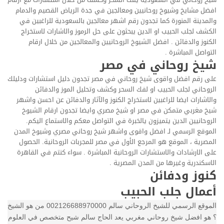
افضل مشايخ وشيوخ روحانيين ومعالجين في جدة الرياض القصيم والدمام
والمدينة المنورة كما تجدون رقم اشهر معالجين بالسعودية للراغبين في
الكشف لجلب الحبيب او الدين يبحثون على حل الرموز والاشارات لاستخراج
الكنوز والدفائن . افضل الشيوخ الروحانيين والمعالجين من خلال ارقام
التواصل المباشرة .
شيخ روحاني في مصر
على رقم افضل واقوى شيخ روحاني في مصر تجدون دليل استشارات ودليلك
الروحاني لجلب الحبيب او لفك السحر وكشف وتحليل الموز والدفائن
والاشارات ايضا للراغبين لاستخراج الكنوز والآثار والدفائن عن احسن واشهر
شيخ مغربي متمكن في مصر او شيخ مصري وايضا تجدون ارقام الشيوخ
الروحانيين الدين يتميزون يالخبرة في التواصل معكم والاستماع اليكم.
الموقع الرسمي لـ افضل واقوى واشهر شيخ روحاني مصري وشيوخ المدن
المصرية ، الموقع هو المرجع الأول في مصر للمجربات الروحانية. الحصول
على الارشادات والاستشارات الروحانية المباشرة . سواء كنتم في القاهرة
الاسكندرية وغيرها من المدن المصرية .
كنوز ودفائن
أعمال جلب الحبيب
الموقع الرسمي للشيخ الروحاني سالم 002126688970000 من هو الشيخ
؟ هو افضل شيخ روحاني مغربي يعد الحاج سالم شيح متخصص في العلوم