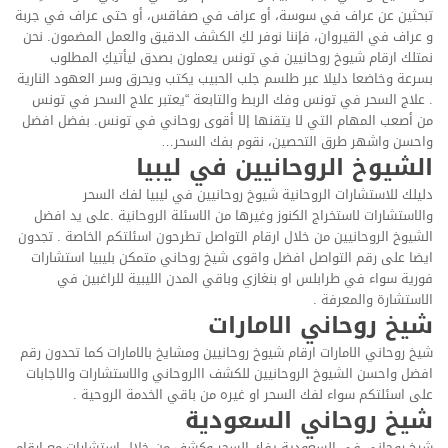
تبحثين عن عراف في سوسة، أو عراف في صفاقس، أو حتى عراف في جربة
و عراف في القيروان، فإننا نوفر لكِ الكشف الدقيق والعمل المضمون. نحن
نمتلك ارقام شيوخ روحانيين في تونس يعملون بصدق ليأتيكِ المطلوب
بسرعة وخاضعا دليلا عبر طلسم جلب الحبيب يكتب ويحرق وسر العهود النارية
. علاج السحر في تونس وفك الربط والتابعة “يعتبر علاج السحر في تونس
من أصعب المهام التي لا يتقنها إلا أقوى روحاني في تونس. بفضل افضل
واحسن واشهر طرق التحصين، نقوم بفك السحر…
الشيوخ الروحانيين في ليبيا
دليلك للاستشارات الروحانية شيوخ روحانيين في ليبيا لفك السحر
والاستشارات لاستخراج الكنوز وغيرها من الاسئلة الروحانية .على يد افضل
الشيوخ الروحانيين من خلال ارقام التواصل تطرحون اسئلتكم الخاصة . تجدون
ايضا على رقم التواصل افضل واقوى شيخ روحاني متمكن بليبيا استشارات
فورية سواء في طرابلس او بنغازي وباقي المدن الليبية للراغبين في
الاستشارة والمعرفة .
شيخ روحاني الامارات
شيخ روحاني الامارات ارقام شيوخ روحانيين ومشايخ بالامارات كما تحدون رقم
افضل واحسن الشيوخ الروحانيين للكشف االروحاني والاستشارات والاجابات
على اسئلتكم سواء لفك السحر او غيره من باقي الخدمة الروحية .
شيخ روحاني السعودية
شيخ روحاني في السعودية يفك السحر وكشف من خلال استشارات مع ارقام