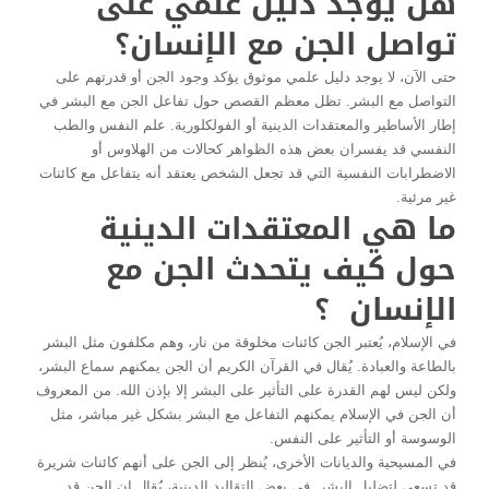
هل يوجد دليل علمي على
تواصل الجن مع الإنسان؟
حتى الآن، لا يوجد دليل علمي موثوق يؤكد وجود الجن أو قدرتهم على
التواصل مع البشر. تظل معظم القصص حول تفاعل الجن مع البشر في
إطار الأساطير والمعتقدات الدينية أو الفولكلورية. علم النفس والطب
النفسي قد يفسران بعض هذه الظواهر كحالات من الهلاوس أو
الاضطرابات النفسية التي قد تجعل الشخص يعتقد أنه يتفاعل مع كائنات
غير مرئية.
ما هي المعتقدات الدينية
حول كيف يتحدث الجن مع
الإنسان ؟
في الإسلام، يُعتبر الجن كائنات مخلوقة من نار، وهم مكلفون مثل البشر
بالطاعة والعبادة. يُقال في القرآن الكريم أن الجن يمكنهم سماع البشر،
ولكن ليس لهم القدرة على التأثير على البشر إلا بإذن الله. من المعروف
أن الجن في الإسلام يمكنهم التفاعل مع البشر بشكل غير مباشر، مثل
الوسوسة أو التأثير على النفس.
في المسيحية والديانات الأخرى، يُنظر إلى الجن على أنهم كائنات شريرة
قد تسعى لتضليل البشر. في بعض التقاليد الدينية، يُقال إن الجن قد