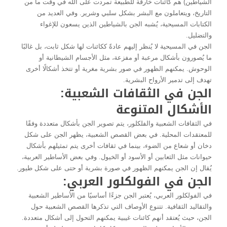
الشياطين) هم كائنات خارقة للطبيعة تمردت على الله في وقت ما من
التاريخ، ويتعاملون مع البشر بشكل سلبي وشرير. وفي العديد من
الكتابات المسيحية، يُشبه الجن بالشياطين الذين يسعون للإغواء
والتضليل.
الجن في المسيحية لا يُنظر إليهم عادةً ككائنات لها شكل ثابت، بل غالبًا
ما يُصورون بأشكال مرعبة أو مفزعة، مثل الأجسام الشيطانية أو
الوحوش. يمكنهم الظهور في صور بشرية مغرية أو تتخذ أشكالًا أخرى
تهدف إلى تدمير الأرواح البشرية.
الجن في الثقافات الشعبية:
الأشكال المتنوعة
في الثقافات الشعبية والفلكلور، يتم تصوير الجن بأشكال متعددة وفقًا
للمعتقدات المحلية. في بعض القصص الشعبية، يظهر الجن على شكل
دخان أو شعاع من الضوء، بينما في ثقافات أخرى يتم تمثيلهم بأشكال
حيوانات مثل الثعابين أو الأسود أو الخيول. وفي بعض الأساطير العربية،
يُقال إن الجن يمكنهم الظهور في صورة بشرية أو حتى على شكل طيور.
الجن في الفولكلور العربي:
في الفولكلور العربي، يُعتبر الجن جزءًا أساسيًا من الأساطير الشعبية
والتقاليد الثقافية. تتنوع الأوصاف التي تذكرها القصص الشعبية حول
الجن، حيث يُعتقد أنهم كائنات غيبية يمكنهم التحول إلى أشكال متعددة.