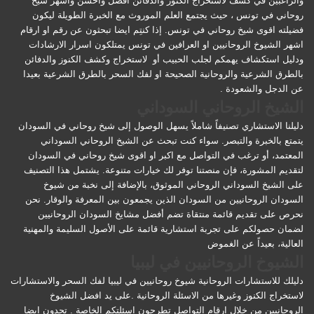
والراغبين في كشف لاستخراج الكنوز والدفائن افضل واحسن واشهر شيخ
روحاني في تونس ، حيث يجتمع العلم الموروث مع الخبرة الطويلة ليكون
فضيلته اقوى شيخ روحاني في تونس. إذا كنتِم ايضا تبحثون عن رقم او ارقام
اشهر الشيوخ الروحانيين او العرافين في تونس يمتلكون اسرار الارشادات
ودليل استكشاف يهمكم لجلب الحبيب أو لاستخراج وكشف الكنوز والدفائن
بالطرق الشرعية والروحانية الصحيحة او لفك السحر بالطرق الشرعية بعيدا
عن الدجل والشعودة .
الشيخ الروحاني السوداني
دليلنا الاستشاري تصنيفاً شاملاً يسهل الوصول إلى شيخ روحاني في السودان
يتمتع بالخبرة والتبصر. سواء كنت تبحث عن الشيخ الروحاني السوداني
المعتمد، أو ترغب في التواصل مع اكبر او اقوى شيخ روحاني في السودان
لتقديم المشورة، فإن منصتنا توفر لك خيارات متنوعة. يشتمل هذا التصنيف
على الشيخ السوداني الروحاني الموثوق، بالإضافة إلى نخبة من شيوخ
السودان الروحانيين من السودان الذين يجمعون بين المعرفة والوقار. نحن
نحرص على تقديم قائمة منتقاة تضم أفضل مشايخ السودان الروحانيين
لضمان حصولكم على تجربة استشارية قائمة على الأصول السليمة والمهنية
العالية، بعيداً عن الغموض
الشيوخ الروحانيين في ليبيا
دليلك للاستشارات الروحانية شيوخ روحانيين في ليبيا لفك السحر والاستشارات
لاستخراج الكنوز وغيرها من الاسئلة الروحانية .على يد افضل الشيوخ
الروحانيين من خلال ارقام التواصل تطرحون اسئلتكم الخاصة . تجدون ايضا