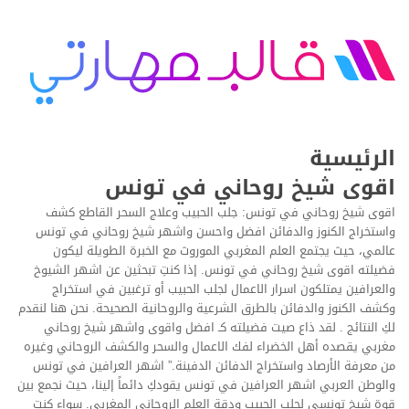
الرئيسية
اقوى شيخ روحاني في تونس
اقوى شيخ روحاني في تونس: جلب الحبيب وعلاج السحر القاطع كشف
واستخراج الكنوز والدفائن افضل واحسن واشهر شيخ روحاني في تونس
عالمي، حيث يجتمع العلم المغربي الموروث مع الخبرة الطويلة ليكون
فضيلته اقوى شيخ روحاني في تونس. إذا كنتِ تبحثين عن اشهر الشيوخ
والعرافين يمتلكون اسرار الاعمال لجلب الحبيب أو ترغبين في استخراج
وكشف الكنوز والدفائن بالطرق الشرعية والروحانية الصحيحة. نحن هنا لنقدم
لكِ النتائج . لقد ذاع صيت فضيلته كـ افضل واقوى واشهر شيخ روحاني
مغربي يقصده أهل الخضراء لفك الاعمال والسحر والكشف الروحاني وغيره
من معرفة الأرصاد واستخراج الدفائن الدفينة.” اشهر العرافين في تونس
والوطن العربي اشهر العرافين في تونس يقودكِ دائماً إلينا، حيث نجمع بين
قوة شيخ تونسي لجلب الحبيب ودقة العلم الروحاني المغربي. سواء كنتِ