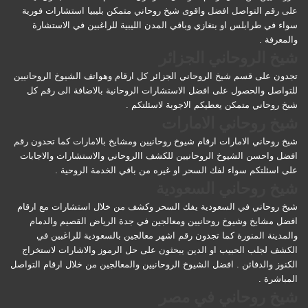
على رقم التواصل افضل واقوى شيخ روحاني متمكن بليبيا استشارات فورية
سواء في طرابلس او بنغازي وباقي المدن الليبية للراغبين في الاستشارة
والمعرفة .
شيخ الروحاني الجزائر
تجدون على قسم شيخ الروحاني الجزائر كل ارقام وهواتف الشيوخ الروحانيين
للتواصل والحصول على افضل الاستشارات الروحانية بالاضافة الى رقم كل
شيخ روحاني متمكن يعطيكم الاجوبة لاسئلتكم .
شيخ روحاني الامارات
شيخ روحاني الامارات ارقام شيوخ روحانيين ومشايخ بالامارات كما تحدون رقم
افضل واحسن الشيوخ الروحانيين للكشف االروحاني والاستشارات والاجابات
على اسئلتكم سواء لفك السحر او غيره من باقي الخدمة الروحية .
شيخ روحاني السعودية
شيخ روحاني في السعودية يفك السحر وكشف من خلال استشارات مع ارقام
افضل مشايخ وشيوخ روحانيين ومعالجين في جدة الرياض القصيم والدمام
والمدينة المنورة كما تجدون رقم اشهر معالجين بالسعودية للراغبين في
الكشف لجلب الحبيب او الدين يبحثون على حل الرموز والاشارات لاستخراج
الكنوز والدفائن . افضل الشيوخ الروحانيين والمعالجين من خلال ارقام التواصل
المباشرة .
شيخ روحاني في مصر