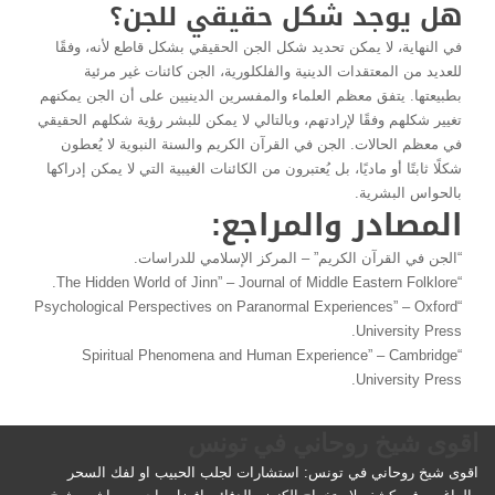
هل يوجد شكل حقيقي للجن؟
في النهاية، لا يمكن تحديد شكل الجن الحقيقي بشكل قاطع لأنه، وفقًا
للعديد من المعتقدات الدينية والفلكلورية، الجن كائنات غير مرئية
بطبيعتها. يتفق معظم العلماء والمفسرين الدينيين على أن الجن يمكنهم
تغيير شكلهم وفقًا لإرادتهم، وبالتالي لا يمكن للبشر رؤية شكلهم الحقيقي
في معظم الحالات. الجن في القرآن الكريم والسنة النبوية لا يُعطون
شكلًا ثابتًا أو ماديًا، بل يُعتبرون من الكائنات الغيبية التي لا يمكن إدراكها
بالحواس البشرية.
المصادر والمراجع:
“الجن في القرآن الكريم” – المركز الإسلامي للدراسات.
“The Hidden World of Jinn” – Journal of Middle Eastern Folklore.
“Psychological Perspectives on Paranormal Experiences” – Oxford
University Press.
“Spiritual Phenomena and Human Experience” – Cambridge
University Press.
اقوى شيخ روحاني في تونس
اقوى شيخ روحاني في تونس: استشارات لجلب الحبيب او لفك السحر