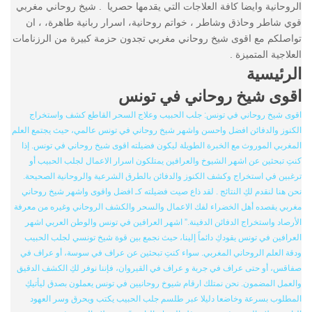
الروحانية وايضا كافة العلاجات التي يقدمها حصريا . شيخ روحاني مغربي
قوي شاطر وحاذق وشاطر ، خواتم روحانية، اسرار ربانية طاهرة، ، ان
تواصلكم مع اقوى شيخ روحاني مغربي تجدون حزمة كبيرة من الرزنامات
العلاجية المتميزة .
الرئيسية
اقوى شيخ روحاني في تونس
اقوى شيخ روحاني في تونس: جلب الحبيب وعلاج السحر القاطع كشف واستخراج
الكنوز والدفائن افضل واحسن واشهر شيخ روحاني في تونس عالمي، حيث يجتمع العلم
المغربي الموروث مع الخبرة الطويلة ليكون فضيلته اقوى شيخ روحاني في تونس. إذا
كنتِ تبحثين عن اشهر الشيوخ والعرافين يمتلكون اسرار الاعمال لجلب الحبيب أو
ترغبين في استخراج وكشف الكنوز والدفائن بالطرق الشرعية والروحانية الصحيحة.
نحن هنا لنقدم لكِ النتائج . لقد ذاع صيت فضيلته كـ افضل واقوى واشهر شيخ روحاني
مغربي يقصده أهل الخضراء لفك الاعمال والسحر والكشف الروحاني وغيره من معرفة
الأرصاد واستخراج الدفائن الدفينة.” اشهر العرافين في تونس والوطن العربي اشهر
العرافين في تونس يقودكِ دائماً إلينا، حيث نجمع بين قوة شيخ تونسي لجلب الحبيب
ودقة العلم الروحاني المغربي. سواء كنتِ تبحثين عن عراف في سوسة، أو عراف في
صفاقس، أو حتى عراف في جربة و عراف في القيروان، فإننا نوفر لكِ الكشف الدقيق
والعمل المضمون. نحن نمتلك ارقام شيوخ روحانيين في تونس يعملون بصدق ليأتيكِ
المطلوب بسرعة وخاضعا دليلا عبر طلسم جلب الحبيب يكتب ويحرق وسر العهود