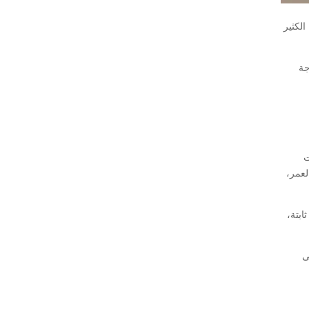
الكثير
جة
ت
لعمر،
ابتة،
ى