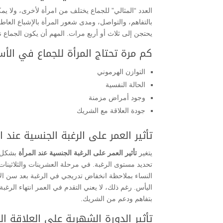
العدد “المثالي” للجماع يختلف من امرأة لأخرى، ولا يم
بالتفاهم، والتواصل، ومدى شعور المرأة بالإشباع العا
يحتجن إلى ثلاث أو أربع مرات. المهم أن يكون الجماع 
كم مرة تحتاج المرأة للجماع في الأس
التوازن الهرموني
الحالة النفسية
وجود أمراض مزمنة
جودة العلاقة مع الشريك
تأثير العمر على الرغبة الجنسية عند ا
يتغير
تأثير العمر على الرغبة الجنسية عند المرأة
بشكل طب
تحديد مستوى الرغبة. في مرحلة العشرينات والثلاثينات
النساء بملاحظة انخفاض تدريجي في الرغبة بعد سن ال
اليأس. رغم ذلك، لا يعني التقدم في العمر انتهاء الرغبة
بتفاهم ودعم من الشريك.
تأثير الدورة الشهرية على العلاقة ا