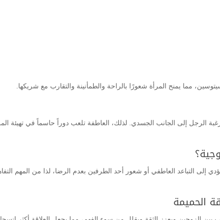
وسين، مما يمنح المرأة شعورًا بالراحة والطمأنينة والتقارب مع شريكها.
ل رغبة الرجل إلى الجانب الجسدي. لذلك، العاطفة تلعب دوراً حاسماً في تهيئة المر
وجية؟
دي إلى التباعد العاطفي أو شعور أحد الطرفين بعدم الرضا، لذا من المهم التفا
قة الحميمة
ين الزوجين ويعزز الثقة ويقلل من سوء الفهم، مما يجعل العلاقة أكثر انسجامً