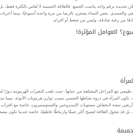
كن تحديده برقم واحد يناسب الجميع. فالعلاقة الحميمة لا تُقاس بالكثرة فقط، بل
طفي والجسدي. بعض النساء يشعرن بالرضا من مرة واحدة أسبوعيًا، بينما أخريات
نابعًا من رغبة صادقة، وليس من ضغط أو التزام.
بوع؟ العوامل المؤثرة!
لمرأة
يعي مع المراحل المختلفة من حياتها، حيث تلعب التغيرات الهرمونية دورًا كبي
، تكون المرأة في ذروة نشاطها الجنسي بسبب توازن هرمونات الأنوثة، بينما تبد
أربعين نتيجة لانخفاض مستويات الإستروجين والتستوستيرون، خاصة مع اقتراب
، بل قد تتحول العلاقة لتصبح أكثر عمقًا وارتباطًا عاطفيًا، خاصة عندما تكون مصح
لحميمة