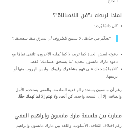
النجاح.
لماذا نربطه بـ”فن اللامبالاة”؟
كان دائمًا يُردد:
“تحكّم في حياتك، لا تسمح للظروف أن تسرق منك سعادتك.”
دعوته لعيش الحياة كما تريد، لا كما يُمليه الآخرون، تلتقي تمامًا مع
دعوة مارك مانسون لتحديد “ما يستحق اهتمامك” فقط.
كلاهما يُشجعك على
فهم مشاعرك وقيمك
، وليس الهروب منها أو
تزييفها.
رغم أن مانسون يستخدم الواقعية الصادمة، والفقي يستخدم الأمل
والطاقة، إلا أن النتيجة واحدة:
كن أنت، ولا تهتم إلا لما يُهمك حقًا.
مقارنة بين فلسفة مارك مانسون وإبراهيم الفقي
رغم اختلاف الثقافة، الأسلوب، واللغة بين مارك مانسون وإبراهيم