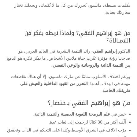
بكلمات بسيطة، مانسون يُحررك من كل ما لا يُفيدك، ويجعلك تختار
معاركك بعناية.
من هو إبراهيم الفقي؟ ولماذا نربطه بفكر فن
اللامبالاة؟
الدكتور
إبراهيم الفقي
، رائد التنمية البشرية في العالم العربي، هو
صاحب رؤية مؤثرة غيّرت حياة ملايين الأشخاص. ما يميّز فكره هو الدمج
بين
التنمية الذاتية والروحانية والوعي النفسي
.
ورغم اختلاف الأسلوب تمامًا عن مارك مانسون، إلا أن هناك تقاطعات
مهمة في الهدف، أهمها:
التحرر من القيود الداخلية والعيش على
طريقتك الخاصة
.
من هو إبراهيم الفقي باختصار؟
خبير في
علم البرمجة اللغوية العصبية
والتنمية الذاتية.
ألّف أكثر من 30 كتابًا تُرجمت إلى لغات عدة.
درّب الآلاف في الشرق الأوسط وكندا على التحكم في الذات وتحقيق