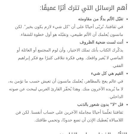
أهم الرسائل التي تترك أثرًا عميقًا:
تقبّل الألم بدلًا من مقاومته
في ثقافتنا، نُربّى أحيانًا على أن “كل شيء لازم يكون بخير”. لكن
مانسون يُعلمك أن الألم طبيعي، وتقبّله هو أول خطوة للشفاء.
أنت لست ضحية الظروف
يذكّرك الكتاب بأنك تملك الاختيار، وأن لوم المجتمع أو العائلة أو
الماضي لا يُغير واقعك. وهي فكرة تتلاقى كثيرًا مع فكر إبراهيم
الفقي.
القيم هي كل شيء
في عالم يعج بالمظاهر، يُعلمك مانسون أن تعيش حسب ما تؤمن به،
لا ما يُريده الآخرون منك. وهذا يُحفّز القارئ العربي ليبحث عن صوته
الداخلي.
قل “لا” بدون شعور بالذنب
ثقافتنا تعلّمنا أحيانًا مجاملة الآخرين على حساب أنفسنا. لكن فن
اللامبالاة يُعطيك الإذن أن تضع حدودًا، وتحمي طاقتك.