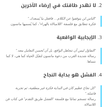
2.
لا تهدر طاقتك في إرضاء الآخرين
“الناس لن يتوقفوا عن الكلام… فافعل ما يُسعدك.”
فكرة تتطابق مع فلسفة “اللامبالاة بالهراء”، كما يُسميها مانسون.
3.
الإيجابية الواقعية
“التفاؤل ليس أن تتجاهل الواقع، بل أن تُحسن التعامل معه.”
رسالة شديدة القرب من دعوة مانسون لتقبّل الحياة كما هي، لا كما
نتمناها.
4.
الفشل هو بداية النجاح
“كل نجاح عظيم كان في البداية فكرة غير منطقية، ثم تجربة
فاشلة.”
رسالة تنسجم تمامًا مع فلسفة “الفشل طريق التقدم” في كتاب فن
اللامبالاة.