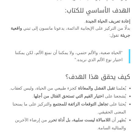
الهدف الأساسي للكتاب:
إعادة تعريف الحياة الجيدة
.
بدلًا من التركيز على الإيجابية الدائمة، يدعونا مانسون إلى تبني
واقعية
جريئة
تقول:
“الحياة صعبة، والألم حتمي، ولا يمكننا أن نمنع الألم، لكن يمكننا
اختيار نوع الألم الذي نريده.”
كيف يحقق هذا الهدف؟
يُعلمنا
تقبل الفشل والمعاناة
كجزء طبيعي من الحياة، وليس كعقاب.
يُشجعنا على
اختيار القيم التي تستحق القتال من أجلها
.
يُحثنا على
تجاهل التوقعات الزائفة للمجتمع
والتركيز على ما يمنحنا
المعنى الحقيقي.
يُظهر أن
اللامبالاة ليست سلبية، بل أداة تحرر
من إرضاء الآخرين
والمثالية السامة.