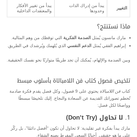
يبدأ من إدراك الذات
يبدأ من تغيير الأفكار
التغيير
وحدودها
والمعتقدات الداخلية
ماذا نستنتج؟
مارك مانسون يُمثل
الصدمة الفكرية
التي توقظك من وهم المثالية.
إبراهيم الفقي يُمثل
الدعم النفسي
الذي يُلهمك ويُرشدك في الطريق.
وبين الصدمة والإلهام، يُمكنك أن تجد طريقًا متوازنًا نحو نفسك الحقيقية.
تلخيص فصول كتاب فن اللامبالاة بأسلوب مبسط
كتاب
فن اللامبالاة
يحتوي على 9 فصول، وكل فصل يقدم فكرة صادمة
تُحطم تصوراتك القديمة عن السعادة والنجاح. إليك تلخيصًا مبسطًا
وواضحًا لكل فصل:
1.
لا تحاول (Don’t Try)
مارك يبدأ بفكرة غير تقليدية: لا تحاول أن تكون “أفضل دائمًا”، بل ركّز
على ما هو حقيقي. أحيانًا السعي المفرط يصنع الشقاء.