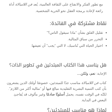
مع تطور الفكر والانفتاح على الثقافة العالمية، يُعد
فن اللامبالاة
أداة
رائعة لإعادة برمجة العقل نحو الحرية الشخصية.
نقاط مشتركة في الفائدة:
تقليل القلق بشأن “ماذا سيقول الناس؟”
التحرر من سباق المثالية.
اختيار الحياة التي تُناسبك، لا التي “يجب” أن تعيشها.
هل يناسب هذا الكتاب المبتدئين في تطوير الذات؟
الإجابة:
نعم، ولكن…
كتاب
فن اللامبالاة
مناسب جدًا للمبتدئين، خصوصًا أولئك الذين يشعرون
بأن كتب التنمية البشرية التقليدية مبالغ فيها أو “مثالية أكثر من اللازم”.
لكنّه في الوقت نفسه، يحمل
أسلوبًا صادمًا
وغير مألوف قد يُفاجئ
البعض في البداية.
لماذا هو مناسب للمبتدئين؟