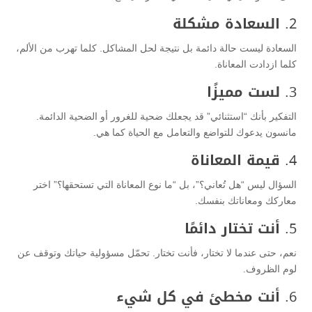
2.
السعادة مشكلة
السعادة ليست حالة دائمة بل نتيجة لحل المشاكل. كلما تهرب من الألم،
كلما ازدادت المعاناة.
3.
لست مميزًا
التفكير بأنك “استثنائي” قد يجعلك ضحية للغرور أو الضحية الدائمة.
مانسون يدعوك للتواضع والتعامل مع الحياة كما هي.
4.
قيمة المعاناة
السؤال ليس “هل تُعاني؟”، بل “ما نوع المعاناة التي تستحقها؟” اختر
معاركك ومعاناتك بنفسك.
5.
أنت تختار دائمًا
نعم، حتى عندما لا تختار، فأنت تختار. تحمّل مسؤولية حياتك وتوقف عن
لوم الظروف.
6.
أنت مخطئ في كل شيء