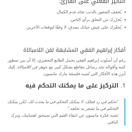
التأثير الفعلي على القارئ:
يُخفف الشعور بالذنب تجاه عدم الكمال.
يُحرّرك من التعلق برأي الناس.
يُحفّزك على عيش حياتك بصدق، لا وفقًا لتوقعات الآخرين.
أفكار إبراهيم الفقي المشابهة لفن اللامبالاة
رغم أن أسلوب إبراهيم الفقي يحمل الطابع التحفيزي، إلا أن بين سطور
كتبه وأقواله نجد رسائل تتقاطع بشكل كبير مع جوهر
فن اللامبالاة
. إليك
أبرز هذه الأفكار التي تُشبه فلسفة مارك مانسون:
1.
التركيز على ما يمكنك التحكم فيه
“تحكم في رد فعلك، لا يمكنك التحكم في ما يحدث لك، لكن يمكنك
التحكم في ما تشعر به تجاهه.”
تشبه فكرة مانسون عن انتقاء القيم التي تستحق اهتمامك، وترك
الباقي.