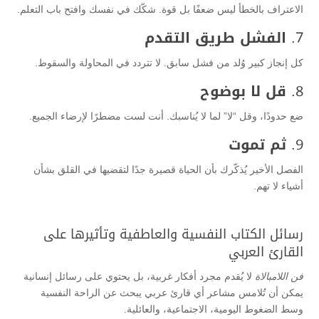
الاعتراف بالخطأ ليس ضعفًا بل قوة. شكّك في نفسك وافتح باب التعلم.
7.
الفشل طريق التقدم
كل إنجاز كبير وُلد من فشل سابق. لا تتردد في المحاولة والسقوط.
8.
قل لا بوضوح
ضع حدودًا، وقل “لا” لما لا يُناسبك. أنت لست مضطرًا لإرضاء الجميع.
9.
ثم تموت
الفصل الأخير يُذكّرك بأن الحياة قصيرة جدًا لتقضيها في القلق بشأن
أشياء لا تهم.
رسائل الكتاب النفسية والعاطفية وتأثيرها على
القارئ العربي
فن اللامبالاة
لا يُقدم مجرد أفكار غربية، بل يحتوي على رسائل إنسانية
يمكن أن تُلامس مشاعر أي قارئ عربي يبحث عن الراحة النفسية
وسط الضغوط اليومية، الاجتماعية، والعائلية.