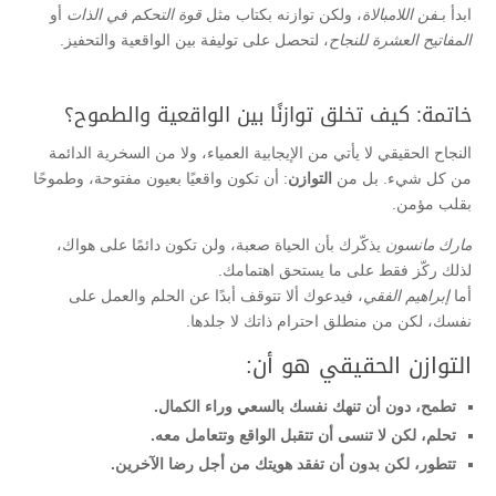
ابدأ بـ
فن اللامبالاة
، ولكن توازنه بكتاب مثل
قوة التحكم في الذات
أو
المفاتيح العشرة للنجاح
، لتحصل على توليفة بين الواقعية والتحفيز.
خاتمة: كيف تخلق توازنًا بين الواقعية والطموح؟
النجاح الحقيقي لا يأتي من الإيجابية العمياء، ولا من السخرية الدائمة
من كل شيء. بل من
التوازن
: أن تكون واقعيًا بعيون مفتوحة، وطموحًا
بقلب مؤمن.
مارك مانسون
يذكّرك بأن الحياة صعبة، ولن تكون دائمًا على هواك،
لذلك ركّز فقط على ما يستحق اهتمامك.
أما
إبراهيم الفقي
، فيدعوك ألا تتوقف أبدًا عن الحلم والعمل على
نفسك، لكن من منطلق احترام ذاتك لا جلدها.
التوازن الحقيقي هو أن:
تطمح، دون أن تنهك نفسك بالسعي وراء الكمال.
تحلم، لكن لا تنسى أن تتقبل الواقع وتتعامل معه.
تتطور، لكن بدون أن تفقد هويتك من أجل رضا الآخرين.