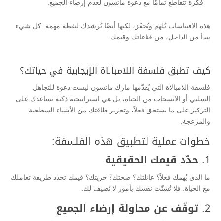
فكرة تتقاطع تمامًا مع دعوة مانسون لعدم إرضاء الجميع.
هذه الاقتباسات تُلهم وتُحفّز، لكنها أيضًا تُرشدك لنقطة مهمة: كل شيء
يبدأ من الداخل، من قناعاتك وقيمك.
كيف تطبق فلسفة اللامبالاة الإيجابية في حياتك؟
فلسفة اللامبالاة التي يُقدّمها مارك مانسون ليست دعوة للتجاهل
السلبي أو الانسحاب من الحياة، بل هي استراتيجية ذكية تساعدك على
التركيز على ما يستحق فعلاً، وتحرير طاقتك من الأشياء السطحية
والمزعجة.
خطوات عملية لتطبيق هذه الفلسفة:
1.
حدّد قيمك الحقيقية
ما الذي يُهمك فعلاً؟ عائلتك؟ صحتك؟ حريتك؟ قيمك تحدد طريقة تعاملك
مع الحياة، فلا تُشتّت نفسك بأمور لا تُضيف لك.
2.
توقّف عن محاولة إرضاء الجميع