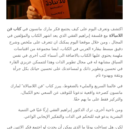
اكتشف وتعرف اليوم على كيف يجتمع فكر مارك مانسون في
كتاب فن
اللامبالاة
مع فلسفة إبراهيم الفقي الذي يعد اشهر الكتاب والمؤلفين في
المجال ، ومن خلال موقعنا اليوم يمكنك ان تتعرف على ملخص وشرح
دقيق مبسط ببقارء العربي في الكتاب، ايضا مجموعة من اقتباسات
ملهمة يحتوي عليها الكتاب،بالاضافة الى أسماء كتب أخرى في نفس
السياق مشابهة له في مجال تطوير الذات وهذا لتتممكن عزيزي القارء
في تحسين وتطوير ذاتك و لمساعدتك على تحسين حياتك بكل جرأة
وبثقة وبهدوء تام.
في عالمنا السريع والمليء بالضغوط، يبرز كتاب “فن اللامبالاة” لمارك
مانسون كصرخة واقعية تدعونا للتوقف عن السعي نحو الكمال،
والتركيز فقط على ما يهم حقًا.
ومن ناحية أخرى، ترك الدكتور إبراهيم الفقي إرثًا غنيًا في التنمية
البشرية يدعو فيه للتحكم في الذات والتفكير الإيجابي الواعي.
لكن، هل تساءلت يومًا ما الذي يمكن أن يحدث لو اجتمع فكر الاثنين في