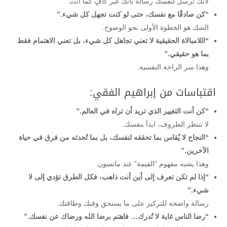
لأنك تُرسل لنفسك رسالة بأنك غير كافٍ كما أنت.
“كن صادقًا مع نفسك، حتى لو كنت تجهل كل شيء.”
الشك هو الخطوة الأولى نحو الوضوح.
“اللامبالاة الحقيقية لا تعني تجاهل كل شيء، بل تعني الاهتمام فقط
بما هو حقيقي.”
وهذا سر الراحة النفسية.
اقتباسات من إبراهيم الفقي:
“كن أنت التغيير الذي تريد أن تراه في العالم.”
لا تنتظر الظروف، ابدأ بنفسك.
“النجاح لا يُقاس بما تحققه لنفسك، بل بما تُحدثه من فرق في حياة
الآخرين.”
وهذا يشبه مفهوم “القيمة” عند مانسون.
“إذا لم تكن تعرف إلى أين أنت ذاهب، فكل الطرق تؤدي إلى لا
شيء.”
رسالة واضحة للتركيز على ما يستحق وقتك وطاقتك.
“رضا الناس غاية لا تُدرك… فاهتم برضا الله ورضاك عن نفسك.”