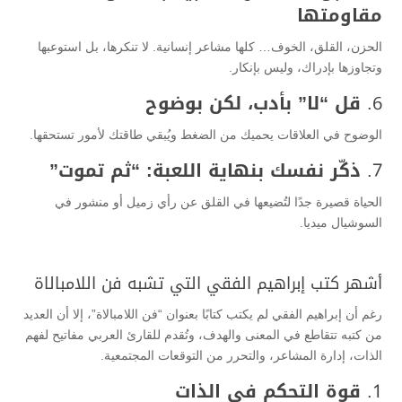
مقاومتها
الحزن، القلق، الخوف… كلها مشاعر إنسانية. لا تنكرها، بل استوعبها
وتجاوزها بإدراك، وليس بإنكار.
6.
قل “لا” بأدب، لكن بوضوح
الوضوح في العلاقات يحميك من الضغط ويُبقي طاقتك لأمور تستحقها.
7.
ذكّر نفسك بنهاية اللعبة: “ثم تموت”
الحياة قصيرة جدًا لتُضيعها في القلق عن رأي زميل أو منشور في
السوشيال ميديا.
أشهر كتب إبراهيم الفقي التي تشبه فن اللامبالاة
رغم أن إبراهيم الفقي لم يكتب كتابًا بعنوان “فن اللامبالاة”، إلا أن العديد
من كتبه تتقاطع في المعنى والهدف، وتُقدم للقارئ العربي مفاتيح لفهم
الذات، إدارة المشاعر، والتحرر من التوقعات المجتمعية.
1.
قوة التحكم في الذات