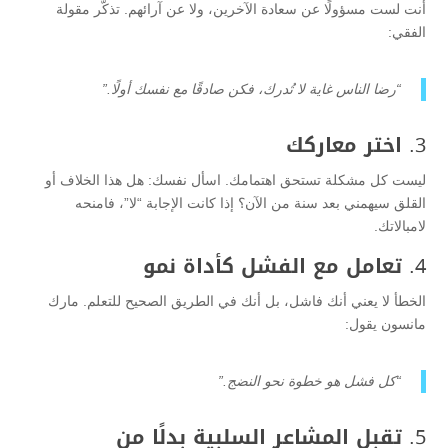
أنت لست مسؤولًا عن سعادة الآخرين، ولا عن آرائهم. تذكّر مقولة
الفقي:
“رضا الناس غاية لا تُدرك، فكن صادقًا مع نفسك أولًا.”
3.
اختر معاركك
ليست كل مشكلة تستحق اهتمامك. اسأل نفسك: هل هذا الخلاف أو
القلق سيهمني بعد سنة من الآن؟ إذا كانت الإجابة “لا”، فامنحه
لامبالاتك.
4.
تعامل مع الفشل كأداة نمو
الخطأ لا يعني أنك فاشل، بل أنك في الطريق الصحيح للتعلم. مارك
مانسون يقول:
“كل فشل هو خطوة نحو النضج.”
5.
تقبل المشاعر السلبية بدلًا من