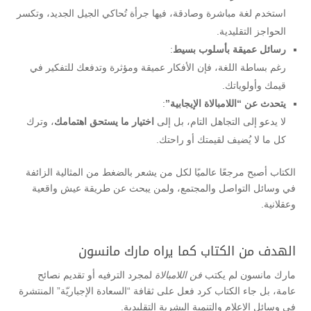
استخدم لغة مباشرة وصادقة، فيها جرأة تُحاكي الجيل الجديد، وتكسر
الحواجز التقليدية.
رسائل عميقة بأسلوب بسيط
:
رغم بساطة اللغة، فإن الأفكار عميقة ومؤثرة وتدفعك للتفكير في
قيمك وأولوياتك.
يتحدث عن “اللامبالاة الإيجابية”
:
لا يدعو إلى التجاهل التام، بل إلى
اختيار ما يستحق اهتمامك
، وترك
كل ما لا يُضيف لقيمتك أو راحتك.
الكتاب أصبح مرجعًا عالميًا لكل من يشعر بالضغط من المثالية الزائفة
في وسائل التواصل والمجتمع، ولمن يبحث عن طريقة عيش واقعية
وعقلانية.
الهدف من الكتاب كما يراه مارك مانسون
مارك مانسون لم يكتب
فن اللامبالاة
لمجرد الترفيه أو تقديم نصائح
عامة، بل جاء الكتاب كرد فعل على ثقافة “السعادة الإجباريّة” المنتشرة
في وسائل الإعلام والتنمية البشرية التقليدية.