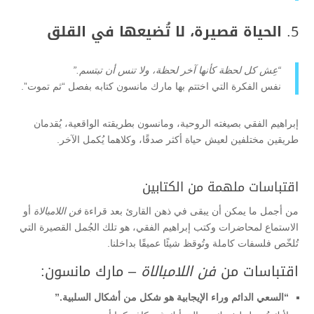
5.
الحياة قصيرة، لا تُضيعها في القلق
“عِش كل لحظة كأنها آخر لحظة، ولا تنس أن تبتسم.”
نفس الفكرة التي اختتم بها مارك مانسون كتابه بفصل “ثم تموت”.
إبراهيم الفقي بصيغته الروحية، ومانسون بطريقته الواقعية، يُقدمان
طريقين مختلفين لعيش حياة أكثر صدقًا، وكلاهما يُكمل الآخر.
اقتباسات ملهمة من الكتابين
من أجمل ما يمكن أن يبقى في ذهن القارئ بعد قراءة
فن اللامبالاة
أو
الاستماع لمحاضرات وكتب إبراهيم الفقي، هو تلك الجُمل القصيرة التي
تُلخّص فلسفات كاملة وتُوقظ شيئًا عميقًا بداخلنا.
اقتباسات من
فن اللامبالاة
– مارك مانسون:
“السعي الدائم وراء الإيجابية هو شكل من أشكال السلبية.”