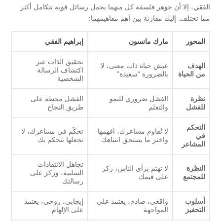
الفقي، إلا أن جوهر فلسفة كل منهما يحمل رسائل قوية تتكامل أكثر
مما تختلف. إليك مقارنة بين أهم مفاهيمهما:
المحور
مارك مانسون
إبراهيم الفقي
تحقيق الذات عبر
الهدف
عيش حياة ذات معنى، لا
اكتشاف الرسالة
من الحياة
بالضرورة “سعيدة”
الشخصية
نظرة
الفشل ضروري للنمو
الفشل محطة على
للفشل
والتعلم
طريق النجاح
التحكم
لا تُقاوم مشاعرك، افهمها
تحكّم في مشاعرك، لا
في
واختر ما يستحق انتباهك
تجعلها تتحكم بك
المشاعر
تجاهل الانتقادات
النظرة
لا تهتم برأي الناس، ركز
السلبية، وركز على
للمجتمع
على قيمك
رسالتك
أسلوب
واقعي، صادم، يعتمد على
إيجابي، روحي، يعتمد
التحفيز
المواجهة
على الإلهام