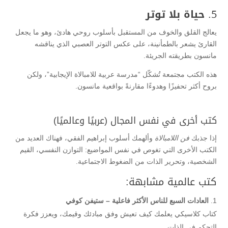
5.
حياة بلا توتر
يعالج القلق والخوف من المستقبل بأسلوب روحي هادئ، وهو ما يجعل
القارئ يشعر بالطمأنينة، على عكس التوتر العصبي الذي يناقشه
مانسون بطريقته الجريئة.
هذه الكتب مجتمعة تُشكّل “مدرسة عربية للامبالاة الإيجابية”، ولكن
بروح أكثر تحفيزًا وهدوءًا مقارنةً بواقعية مانسون.
كتب أخرى في نفس المجال (عربيًا وعالميًا)
إذا جذبك
فن اللامبالاة
وألهمك أسلوب إبراهيم الفقي، فهناك العديد من
الكتب الأخرى التي تغوص في نفس المواضيع: التوازن النفسي، القيم
الشخصية، وتحرير الذات من الضغوط الاجتماعية.
كتب عالمية مشابهة:
العادات السبع للناس الأكثر فاعلية – ستيفن كوفي
كتاب كلاسيكي يعلمك كيف تعيش وفق مبادئك وقيمك، ويعزز فكرة
التحكم في الذات.