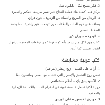
فكر تصبح غنيًا – نابليون هيل
يركز على كيفية بناء عقلية النجاح عبر تغيير طريقة التفكير والتصرف.
الرجال من المريخ والنساء من الزهرة – جون غراي
يساعد على فهم الذات والعلاقات دون توقعات غير واقعية، مما يخفف
الضغط النفسي.
الهدوء – سوزان كين
كتاب مهم لكل من يشعر بأنه “مضغوط” من توقعات المجتمع، يدعوك
لتقدير نفسك كما أنت.
كتب عربية مشابهة:
أراك على القمة – زيج زيجلر (مترجم)
نفس روح التحفيز والإصرار التي تتشابه مع الفقي ومانسون معًا.
الأسود يليق بكِ – أحلام مستغانمي
رواية لكنها تحمل فلسفة قوية في احترام الذات واللامبالاة الإيجابية
بالمجتمع.
خوارق اللاشعور – علي الوردي