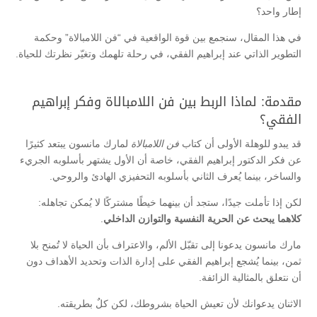
إطار واحد؟
في هذا المقال، سنجمع بين قوة الواقعية في “فن اللامبالاة” وحكمة
التطوير الذاتي عند إبراهيم الفقي، في رحلة تلهمك وتغيّر نظرتك للحياة.
مقدمة: لماذا الربط بين فن اللامبالاة وفكر إبراهيم
الفقي؟
قد يبدو للوهلة الأولى أن كتاب
فن اللامبالاة
لمارك مانسون يبتعد كثيرًا
عن فكر الدكتور إبراهيم الفقي، خاصة أن الأول يشتهر بأسلوبه الجريء
والساخر، بينما يُعرف الثاني بأسلوبه التحفيزي الهادئ والروحي.
لكن إذا تأملت جيدًا، ستجد أن بينهما خيطًا مشتركًا لا يُمكن تجاهله:
كلاهما يبحث عن الحرية النفسية والتوازن الداخلي
.
مارك مانسون يدعونا إلى تقبّل الألم، والاعتراف بأن الحياة لا تُمنح بلا
ثمن، بينما يُشجع إبراهيم الفقي على إدارة الذات وتحديد الأهداف دون
أن نتعلق بالمثالية الزائفة.
الاثنان يدعوانك لأن تعيش الحياة بشروطك، لكن كلٌ بطريقته.