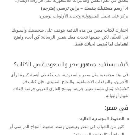
يتعمق في علم النفس والتأثيرات اللاشعورية على قرارات الإنسان.
ارسم مستقبلك بنفسك – براين تريسي (مترجم)
يركز على تحمل المسؤولية وتحديد الأولويات بوضوح.
اختيارك لكتاب معين من هذه القائمة يتوقف على شخصيتك وأسلوبك
في التعلّم، لكن جميعها تتحدث معك بنفس الرسالة:
كن أنت، وامنح
اهتمامك لما يُضيف لحياتك فقط.
كيف يستفيد جمهور مصر والسعودية من الكتاب؟
في بيئة مجتمعية مثل مصر والسعودية، حيث تُعطى أهمية كبيرة لرأي
الآخرين، والتوقعات الاجتماعية، والنجاح التقليدي، فإن كتاب
فن
اللامبالاة
يُمثل نسمة تغيير جريئة، ويمنح القارئ العربي فرصة لإعادة
تقييم أولوياته.
في مصر:
الضغوط المجتمعية العالية
:
كثير من الشباب في مصر يعيشون وسط ضغوط النجاح الدراسي أو
الزواج أو “الوظيفة المرموقة”.