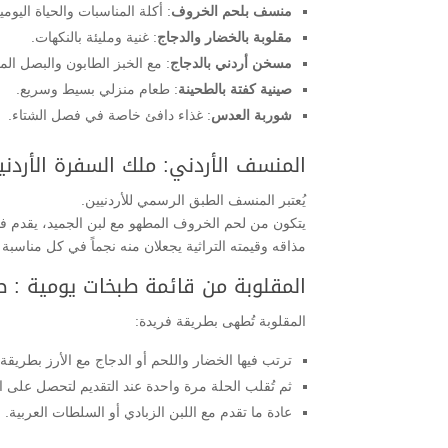
منسف بلحم الخروف
: أكلة المناسبات والحياة اليومي
مقلوبة بالخضار والدجاج
: غنية ومليئة بالنكهات.
مسخن أردني بالدجاج
: مع الخبز الطابون والبصل الم
صينية كفتة بالطحينة
: طعام منزلي بسيط وسريع.
شوربة العدس
: غذاء دافئ خاصة في فصل الشتاء.
المنسف الأردني: ملك السفرة الأردن
يُعتبر المنسف الطبق الرسمي للأردنيين.
يتكون من لحم الخروف المطهو مع لبن الجميد، يقدم ف
مذاقه وقيمته التراثية يجعلان منه نجماً في كل مناسبة ي
المقلوبة من قائمة طبخات يومية : ط
المقلوبة تُطهى بطريقة فريدة:
ترتب فيها الخضار واللحم أو الدجاج مع الأرز بطريقة
ثم تُقلب الحلة مرة واحدة عند التقديم لتحصل على 
عادة ما تقدم مع اللبن الزبادي أو السلطات العربية.