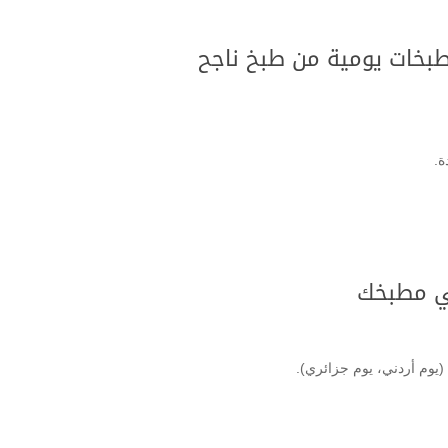
طبخات يومية من طبخ ناجح
ة.
في مطبخك
وم أردني، يوم جزائري).