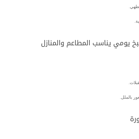
لطهي.
ة.
خ يومي يناسب المطاعم والمنازل
بلات.
ر بالملل.
رة