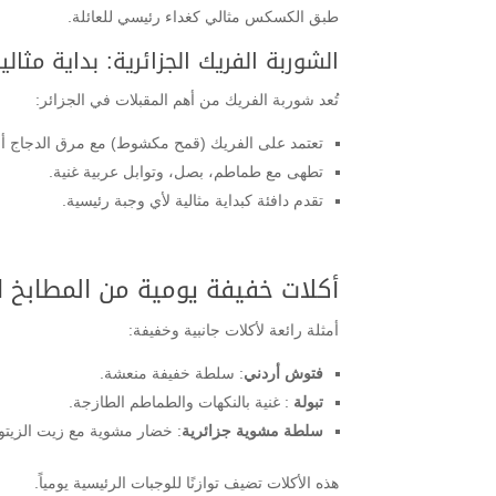
طبق الكسكس مثالي كغداء رئيسي للعائلة.
الشوربة الفريك الجزائرية: بداية مثالي
تُعد شوربة الفريك من أهم المقبلات في الجزائر:
تعتمد على الفريك (قمح مكشوط) مع مرق الدجاج أو 
تطهى مع طماطم، بصل، وتوابل عربية غنية.
تقدم دافئة كبداية مثالية لأي وجبة رئيسية.
أكلات خفيفة يومية من المطابخ ال
أمثلة رائعة لأكلات جانبية وخفيفة:
فتوش أردني
: سلطة خفيفة منعشة.
تبولة
: غنية بالنكهات والطماطم الطازجة.
سلطة مشوية جزائرية
: خضار مشوية مع زيت الزيتون
هذه الأكلات تضيف توازنًا للوجبات الرئيسية يومياً.