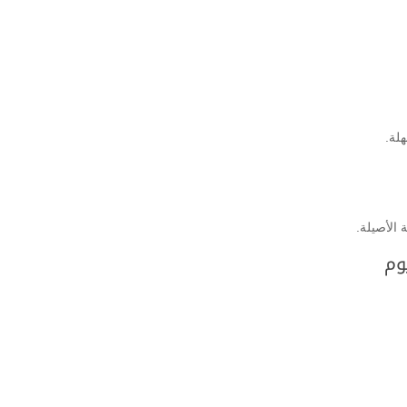
لة.
 الأصيلة.
وم