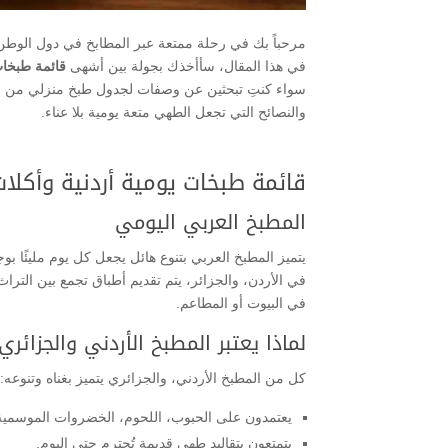
مرحباً بك في رحلة ممتعة عبر المطابخ في دول الوطن
في هذا المقال، سأأخذك بجولة بين أشهى
قائمة طبخات
سواء كنتِ تبحثين عن وصفات لجدول طبخ منزلي من مط
والنصائح التي تجعل الطهي متعة يومية بلا عناء.
قائمة طبخات يومية أردنية وأكلات 
المطبخ العربي اليومي
يتميز المطبخ العربي بتنوع هائل يجعل كل يوم مليئًا بوجب
في الأردن، والجزائر، يتم تقديم أطباق تجمع بين التراث،
في البيوت أو المطاعم.
لماذا يعتبر المطبخ الأردني والجزائري 
كل من المطبخ الأردني، والجزائري يتميز بغناه وتنوعه:
يعتمدون على الحبوب، اللحوم، الخضروات الموسمية،
يتمتعون بتقاليد طهي قديمة تُحترم حتى اليوم.