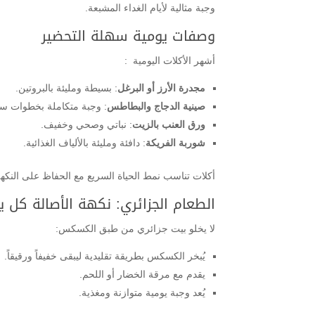
وجبة مثالية لأيام الغداء المشبعة.
وصفات يومية سهلة التحضير
أشهر الأكلات اليومية :
مجدرة الأرز أو البرغل
: بسيطة ومليئة بالبروتين.
صينية الدجاج والبطاطس
: وجبة متكاملة بخطوات سه
ورق العنب بالزيت
: نباتي وصحي وخفيف.
شوربة الفريكة
: دافئة ومليئة بالألياف الغذائية.
أكلات تناسب نمط الحياة السريع مع الحفاظ على النكهة
الطعام الجزائري: نكهة الأصالة كل ي
لا يخلو بيت جزائري من طبق الكسكس:
يُبخر الكسكس بطريقة تقليدية ليبقى خفيفاً ورقيقاً.
يقدم مع مرقة الخضار أو اللحم.
يُعد وجبة يومية متوازنة ومغذية.