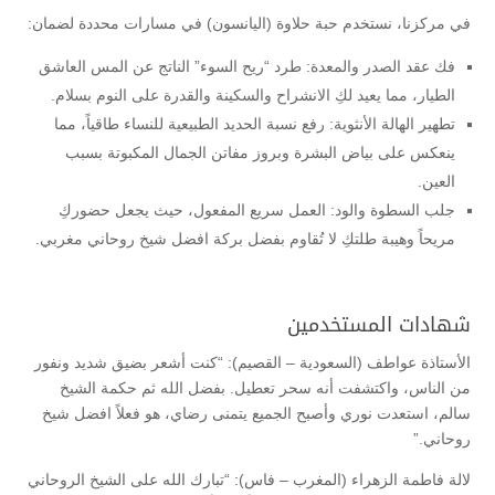
في مركزنا، نستخدم حبة حلاوة (اليانسون) في مسارات محددة لضمان:
فك عقد الصدر والمعدة: طرد “ريح السوء” الناتج عن المس العاشق
الطيار، مما يعيد لكِ الانشراح والسكينة والقدرة على النوم بسلام.
تطهير الهالة الأنثوية: رفع نسبة الحديد الطبيعية للنساء طاقياً، مما
ينعكس على بياض البشرة وبروز مفاتن الجمال المكبوتة بسبب
العين.
جلب السطوة والود: العمل سريع المفعول، حيث يجعل حضوركِ
مريحاً وهيبة طلتكِ لا تُقاوم بفضل بركة افضل شيخ روحاني مغربي.
شهادات المستخدمين
الأستاذة عواطف (السعودية – القصيم): “كنت أشعر بضيق شديد ونفور
من الناس، واكتشفت أنه سحر تعطيل. بفضل الله ثم حكمة الشيخ
سالم، استعدت نوري وأصبح الجميع يتمنى رضاي، هو فعلاً افضل شيخ
روحاني.”
لالة فاطمة الزهراء (المغرب – فاس): “تبارك الله على الشيخ الروحاني