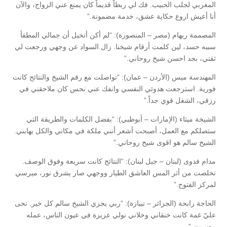
المغربي لجلب الحبيب. فك لي ربطاً قديماً كان يمنع عني الزواج، والآن
أنا أعيش اروع حكاية عشق، خدمة مضمونة.”
المصممة ريهام (مصر – المنصورة): “لم أكن أتخيل أن جمالي المطفأ
سببه حسد، لين كلمت أرقام شيخنا. زال السواد عن وجهي ورجعت لي
ثقتي، بجد احسن شيخ روحاني.”
المهندسة ميس (الأردن – عمان): “تواصلت مع رقم الشيخ والنتائج كانت
فورية. استرجعت هدوئي النفسي وانفك عني نحس كان ملاحقني في
رزقي، الشغل قوي جداً.”
الشيخة ميثاء (الإمارات – أبوظبي): “بفضل الكلمات والطريقة التي
ستصلكم مع العمل، أصبحت أشعر أنني ملكة في مكاني والكل يهابني.
الشيخ سالم هو اقوى شيخ روحاني.”
مدام فدوى (لبنان – جبل لبنان): “النتائج كانت سريعة وفوق الوصف.
تخلصت من أثر المس العاشق الطيار ووجهي صار يشرق نور، ميرسي
لمركز الفتوح.”
الحاجة رابحة (الجزائر – تيبازة): “ربي يجزي الشيخ سالم كل خير. نحى
عليّ غمة كانت خنقاني وخلاني نولي عزيزة في عيون الناس، عمله
مضمون.”