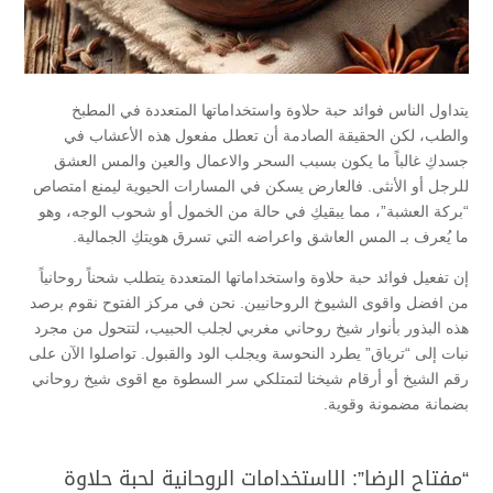
يتداول الناس فوائد حبة حلاوة واستخداماتها المتعددة في المطبخ
والطب، لكن الحقيقة الصادمة أن تعطل مفعول هذه الأعشاب في
جسدكِ غالباً ما يكون بسبب السحر والاعمال والعين والمس العشق
للرجل أو الأنثى. فالعارض يسكن في المسارات الحيوية ليمنع امتصاص
“بركة العشبة”، مما يبقيكِ في حالة من الخمول أو شحوب الوجه، وهو
ما يُعرف بـ المس العاشق واعراضه التي تسرق هويتكِ الجمالية.
إن تفعيل فوائد حبة حلاوة واستخداماتها المتعددة يتطلب شحناً روحانياً
من افضل واقوى الشيوخ الروحانيين. نحن في مركز الفتوح نقوم برصد
هذه البذور بأنوار شيخ روحاني مغربي لجلب الحبيب، لتتحول من مجرد
نبات إلى “ترياق” يطرد النحوسة ويجلب الود والقبول. تواصلوا الآن على
رقم الشيخ أو أرقام شيخنا لتمتلكي سر السطوة مع اقوى شيخ روحاني
بضمانة مضمونة وقوية.
“مفتاح الرضا”: الاستخدامات الروحانية لحبة حلاوة