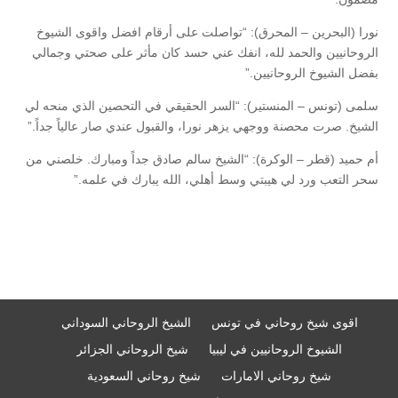
نورا (البحرين – المحرق): “تواصلت على أرقام افضل واقوى الشيوخ
الروحانيين والحمد لله، انفك عني حسد كان مأثر على صحتي وجمالي
بفضل الشيوخ الروحانيين.”
سلمى (تونس – المنستير): “السر الحقيقي في التحصين الذي منحه لي
الشيخ. صرت محصنة ووجهي يزهر نورا، والقبول عندي صار عالياً جداً.”
أم حميد (قطر – الوكرة): “الشيخ سالم صادق جداً ومبارك. خلصني من
سحر التعب ورد لي هيبتي وسط أهلي، الله يبارك في علمه.”
اقوى شيخ روحاني في تونس
الشيخ الروحاني السوداني
الشيوخ الروحانيين في ليبيا
شيخ الروحاني الجزائر
شيخ روحاني الامارات
شيخ روحاني السعودية