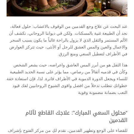
عند البحث عن علاج وجع القدمين من الوقوف بالاعشاب: حلول فعالة،
نجد أن الطبيعة غنية بالمسكنات. ولكن في ديواننا الروحاني، نكشف أن
الألم المستمر والثقل الذي لا يزول بالراحة غالباً ما يكون بسبب السحر
والاعمال والعين والمس العشق للرجل أو الأنثى، حيث تتركز العوارض
في الأطراف لتعطيل السعي ومنع الرزق.
هذا الثقل هو من أبرز المس العاشق واعراضه، حيث يشعر الشخص
وكأن في قدميه أثقالاً من رصاص، مما يؤثر على نسبة الحديد الطبيعية
للنساء ويجعل الدورة الدموية في الأطراف فاترة. لذا، فإن استعادة خفة
خطواتكِ تتطلب تدخلاً من افضل واقوى الشيوخ الروحانيين لفك قيود
التعب بضمانة مضمونة وقوية
“محلول السعي المبارك”: علاجك القاطع لآلام
القدمين
للقضاء على الوجع وتطهير القدمين، نقدم لكِ من مركز الفتوح بإشراف