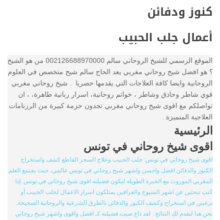
كنوز ودفائن
أعمال جلب الحبيب
الموقع الرسمي للشيخ الروحاني سالم 002126688970000 من هو الشيخ
؟ هو افضل شيخ روحاني مغربي يعد الحاج سالم شيح متخصص في العلوم
الروحانية وايضا كافة العلاجات التي يقدمها حصريا . شيخ روحاني مغربي
قوي شاطر وحاذق وشاطر ، خواتم روحانية، اسرار ربانية طاهرة، ، ان
تواصلكم مع اقوى شيخ روحاني مغربي تجدون حزمة كبيرة من الرزنامات
العلاجية المتميزة .
الرئيسية
اقوى شيخ روحاني في تونس
اقوى شيخ روحاني في تونس: جلب الحبيب وعلاج السحر القاطع كشف واستخراج
الكنوز والدفائن افضل واحسن واشهر شيخ روحاني في تونس عالمي، حيث يجتمع العلم
المغربي الموروث مع الخبرة الطويلة ليكون فضيلته اقوى شيخ روحاني في تونس. إذا
كنتِ تبحثين عن اشهر الشيوخ والعرافين يمتلكون اسرار الاعمال لجلب الحبيب أو
ترغبين في استخراج وكشف الكنوز والدفائن بالطرق الشرعية والروحانية الصحيحة.
نحن هنا لنقدم لكِ النتائج . لقد ذاع صيت فضيلته كـ افضل واقوى واشهر شيخ روحاني