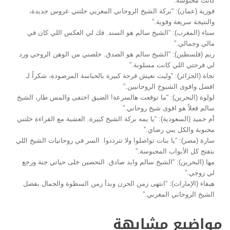
كانت محبوسة.”
فوزية (عمان): “بركة الشيخ الروحاني المغربي خلتني عروس جديدة،
والنتيجة سريعة وقوية.”
سناء (المغرب): “الشيخ سالم هو السند. فك لي العكس اللي كان في
مالي وجمالي.”
ريم (فلسطين): “الشيخ سالم هو الصدق. خلصني من الوهن الروحي ورد
لي فرحتي اللي كانت مسلوبة.”
نجاة (الجزائر): “وليت نعيش فرحة كبيرة بالحباسة المرصودة، شكراً لـ
افضل واقوى الشيوخ الروحانيين.”
لولوة (البحرين): “ما توقعت هالسرعة! الضيق اختفى والمس طار، الشيخ
سالم فعلاً هو اقوى شيخ روحاني.”
أم حميد (السعودية): “يا يمه بركة الشيخ كبيرة. العشبة مع القراءة خلتني
محبوبة والكل يبي رضاي.”
سارة (مصر): “يا بنات تواصلوا ولا تترددوا. السر في روحانيات الشيخ اللي
بتفتح كل الأبواب المحبوسة.”
مها (البحرين): “الشيخ سالم وايد صادق. التحصين خلى حياتي جنة ورجع
لي زوجي.”
هيفاء (الإمارات): “انتهى زمن الحزن وبدأ زمن السطوة والجمال بفضل
الشيخ الروحاني المغربي.”
مواضيع مشابهة