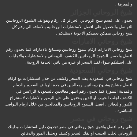
والمعرفة .
شيخ الروحاني الجزائر
تجدون على قسم شيخ الروحاني الجزائر كل ارقام وهواتف الشيوخ الروحانيين
للتواصل والحصول على افضل الاستشارات الروحانية بالاضافة الى رقم كل
شيخ روحاني متمكن يعطيكم الاجوبة لاسئلتكم .
شيخ روحاني الامارات
شيخ روحاني الامارات ارقام شيوخ روحانيين ومشايخ بالامارات كما تحدون رقم
افضل واحسن الشيوخ الروحانيين للكشف االروحاني والاستشارات والاجابات
على اسئلتكم سواء لفك السحر او غيره من باقي الخدمة الروحية .
شيخ روحاني السعودية
شيخ روحاني في السعودية يفك السحر وكشف من خلال استشارات مع ارقام
افضل مشايخ وشيوخ روحانيين ومعالجين في جدة الرياض القصيم والدمام
والمدينة المنورة كما تجدون رقم اشهر معالجين بالسعودية للراغبين في
الكشف لجلب الحبيب او الدين يبحثون على حل الرموز والاشارات لاستخراج
الكنوز والدفائن . افضل الشيوخ الروحانيين والمعالجين من خلال ارقام التواصل
المباشرة .
شيخ روحاني في مصر
على رقم افضل واقوى شيخ روحاني في مصر تجدون دليل استشارات ودليلك
الروحاني لجلب الحبيب او لفك السحر وكشف وتحليل الموز والدفائن