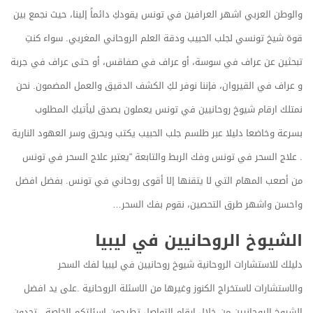
والوطن العربي اشهر العرافين في تونس يقودكِ دائماً إلينا، حيث نجمع بين
قوة شيخ تونسي لجلب الحبيب ودقة العلم الروحاني المغربي. سواء كنتِ
تبحثين عن عراف في سوسة، أو عراف في صفاقس، أو حتى عراف في جربة
و عراف في القيروان، فإننا نوفر لكِ الكشف الدقيق والعمل المضمون. نحن
نمتلك ارقام شيوخ روحانيين في تونس يعملون بصدق ليأتيكِ المطلوب
بسرعة وخاضعا دليلا عبر طلسم جلب الحبيب يكتب ويحرق وسر العهود النارية
. علاج السحر في تونس وفك الربط والتابعة “يعتبر علاج السحر في تونس
من أصعب المهام التي لا يتقنها إلا أقوى روحاني في تونس. بفضل افضل
واحسن واشهر طرق التحصين، نقوم بفك السحر…
الشيوخ الروحانيين في ليبيا
دليلك للاستشارات الروحانية شيوخ روحانيين في ليبيا لفك السحر
والاستشارات لاستخراج الكنوز وغيرها من الاسئلة الروحانية .على يد افضل
الشيوخ الروحانيين من خلال ارقام التواصل تطرحون اسئلتكم الخاصة . تجدون