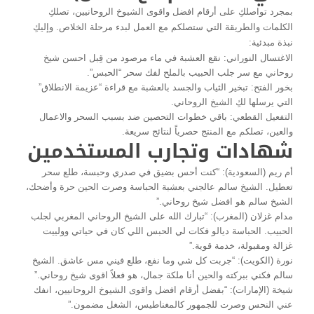
بمجرد تواصلكِ على أرقام افضل واقوى الشيوخ الروحانيين، تصلكِ
الكلمات والطريقة التي ستصلكم مع العمل لبدء مرحلة الخلاص. وإليكِ
نبذة مبدئية:
الاغتسال النوراني: نقع العشبة في ماء مرصود من قِبل احسن شيخ
روحاني مع سر جلب الحبيب بالملح لفك سحر “الحبس”.
بخور الفتح: تبخير الثياب والجسد بالعشبة مع قراءة “عزيمة الانطلاق”
التي يرسلها لكِ الشيخ الروحاني.
التفعيل القطعي: باقي خطوات التحصين ضد بسبب السحر والاعمال
والعين، تصلكم مع المنتج حصرياً لنتائج سريعة.
شهادات وتجارب المستخدمين
أم ريم (السعودية): “كنت أحس بضيق في صدري وحبسة، طلع سحر
تعطيل. الشيخ سالم عالجني بعشبة الحباسة وصرت الحين حرة وأضحك،
الشيخ سالم هو افضل شيخ روحاني.”
مدام غزلان (المغرب): “تبارك الله على الشيخ الروحاني المغربي لجلب
الحبيب. الحباسة ديالو فكات لي الحبس اللي كان في حياتي وولييت
غزالة ومقبولة، خدمة قوية.”
نورة (الكويت): “جربت كل شي وما نفع، طلع فيني مس عاشق. الشيخ
سالم فكني ببركته والحين أنا ملكة جمال، هو فعلاً اقوى شيخ روحاني.”
شيخة (الإمارات): “بفضل أرقام افضل واقوى الشيوخ الروحانيين، انفك
عني النحس وصرت للجمهور كالمغناطيس، الشغل مضمون.”