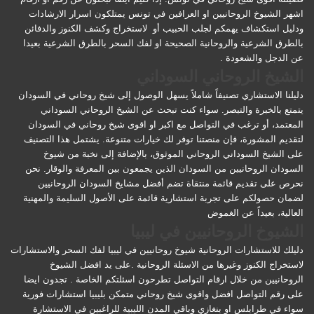
اشهر الشيوخ الروحانيين او العرافين في تونس يمتلكون اسرار الارشادات
ودليل استكشاف يهمكم لجلب الحبيب أو لاستخراج وكشف الكنوز والدفائن
بالطرق الشرعية والروحانية الصحيحة او لفك السحر بالطرق الشرعية بعيدا
عن الدجل والشعودة .
الشيخ الروحاني السوداني
دليلنا الاستشاري تصنيفاً شاملاً يسهل الوصول إلى شيخ روحاني في السودان
يتمتع بالخبرة والتبصر. سواء كنت تبحث عن الشيخ الروحاني السوداني
المعتمد، أو ترغب في التواصل مع اكبر او اقوى شيخ روحاني في السودان
لتقديم المشورة، فإن منصتنا توفر لك خيارات متنوعة. يشتمل هذا التصنيف
على الشيخ السوداني الروحاني الموثوق، بالإضافة إلى نخبة من شيوخ
السودان الروحانيين من السودان الذين يجمعون بين المعرفة والوقار. نحن
نحرص على تقديم قائمة منتقاة تضم أفضل مشايخ السودان الروحانيين
لضمان حصولكم على تجربة استشارية قائمة على الأصول السليمة والمهنية
العالية، بعيداً عن الغموض
الشيوخ الروحانيين في ليبيا
دليلك للاستشارات الروحانية شيوخ روحانيين في ليبيا لفك السحر والاستشارات
لاستخراج الكنوز وغيرها من الاسئلة الروحانية .على يد افضل الشيوخ
الروحانيين من خلال ارقام التواصل تطرحون اسئلتكم الخاصة . تجدون ايضا
على رقم التواصل افضل واقوى شيخ روحاني متمكن بليبيا استشارات فورية
سواء في طرابلس او بنغازي وباقي المدن الليبية للراغبين في الاستشارة