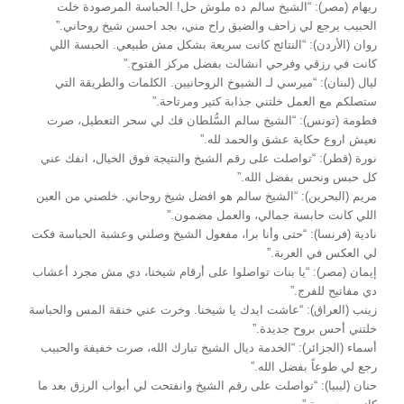
ريهام (مصر): “الشيخ سالم ده ملوش حل! الحباسة المرصودة خلت
الحبيب يرجع لي زاحف والضيق راح مني، بجد احسن شيخ روحاني.”
روان (الأردن): “النتائج كانت سريعة بشكل مش طبيعي. الحبسة اللي
كانت في رزقي وفرحي انشالت بفضل مركز الفتوح.”
ليال (لبنان): “ميرسي لـ الشيوخ الروحانيين. الكلمات والطريقة التي
ستصلكم مع العمل خلتني جذابة كتير ومرتاحة.”
فطومة (تونس): “الشيخ سالم السُّلطان فك لي سحر التعطيل، صرت
نعيش اروع حكاية عشق والحمد لله.”
نورة (قطر): “تواصلت على رقم الشيخ والنتيجة فوق الخيال، انفك عني
كل حبس ونحس بفضل الله.”
مريم (البحرين): “الشيخ سالم هو افضل شيخ روحاني. خلصني من العين
اللي كانت حابسة جمالي، والعمل مضمون.”
نادية (فرنسا): “حتى وأنا برا، مفعول الشيخ وصلني وعشبة الحباسة فكت
لي العكس في الغربة.”
إيمان (مصر): “يا بنات تواصلوا على أرقام شيخنا، دي مش مجرد أعشاب
دي مفاتيح للفرج.”
زينب (العراق): “عاشت ايدك يا شيخنا. وخرت عني خنقة المس والحباسة
خلتني أحس بروح جديدة.”
أسماء (الجزائر): “الخدمة ديال الشيخ تبارك الله، صرت خفيفة والحبيب
رجع لي طوعاً بفضل الله.”
حنان (ليبيا): “تواصلت على رقم الشيخ وانفتحت لي أبواب الرزق بعد ما