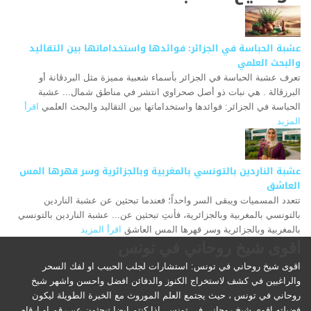
عشبة الحباسة في الجزائر: فوائدها واستخداماتها بين التقاليد
والبحث العلمي
تعرف عشبة الحباسة في الجزائر بأسماء شعبية مميزة مثل البردڤانة أو
البرزڤالة . هي نبات ذو أصل صحراوي انتشر في مناطق شمال... عشبة
الحباسة في الجزائر: فوائدها واستخداماتها بين التقاليد والبحث العلمي
اقرأ
المزيد
عشبة الناردين بالتونسي بالمغربية وبالجزائرية وسر قهرها المس
العاشق
تتعدد المسميات ويبقى السر واحداً؛ فعندما تبحثين عن عشبة الناردين
بالتونسي بالمغربية وبالجزائرية، فأنتِ تبحثين عن... عشبة الناردين بالتونسي
بالمغربية وبالجزائرية وسر قهرها المس العاشق
اقرأ المزيد
اقوى شيخ روحاني في تونس
اقوى شيخ روحاني في تونس: استشارات لجلب الحبيب او لفك السحر
والراغبين في كشف لاستخراج الكنوز والدفائن افضل واحسن واشهر شيخ
روحاني في تونس ، حيث يجتمع العلم الموروث مع الخبرة الطويلة ليكون
فضيلته اقوى شيخ روحاني في تونس. إذا كنتِم ايضا تبحثون عن رقم او ارقام