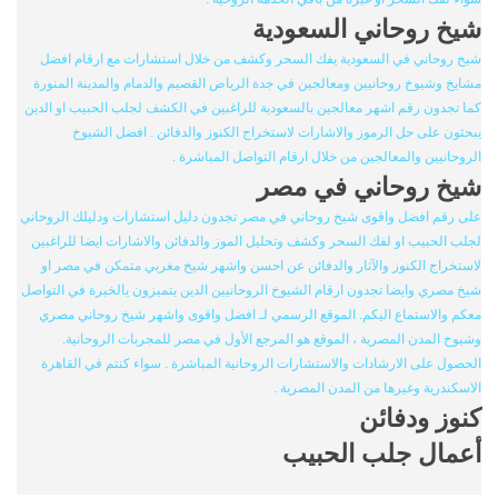
شيخ روحاني السعودية
شيخ روحاني في السعودية يفك السحر وكشف من خلال استشارات مع ارقام افضل
مشايخ وشيوخ روحانيين ومعالجين في جدة الرياض القصيم والدمام والمدينة المنورة
كما تجدون رقم اشهر معالجين بالسعودية للراغبين في الكشف لجلب الحبيب او الدين
يبحثون على حل الرموز والاشارات لاستخراج الكنوز والدفائن . افضل الشيوخ
الروحانيين والمعالجين من خلال ارقام التواصل المباشرة .
شيخ روحاني في مصر
على رقم افضل واقوى شيخ روحاني في مصر تجدون دليل استشارات ودليلك الروحاني
لجلب الحبيب او لفك السحر وكشف وتحليل الموز والدفائن والاشارات ايضا للراغبين
لاستخراج الكنوز والآثار والدفائن عن احسن واشهر شيخ مغربي متمكن في مصر او
شيخ مصري وايضا تجدون ارقام الشيوخ الروحانيين الدين يتميزون يالخبرة في التواصل
معكم والاستماع اليكم. الموقع الرسمي لـ افضل واقوى واشهر شيخ روحاني مصري
وشيوخ المدن المصرية ، الموقع هو المرجع الأول في مصر للمجربات الروحانية.
الحصول على الارشادات والاستشارات الروحانية المباشرة . سواء كنتم في القاهرة
الاسكندرية وغيرها من المدن المصرية .
كنوز ودفائن
أعمال جلب الحبيب