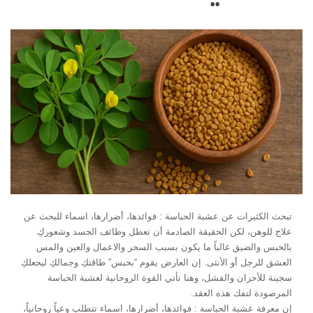
تبحث الكثيرات عن عشبة الحباسة : فوائدها، أضرارها، اسماء للبحث عن
علاج للوهن، لكن الحقيقة الصادمة أن تعطل وظائف الجسد وشعوركِ
بالحبس والضيق غالباً ما يكون بسبب السحر والاعمال والعين والمس
العشق للرجل أو الأنثى. إن العارض يقوم “بحبس” طاقتكِ وجمالكِ ليجعلكِ
سجينة للأحزان والفشل، وهنا تأتي القوة الروحانية لعشبة الحباسة
المرصودة لتفك هذه العقد.
إن معرفة عشبة الحباسة : فوائدها، أضرارها، اسماء تتطلب وعياً روحانياً،