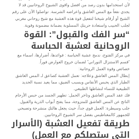
لأن استخدامها بدون رصد من افضل واقوى الشيوخ الروحانيين قد لا
يجدي نفعاً مع المس العاشق واعراضه الشرسة. تواصلوا الآن على رقم
الشيخ أو أرقام شيخنا لتفعيل قوة هذه العشبة مع شيخ روحاني مغربي
لجلب الحبيب واستعادة حريتكِ المسلوبة بضمانة مضمونة وقوية.
“سر الفك والقبول”: القوة
الروحانية لعشبة الحباسة
في مركز الفتوح، ندمج عشبة الحباسة : فوائدها، أضرارها، اسماء مع
“قسم الاستنزال النوراني” لضمان خروج العوارض فوراً.
خصائص وقوة العمل الروحانية:
إبطال المس العاشق وعلاجه: تعمل العشبة كصاعق لـ المس العاشق
الطيار الذي يحبس الأنفاس ويسبب الضيق، مما يعيد نسبة الحديد
الطبيعية للنساء لنشاطها الطبيعي.
فك عقد المس العاشق وتاخر الحمل: تطهير الجسد من حبس الأرحام
الناتج عن المس العاشق للمتزوجة، مما يفتح أبواب الذرية والقبول.
جلب وسيطرة: العمل قوي جداً، حيث يجعل هالتكِ منشرحة وتصبحي
للجمهور كالمغناطيس بفضل سر الشيوخ الروحانيين.
طريقة تفعيل العشبة (الأسرار
التي ستصلكم مع العمل)