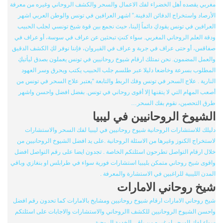
مغربي يقصده أهل الخضراء لفك الاعمال والسحر والكشف الروحاني وغيره من معرفة
الأرصاد واستخراج الدفائن الدفينة.” اشهر العرافين في تونس والوطن العربي اشهر
العرافين في تونس يقودكِ دائماً إلينا، حيث نجمع بين قوة شيخ تونسي لجلب الحبيب
ودقة العلم الروحاني المغربي. سواء كنتِ تبحثين عن عراف في سوسة، أو عراف في
صفاقس، أو حتى عراف في جربة و عراف في القيروان، فإننا نوفر لكِ الكشف الدقيق
والعمل المضمون. نحن نمتلك ارقام شيوخ روحانيين في تونس يعملون بصدق ليأتيكِ
المطلوب بسرعة وخاضعا دليلا عبر طلسم جلب الحبيب يكتب ويحرق وسر العهود
النارية . علاج السحر في تونس وفك الربط والتابعة “يعتبر علاج السحر في تونس من
أصعب المهام التي لا يتقنها إلا أقوى روحاني في تونس. بفضل افضل واحسن واشهر
طرق التحصين، نقوم بفك السحر…
الشيوخ الروحانيين في ليبيا
دليلك للاستشارات الروحانية شيوخ روحانيين في ليبيا لفك السحر والاستشارات
لاستخراج الكنوز وغيرها من الاسئلة الروحانية .على يد افضل الشيوخ الروحانيين من
خلال ارقام التواصل تطرحون اسئلتكم الخاصة . تجدون ايضا على رقم التواصل افضل
واقوى شيخ روحاني متمكن بليبيا استشارات فورية سواء في طرابلس او بنغازي وباقي
المدن الليبية للراغبين في الاستشارة والمعرفة .
شيخ روحاني الامارات
شيخ روحاني الامارات ارقام شيوخ روحانيين ومشايخ بالامارات كما تحدون رقم افضل
واحسن الشيوخ الروحانيين للكشف االروحاني والاستشارات والاجابات على اسئلتكم
سواء لفك السحر او غيره من باقي الخدمة الروحية .