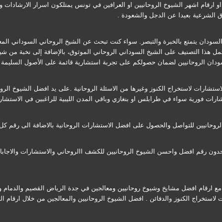
او ارقام اشهر الشيوخ الروحانيين او العرافين في تونس يمتلكون اسرار الارشادا
ق الشرعية بعيدا عن الدجل والشعودة .
 السودان يتمتع بالخبرة والتبصر. سواء كنت تبحث عن الشيخ الروحاني السوداني الم
مل هذا التصنيف على الشيخ السوداني الروحاني الموثوق، بالإضافة إلى نخبة من شي
ان الروحانيين لضمان حصولكم على تجربة استشارية قائمة على الأصول السليمة وال
لاستشارات لاستخراج الكنوز وغيرها من الاسئلة الروحانية .على يد افضل الشيوخ الر
رات فورية سواء في طرابلس او بنغازي وباقي المدن الليبية للراغبين في الاستشارة
روحانيين للتواصل والحصول على افضل الاستشارات الروحانية بالاضافة الى رقم كل 
تحدون رقم افضل واحسن الشيوخ الروحانيين للكشف االروحاني والاستشارات والاجاب
رقام افضل مشايخ وشيوخ روحانيين ومعالجين في جدة الرياض القصيم والدمام والم
استخراج الكنوز والدفائن . افضل الشيوخ الروحانيين والمعالجين من خلال ارقام ال