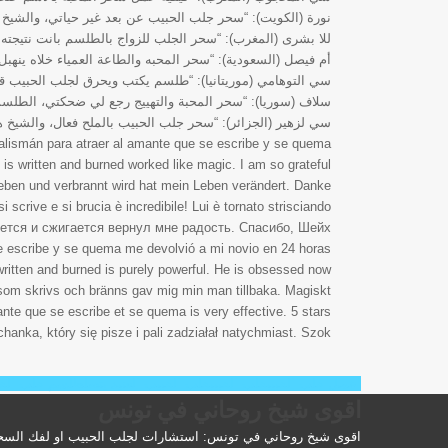
نورة (الكويت): “سحر جلب الحبيب عن بعد غير حياتي، والشيخ 
للا بشرى (المغرب): “سحر الجلب للزواج بالطلسم بانت نتيجته ف
أم فيصل (السعودية): “سحر المحبه والطاعة العمياء خلاه ينهبل
سي التوهامي (موريتانيا): “طلسم يكتب ويحرق لجلب الحبيب قا
سلاف (سوريا): “سحر المحبة والتهييج رجع لي ضحكتي، الطلسم
سي لزهير (الجزائر): “سحر جلب الحبيب بالملح فعال، والشيخ 
ie (France): “C’est fabuleux! Le Talismán para atraer al amante que se escribe y se quema
is written and burned worked like magic. I am so grateful!”
ben und verbrannt wird hat mein Leben verändert. Danke!”
i scrive e si brucia è incredibile! Lui è tornato strisciando.”
ется и сжигается вернул мне радость. Спасибо, Шейх!”
e escribe y se quema me devolvió a mi novio en 24 horas!”
written and burned is purely powerful. He is obsessed now.”
 som skrivs och bränns gav mig min man tillbaka. Magiskt!”
te que se escribe et se quema is very effective. 5 stars!”
anka, który się pisze i pali zadziałał natychmiast. Szok!”
اعمال جلب الحبيب
جلب الحبيب
جلب الحبيب العنيد يتصل
طلسم جلب الحب
اقوى شيخ روحاني في تونس
اقوى شيخ روحاني في تونس: استشارات لجلب الحبيب او لفك السحر 