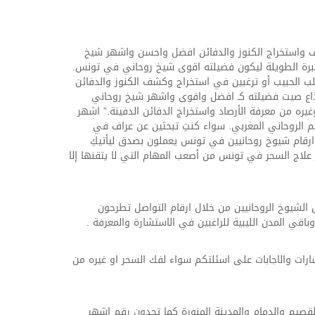
 واستخراج الكنوز والدفائن افضل واحسن واشهر شيخ
برة الطويلة ليكون فضيلته اقوى شيخ روحاني في تونس.
جلب الحبيب أو ترغبين في استخراج وكشف الكنوز والدفائن
قد ذاع صيت فضيلته كـ افضل واقوى واشهر شيخ روحاني
ره من معرفة الأرصاد واستخراج الدفائن الدفينة.” اشهر
م الروحاني المغربي. سواء كنتِ تبحثين عن عراف في
رقام شيوخ روحانيين في تونس يعملون بصدق ليأتيكِ
 علاج السحر في تونس من أصعب المهام التي لا يتقنها إلا
ل الشيوخ الروحانيين من خلال ارقام التواصل تطرحون
قي المدن الليبية للراغبين في الاستشارة والمعرفة .
ارات والاجابات على اسئلتكم سواء لفك السحر او غيره من
يم والدمام والمدينة المنورة كما تجدون رقم اشهر