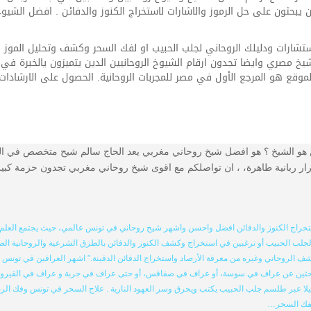
يبحثون على حل الرموز والاشارات لاستخراج الكنوز والدفائن . افضل الشيوخ ا
ت ودليلك الروحاني لجلب الحبيب او لفك السحر وكشف وتحليل الموز والدفائ
صري وايضا تجدون ارقام الشيوخ الروحانيين الدين يتميزون يالخبرة في ا
ع هو المرجع الأول في مصر للمجربات الروحانية. الحصول على الارشادات و
ع الرسمي للشيخ الروحاني سالم 002126688970000 من هو الشيخ ؟ هو افضل شيخ روحاني مغربي يعد الحاج سا
ربانية طاهرة، ، ان تواصلكم مع اقوى شيخ روحاني مغربي تجدون حزمة كبيرة م
اج الكنوز والدفائن افضل واحسن واشهر شيخ روحاني في تونس عالمي، حيث يجتمع العلم ال
لجلب الحبيب أو ترغبين في استخراج وكشف الكنوز والدفائن بالطرق الشرعية والروحانية الصحي
لروحاني وغيره من معرفة الأرصاد واستخراج الدفائن الدفينة.” اشهر العرافين في تونس والو
بحثين عن عراف في سوسة، أو عراف في صفاقس، أو حتى عراف في جربة و عراف في القيروان، 
 عبر طلسم جلب الحبيب يكتب ويحرق وسر العهود النارية . علاج السحر في تونس وفك الربط وا
بفك السحر…