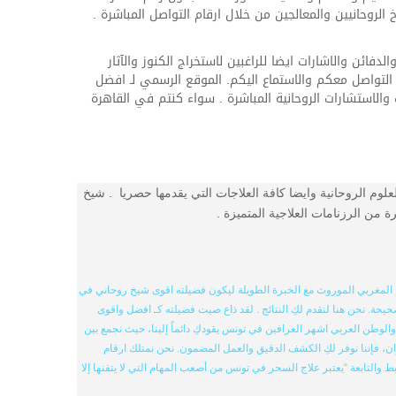
لروحانيين والمعالجين من خلال ارقام التواصل المباشرة .
ن والاشارات ايضا للراغبين لاستخراج الكنوز والآثار
لتواصل معكم والاستماع اليكم. الموقع الرسمي لـ افضل
الاستشارات الروحانية المباشرة . سواء كنتم في القاهرة
لم شيح متخصص في العلوم الروحانية وايضا كافة العلاجات التي يقدمها حصريا . شيخ
ن الرزنامات العلاجية المتميزة .
مغربي الموروث مع الخبرة الطويلة ليكون فضيلته اقوى شيخ روحاني في
حة. نحن هنا لنقدم لكِ النتائج . لقد ذاع صيت فضيلته كـ افضل واقوى
طن العربي اشهر العرافين في تونس يقودكِ دائماً إلينا، حيث نجمع بين
فإننا نوفر لكِ الكشف الدقيق والعمل المضمون. نحن نمتلك ارقام
لتابعة “يعتبر علاج السحر في تونس من أصعب المهام التي لا يتقنها إلا