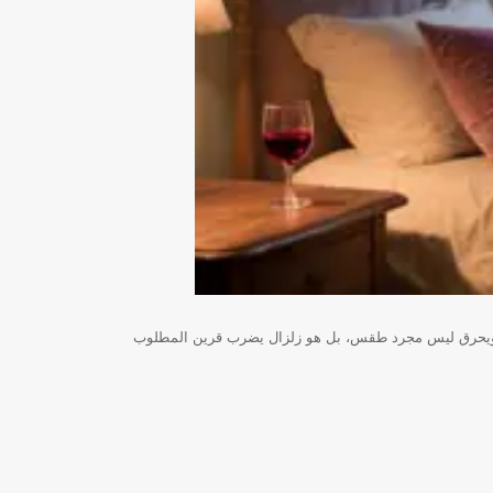
تب ويحرق ليس مجرد طقس، بل هو زلزال يضرب قرين المطلوب