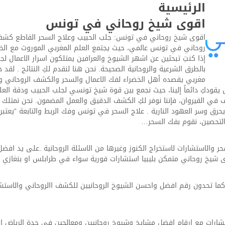
الرئيسية
اقوى شيخ روحاني في تونس
اقوى شيخ روحاني في تونس: جلب الحبيب وعلاج السحر القاطع كشف
روحاني في تونس عالمي، حيث يجتمع العلم المغربي الموروث مع الخ
إذا كنتِ تبحثين عن اشهر الشيوخ والعرافين يمتلكون اسرار الاعمال ل
بالطرق الشرعية والروحانية الصحيحة. نحن هنا لنقدم لكِ النتائج . ل
مغربي يقصده أهل الخضراء لفك الاعمال والسحر والكشف الروحاني وغي
ودكِ دائماً إلينا، حيث نجمع بين قوة شيخ تونسي لجلب الحبيب ودقة العل
 القيروان، فإننا نوفر لكِ الكشف الدقيق والعمل المضمون. نحن نمتلك ا
رق وسر العهود النارية . علاج السحر في تونس وفك الربط والتابعة “يعتبر
تحصين، نقوم بفك السحر…
حر والاستشارات لاستخراج الكنوز وغيرها من الاسئلة الروحانية .على يد افض
شيخ روحاني متمكن بليبيا استشارات فورية سواء في طرابلس او بنغازي وبا
ت كما تحدون رقم افضل واحسن الشيوخ الروحانيين للكشف االروحاني والاستش
ات مع ارقام افضل مشايخ وشيوخ روحانيين ومعالجين في جدة الرياض القص