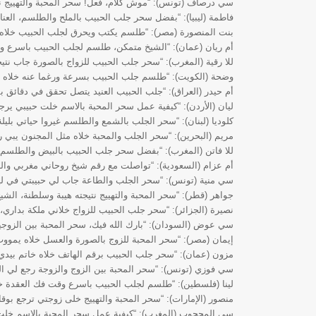
سي درصاف (تونس): “موش كلام، فعل! سحر المحبة والتهييج ن
فاطمة (ليبيا): “بفضل سحر جلب الحبيب بالملح والطلسم، العنا
بنت المنصورة (مصر): “طلسم يكتب ويحرق لجلب الحبيب خلاه خ
أم ريان (عمان): “الشيخ متمكن، طلسم لجلب الحبيب باسرع وق
للا رقية (المغرب): “سحر جلب الحبيب للزواج بالصورة جاب نتيجة
وضحة (الكويت): “طلسم جلب الحبيب بسرعة ورغما عنه خلاه ي
أم حيدر (العراق): “جلب الحبيب العنيد يتصل تحقق في دقائق 
ليان (الأردن): “كيفية عمل سحر المحبة بالاسم خلت حبيبي يرج
كلوديا (لبنان): “سحر الجلب بالشمع والطلسم غيروا حياتي بليلة
مريم (البحرين): “سحر الجلب والمحبة خلاه مثل المجنون يبي 
للا فاتن (المغرب): “بفضل سحر جلب الحبيب بالبيض والطلسم، 
أم عزام (السعودية): “تواصلت مع رقم شيخ روحاني مغربي وال
سي منية (تونس): “سحر الجلب والطاعة جاب لي حبيبتي في ليل
جواهر (قطر): “سحر المحبة والتهييج نتيجته هيبة وسلطنة، الشي
نصيرة (الجزائر): “سحر جلب الحبيب للزواج خلاني ملكة بداري، 
سي عوض (السودان): “بارك الله فيك، سحر المحبة بين الزوجي
إيمان (مصر): “سحر المحبة للزوج بالصورة والعسل خلاه يمووت ف
مزون (عمان): “سحر جلب الحبيب برقم الهاتف خلاه خاتم بيدي،
سي فوزي (تونس): “سحر المحبة بين الزوج والزوجة رجع لي ال
لينا (فلسطين): “طلسم لجلب الحبيب باسرع وقت فك العقدة خل
منصور (الإمارات): “سحر المحبة والتهييج خلى زوجتي ترجع بوقار
سي المحجوب (المغرب): “كيفية عمل سحر المحبة بالاسم خلت ا