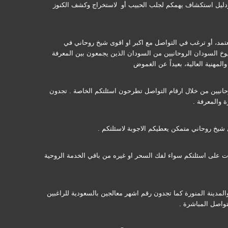
ت ودليل استكشاف يهمكم لجلب الحبيب أو لاستخراج وكشف الكنوز
عتمد، أو ترغب في التواصل مع اكبر او اقوى شيخ روحاني في
وخ السودان الروحانيين من السودان الذين يجمعون بين المعرفة
مهنية العالية، بعيداً عن الغموض
وحانيين من خلال ارقام التواصل تطرحون اسئلتكم الخاصة . تجدون
 والمعرفة .
شيخ روحاني متمكن يعطيكم الاجوبة لاسئلتكم .
ات على اسئلتكم سواء لفك السحر او غيره من باقي الخدمة الروحية
دينة المنورة كما تجدون رقم اشهر معالجين بالسعودية للراغبين
تواصل المباشرة .