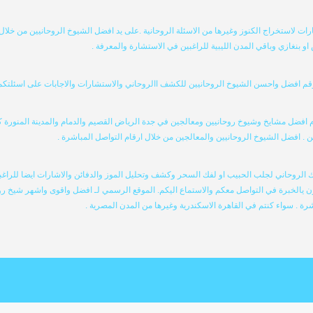
ات لاستخراج الكنوز وغيرها من الاسئلة الروحانية .على يد افضل الشيوخ الروحانيين من خلا
بنغازي وباقي المدن الليبية للراغبين في الاستشارة والمعرفة .
رقم افضل واحسن الشيوخ الروحانيين للكشف االروحاني والاستشارات والاجابات على اسئلتكم 
فضل مشايخ وشيوخ روحانيين ومعالجين في جدة الرياض القصيم والدمام والمدينة المنورة 
ن . افضل الشيوخ الروحانيين والمعالجين من خلال ارقام التواصل المباشرة .
روحاني لجلب الحبيب او لفك السحر وكشف وتحليل الموز والدفائن والاشارات ايضا للراغبي
ن يالخبرة في التواصل معكم والاستماع اليكم. الموقع الرسمي لـ افضل واقوى واشهر شيخ ر
رة . سواء كنتم في القاهرة الاسكندرية وغيرها من المدن المصرية .