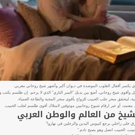
 يكسر أقفال القلوب الموصدة في ديوان أكبر وأشهر شيخ روحاني مغربي.
 وأقوى شيخ روحاني، أضع بين يديكِ “السر الناري” الذي لا يرحم. إن طلسم يك
لناهية، ليتحقق سحر جلب الحبيب للزواج بأقوى سحر المحبة والطاعة العمياء.
معتمد، أو عبر ارقام شيوخ روحانيين موثوقين لامتلاك أقوى طلسم لجلب الحبيب.
شيخ من العالم والوطن العربي
رق خلى راجلي يرجع كيبوس اليدين والرجلين في نهارو!”
بيب، الحبيب اتصل وهو يصيح نادم.”