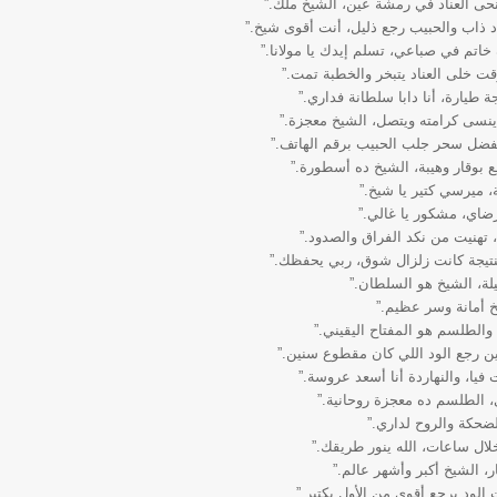
حى العناد في رمشة عين، الشيخ ملك.”
د ذاب والحبيب رجع ذليل، أنت أقوى شيخ.”
اتم في صباعي، تسلم إيدك يا مولانا.”
ت خلى العناد يتبخر والخطبة تمت.”
 طيارة، أنا دابا سلطانة فداري.”
نسى كرامته ويتصل، الشيخ معجزة.”
بفضل سحر جلب الحبيب برقم الهاتف.”
ع بوقار وهيبة، الشيخ ده أسطورة.”
، ميرسي كتير يا شيخ.”
رضاي، مشكور يا غالي.”
تهنيت من نكد الفراق والصدود.”
نتيجة كانت زلزال شوق، ربي يحفظك.”
ة، الشيخ هو السلطان.”
خ أمانة وسر عظيم.”
والطلسم هو المفتاح اليقيني.”
ن رجع الود اللي كان مقطوع سنين.”
يا، والنهاردة أنا أسعد عروسة.”
 الطلسم ده معجزة روحانية.”
ضحكة والروح لداري.”
ال ساعات، الله ينور طريقك.”
، الشيخ أكبر وأشهر عالم.”
لود يرجع أقوى من الأول بكتير.”