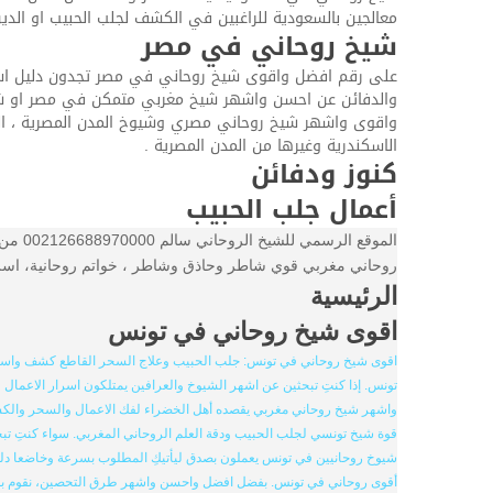
معالجين بالسعودية للراغبين في الكشف لجلب الحبيب او الدين 
شيخ روحاني في مصر
على رقم افضل واقوى شيخ روحاني في مصر تجدون دليل استشارا
والدفائن عن احسن واشهر شيخ مغربي متمكن في مصر او شيخ م
واقوى واشهر شيخ روحاني مصري وشيوخ المدن المصرية ، الموق
الاسكندرية وغيرها من المدن المصرية .
كنوز ودفائن
أعمال جلب الحبيب
الموق
روحاني مغربي قوي شاطر وحاذق وشاطر ، خواتم روحانية، اسرار 
الرئيسية
اقوى شيخ روحاني في تونس
اقوى شيخ روحاني في تونس: جلب الحبيب وعلاج السحر القاطع كشف واستخر
تونس. إذا كنتِ تبحثين عن اشهر الشيوخ والعرافين يمتلكون اسرار الاعمال 
واشهر شيخ روحاني مغربي يقصده أهل الخضراء لفك الاعمال والسحر والكشف ا
قوة شيخ تونسي لجلب الحبيب ودقة العلم الروحاني المغربي. سواء كنتِ ت
شيوخ روحانيين في تونس يعملون بصدق ليأتيكِ المطلوب بسرعة وخاضعا دليلا
أقوى روحاني في تونس. بفضل افضل واحسن واشهر طرق التحصين، نقوم 