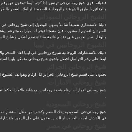
فضيلته اقوى شيخ روحاني في تونس. إذا كنتِم ايضا تبحثون عن رقم 
والدفائن بالطرق الشرعية والروحانية الصحيحة او لفك السحر بالطر
الشيخ الروحاني السوداني
دليلنا الاستشاري تصنيفاً شاملاً يسهل الوصول إلى شيخ روحاني في
السودان لتقديم المشورة، فإن منصتنا توفر لك خيارات متنوعة. يشت
والوقار. نحن نحرص على تقديم قائمة منتقاة تضم أفضل مشايخ السود
الشيوخ الروحانيين في ليبيا
دليلك للاستشارات الروحانية شيوخ روحانيين في ليبيا لفك السحر وا
ايضا على رقم التواصل افضل واقوى شيخ روحاني متمكن بليبيا استشا
شيخ الروحاني الجزائر
تجدون على قسم شيخ الروحاني الجزائر كل ارقام وهواتف الشيوخ ال
شيخ روحاني الامارات
شيخ روحاني الامارات ارقام شيوخ روحانيين ومشايخ بالامارات كما 
.
شيخ روحاني السعودية
شيخ روحاني في السعودية يفك السحر وكشف من خلال استشارات مع ا
في الكشف لجلب الحبيب او الدين يبحثون على حل الرموز والاشارات ل
شيخ روحاني في مصر