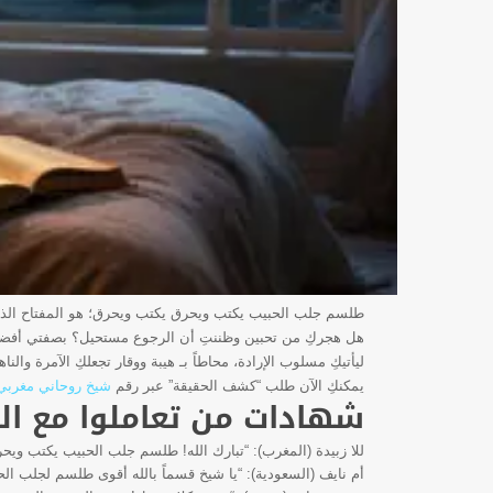
طلسم جلب الحبيب يكتب ويحرق يكتب ويحرق؛ هو المفتاح الذي
هل هجركِ من تحبين وظننتِ أن الرجوع مستحيل؟ بصفتي أفضل
ليأتيكِ مسلوب الإرادة، محاطاً بـ هيبة ووقار تجعلكِ الآمرة وا
يمكنكِ الآن طلب “كشف الحقيقة” عبر رقم
شيخ روحاني مغربي
شهادات من تعاملوا مع ال
للا زبيدة (المغرب): “تبارك الله! طلسم جلب الحبيب يكتب ويح
أم نايف (السعودية): “يا شيخ قسماً بالله أقوى طلسم لجلب الح