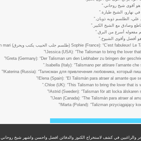
هو أقوى شيخ روحاني.”
ي نهارو، الشيخ طيارة.”
 علي، الطلسم ذوبه ذوبان.”
طع وصادق مع الشيخ الكبير.”
 مفعوله أسرع من البرق.”
هو أفضل وأقوى الشيوخ.”
Soph (طلسم جلب الحبيب يكتب ويحرق) a fait revenir mon mari.”
Jessica (USA): “The Talisman to bring the lover that 
Greta (Germany): “Der Talisman um den Liebhaber zu bringen der geschrie
Isabella (Italy): “Talismano per attirare l’amante che s
Katerina (Russia): “Талисман для привлечения любовника, который пиш
Elena (Spain): “El Talismán para atraer al amante que s
Chloe (UK): “This Talisman to bring the lover that is 
Astrid (Sweden): “Talisman för att locka älskaren
Jean (Canada): “The Talismán para atraer al aman
Marta (Poland): “Talizman przyciągający koch
يب
طلسم جلب الحبيب العنيد
طلسم جلب الحبيب يكتب
والراغبين في كشف لاستخراج الكنوز والدفائن افضل واحسن واشهر شيخ روحاني في