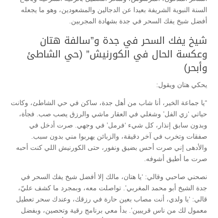
السنة النبوية الشريفة بعيدا عن الدجالين والمشعودين، وهو ما يجعله
أفضل شيخ يفك السحر في جدة بشهادة المجربين.
شيخ يفك السحر في جدة و”سالفة هتان
وعكسة الحال في الكورنيش” (حي الشاطئ
وأبحر)
يحكي هتان ويقول:
“يا جماعة الخير، أنا شاب من أهل جدة، ساكن في حي الشاطئ، وكانت
حياتي ‘زي الفل’ وشغلي في العقار ماشي والرزق يصب صب. فجأة،
وبدون سابق إنذار، كل شيء ‘فرمل’ في وجهي. صرت أدخل في
صفقات وتخرب في آخر دقيقة، والزبائن يهربوا مني بدون سبب.
والأدهى إني صرت أحس بضيق ونفور، حتى الكورنيش اللي كنت أحبه
صرت ما أطيق أشوفه.
نصحني صاحبي وقالي: ‘يا هتان، مالك إلا أفضل شيخ يفك السحر في
جدة الشيخ أبو محمد المغربي’. تواصلت معه، وبمجرد ما كشف عليّ،
قالي: ‘يا ولدي، أنت مصاب بعين حارة في رزقك، وعندك سحر تعطيل
معمول لك من ناس قريبين’. بدأ معي برنامج رقية وتحصين، وبفضل