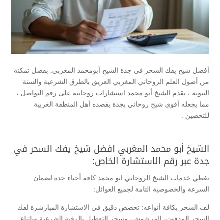
أفضل شيخ يفك السحر في جدة الشيخ أبومحمد المغربي. بفضل تمكنه
من أصول العلم الروحاني المغربي العريق بالطرق الشرعية والسنة
النبوية.، يقدم الشيخ أبو محمد استشارات روحانية على رقم التواصل ،
مما يجعله أقوى شيخ روحاني بجدة يقصده أهل المنطقة الغربية
للتحصين .
الشيخ أبو محمد المغربي افضل شيخ يفك السحر في
جدة عبر رقم الاستشارة الخاص:
تغطي خدمات الشيخ الروحاني ابو محمد كافة أحياء جدة لضمان
السرعة والخصوصية التامة لجميع العوائل:
لف السحر بكافة أنواعه: تخصص دقيق في الاستشارة المبارشرة لفك
السحر المدفون، المرشوش، وسحر التعطيل بالرقية الشرعية وباتباع