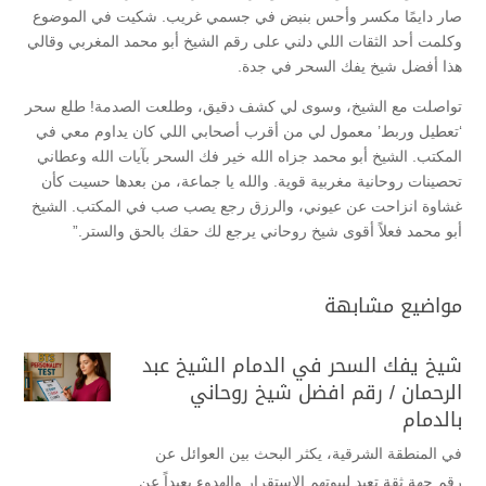
صار دايمًا مكسر وأحس بنبض في جسمي غريب. شكيت في الموضوع
وكلمت أحد الثقات اللي دلني على رقم الشيخ أبو محمد المغربي وقالي
هذا أفضل شيخ يفك السحر في جدة.
تواصلت مع الشيخ، وسوى لي كشف دقيق، وطلعت الصدمة! طلع سحر
‘تعطيل وربط’ معمول لي من أقرب أصحابي اللي كان يداوم معي في
المكتب. الشيخ أبو محمد جزاه الله خير فك السحر بآيات الله وعطاني
تحصينات روحانية مغربية قوية. والله يا جماعة، من بعدها حسيت كأن
غشاوة انزاحت عن عيوني، والرزق رجع يصب صب في المكتب. الشيخ
أبو محمد فعلاً أقوى شيخ روحاني يرجع لك حقك بالحق والستر.”
مواضيع مشابهة
شيخ يفك السحر في الدمام الشيخ عبد
الرحمان / رقم افضل شيخ روحاني
بالدمام
في المنطقة الشرقية، يكثر البحث بين العوائل عن
رقم جهة ثقة تعيد لبيوتهم الاستقرار والهدوء بعيداً عن