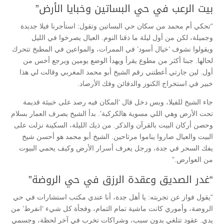
بيت الرعب في حي البساتين وخبايا الأرض”
“تحكي أم محمد من سكان حي البساتين وتقول: استأجرنا فيلا جديدة
وجميلة، لكن من أول ليلة ما ذقنا النوم. العيال يصرخوا في الليل
ويقولوا نشوف ‘خيال أسود’ في الممرات، والمواعين في المطبخ تتحرك
لحالها. جبنا أكثر من مطوع يقرأ ويهدأ الوضع يومين ويرجع أخس من
أول. لين جارتي أعطتني رقم الشيخ أبو محمد المغربي وقالت لي هذا
خبير في استخراج الكنوز والدفائن وفك الأرصاد.
جاء الشيخ للفيلا، وبس دخل قال ‘المكان فيه رصد على خبيئة قديمة
تحت الأرض وهي اللي مسوية هالكركبة’. بدأ الشيخ يصرف العمار بسلام
وحصن أركان البيت بالقرآن والذكر. من ذيك الليلة، السكينة نزلت على
البيت والعيال صاروا يناموا مرتاحين. الشيخ أبو محمد هو أحسن شيخ
يفك السحر في جدة، ورجل يعرف أسرار الأرض وكيف يحمي البيوت
من العوارض.”
“غدر الصديق وعقدة الرزق في حي الروضة”
“يقول فواز عن تجربته: يا أهل جدة، أنا عندي مكتب استشارات في حي
الروضة، وأموري كانت ماشية تمام التمام، وفجأة كل شيء ‘انفرط’ من
يدي. عقود تتلغي بدون سبب، وشراكات تخرب في آخر لحظة، وجسمي