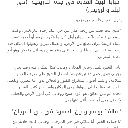
“خبايا البيت القديم في جدة التاريخية” (حي
البلد والرويس)
يقول العم بوجاسم عن تجربته:
“عندي بيت قديم من ريحة أهلي في حي البلد (جدة التاريخية)، وكنت
أسمع إن فيه ‘خبايا’ من زمان أول. كل ما فكرت أرمم أو أحفر، تصير
أشياء غريبة؛ نيران تطلع من الأرض، والعمال يهربوا ويقولوا ‘المكان فيه
رصد’. ضاقت بي الدنيا لين دليت على رقم شيخ روحاني متمكن وهو أبو
محمد المغربي.
جاني الشيخ للبلد، وعاين المكان، وقالي: ‘هذا المكان فيه رصد بحري
وجبلي قوي يحمي دفائن قديمة’. اشتغل الشيخ على صرف العمار
بسلامة، وعلمنا أصول استخراج الكنوز والدفائن بدون ما نتضرر. وبفضل
الله والتحصينات اللي سواها، هدي المكان ولقينا خير كثير. الشيخ أبو
محمد مو بس معالج، هو أقوى شيخ روحاني في أمور الأرض والخبايا،
وكلمتي هذي أمانة يسألني عنها ربي.”
“سالفة بوعمر وعين الحسود في حي المرجان”
“يا جماعة الخير، أنا ساكن في حي المرجان، وحياتي كانت هادية لين
صابتني ‘عين’ ما صلت على النبي. انقلب حالي، صرت ما أطيق بيتي،