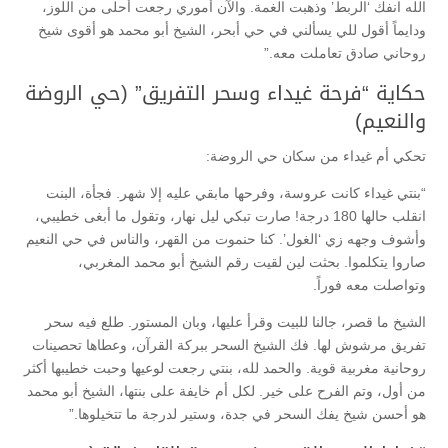
الله انفك ‘الربط’ وذهبت الغمة. والآن أموري رجعت أحلى من اللوز،
ودايماً أقول للي يسألني في حي أبحر، الشيخ أبو محمد هو أقوى شيخ
روحاني صادق تعاملت معه.”
حكاية “فرحة غيداء وسحر التفريق” (حي الروضة
والنعيم)
تحكي أم غيداء من سكان حي الروضة:
“بنتي غيداء كانت عروسة، وفرحها مابقي عليه إلا شهر. فجأة، البنت
انقلب حالها 180 درجة! صارت تبكي ليل نهار، وتقول ما أبغى خطيبي،
وأشوف وجهه زي ‘الغول’. كنا حنموت من القهر، والناس في حي النعيم
صاروا يتكلموا. بحثت لين لقيت رقم الشيخ أبو محمد المغربي،
وتواصلت معه فوراً.
الشيخ ما قصر، جالنا للبيت وقرأ عليها، وبان المستور. طلع فيه سحر
تفريق مرشوش لها. فك الشيخ السحر ببركة القرآن، وعطاها تحصينات
روحانية مغربية قوية. والحمد لله، بنتي رجعت لوعيها وحبت خطيبها أكثر
من أول، وتم الفرح على خير. لكل أم خايفة على بنتها، الشيخ أبو محمد
هو أحسن شيخ يفك السحر في جدة، وستير لدرجة ما تتخيلوها.”