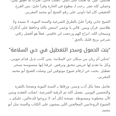
وعملي كله تعثر. رحت لـ مطوع في الحارة وقرأ عليّ، بس الفرج
الحقيقي كان لما دلوني على رقم الشيخ أبو محمد المغربي.
الشيخ جاني وقرأ عليّ بالطرق الشرعية والسنة النبوية، لا تمتمة ولا
طلاسم، قرآن وبس. قالي يا بوعمر ‘استعن بالله وحافظ على أذكارك’.
وسبحان الله، انزاح الهم ورجعت لي عافيتي. فعلاً هو أفضل راقي
شرعي يريح قلبك بالحق.”
“بنت الحمول وسحر التعطيل في حي السلامة”
“تحكي أم ريان من سكان حي السلامة: بنتي كانت تذبل قدام عيوني،
وكل ما تقدم لها عريس تنخنق وترفض. عرفنا إنها ممسوسة بسحر
تعطيل. بحثت عن ارقام شيوخ موثوقين لين وصلت للشيخ أبو محمد
المغربي.
تعامل معنا بكل أدب وستر، ورقاها بـ السنة النبوية ونصحنا بالبَقرة
والتحصين اليومي. بفضل الله ثم الرقية الشرعية، انفكت العقدة وبنتي
الآن مخطوبة ومبسوطة. نصيحة لكل أم، لا تروحوا للدجالين، عليكم بـ
الشيوخ الروحانيين المعالجين اللي يمشون على الكتاب والسنة مثل أبو
محمد.