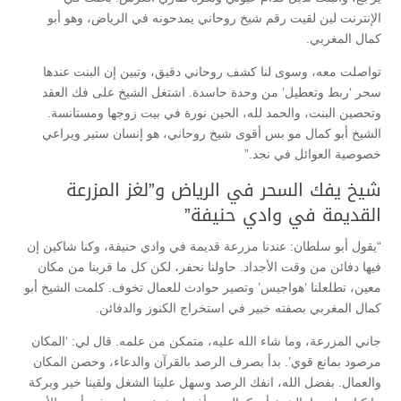
الإنترنت لين لقيت رقم شيخ روحاني يمدحونه في الرياض، وهو أبو
كمال المغربي.
تواصلت معه، وسوى لنا كشف روحاني دقيق، وتبين إن البنت عندها
سحر ‘ربط وتعطيل’ من وحدة حاسدة. اشتغل الشيخ على فك العقد
وتحصين البنت، والحمد لله، الحين نورة في بيت زوجها ومستانسة.
الشيخ أبو كمال مو بس أقوى شيخ روحاني، هو إنسان ستير ويراعي
خصوصية العوائل في نجد.”
شيخ يفك السحر في الرياض و”لغز المزرعة
القديمة في وادي حنيفة”
“يقول أبو سلطان: عندنا مزرعة قديمة في وادي حنيفة، وكنا شاكين إن
فيها دفائن من وقت الأجداد. حاولنا نحفر، لكن كل ما قربنا من مكان
معين، تطلعلنا ‘هواجيس’ وتصير حوادث للعمال تخوف. كلمت الشيخ أبو
كمال المغربي بصفته خبير في استخراج الكنوز والدفائن.
جاني المزرعة، وما شاء الله عليه، متمكن من علمه. قال لي: ‘المكان
مرصود بمانع قوي’. بدأ بصرف الرصد بالقرآن والدعاء، وحصن المكان
والعمال. بفضل الله، انفك الرصد وسهل علينا الشغل ولقينا خير وبركة