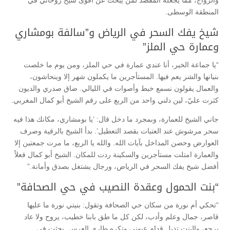
المنطقة الوسطى.
شيخ يفك السحر في الرياض و”سالفة بومشاري
وعمارة حي الملز”
“يا جماعة الخير، أنا عندي عمارة في حي الملز، ومن يوم ما خلصت
بنيانها والشر يعم فيها. المستأجرين ما يكملون شهر إلا وينحاشون،
والعمال يقولون نسمع خبط وأصوات في الليالي. ضاق صدري والديون
كثرت عليّ، لين دلني واحد من الربع على رقم الشيخ أبو كمال المغربي.
جاني الشيخ للعمارة، وبمجرد ما دخل قال: ‘يا بومشاري، مكانك هذا فيه
سحر مرشوش عند العتبات بقصد التعطيل’. بدأ الشيخ بالرقية وصرف
العوارض وحصن المداخل بآيات الله. والله يا الربع، ما مرت جمعتين إلا
والعمارة امتلت مستأجرين والسكينة ردت للمكان. الشيخ أبو كمال فعلاً
أفضل شيخ يفك السحر في الرياض، ورجال يشتغل بصدق وأمانة.”
“بنت الحمول وعقدة النصيب في حي الصحافة”
“تحكي أم نورة من سكان حي الصحافة وتقول: بنيتي نورة ما عليها
قاصر، جمال وعلم وأدب، لكن كل ما طق بابنا خطيب، يروح ولا عاد
يرجع، والبنت تذبل قدام عيوني وتكره طاري العرس. بحثت في