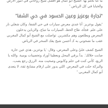
ما كنا نحلم بها. الشيخ أبو كمال هو أفضل شيخ روحاني في أمور الأرض
والخبايا في كل الرياض.”
“تجارة بوعزيز وعين الحسود في حي الشفا”
“يقول بوعزيز: أنا عندي معرض سيارات في حي الشفا، وكان شغلي نار
على علم. فجأة، طاح الحظ، السيارات ما تنباع، والزباين يدخلون
المعرض ويطلعون وهم مكشرين. تواصلت مع الشيخ أبو كمال المغربي
عقب ما نصحوني به كـ أحسن شيخ يفك السحر في الرياض.
الشيخ كشف عليّ وعلى المعرض، وقال: ‘يا بوعزيز، هذي عين حارة
صابت حلالك’. بدأ يرقي المحل ويعطينا أوراد وتحصينات يومية. والله يا
الربع، كأني كنت في حلم وكابوس وصحيت منه. الرزق رجع يصب،
والبركة حلت في المعرض. اللي يدور على ارقام مشايخ ثقة، لا يتعدى
أبو كمال المغربي.”