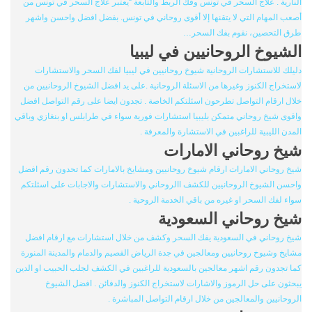
النارية . علاج السحر في تونس وفك الربط والتابعة “يعتبر علاج السحر في تونس من
أصعب المهام التي لا يتقنها إلا أقوى روحاني في تونس. بفضل افضل واحسن واشهر
طرق التحصين، نقوم بفك السحر…
الشيوخ الروحانيين في ليبيا
دليلك للاستشارات الروحانية شيوخ روحانيين في ليبيا لفك السحر والاستشارات
لاستخراج الكنوز وغيرها من الاسئلة الروحانية .على يد افضل الشيوخ الروحانيين من
خلال ارقام التواصل تطرحون اسئلتكم الخاصة . تجدون ايضا على رقم التواصل افضل
واقوى شيخ روحاني متمكن بليبيا استشارات فورية سواء في طرابلس او بنغازي وباقي
المدن الليبية للراغبين في الاستشارة والمعرفة .
شيخ روحاني الامارات
شيخ روحاني الامارات ارقام شيوخ روحانيين ومشايخ بالامارات كما تحدون رقم افضل
واحسن الشيوخ الروحانيين للكشف االروحاني والاستشارات والاجابات على اسئلتكم
سواء لفك السحر او غيره من باقي الخدمة الروحية .
شيخ روحاني السعودية
شيخ روحاني في السعودية يفك السحر وكشف من خلال استشارات مع ارقام افضل
مشايخ وشيوخ روحانيين ومعالجين في جدة الرياض القصيم والدمام والمدينة المنورة
كما تجدون رقم اشهر معالجين بالسعودية للراغبين في الكشف لجلب الحبيب او الدين
يبحثون على حل الرموز والاشارات لاستخراج الكنوز والدفائن . افضل الشيوخ
الروحانيين والمعالجين من خلال ارقام التواصل المباشرة .