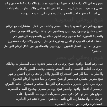
شيخ روحاني الامارات ارقام شيوخ روحانيين ومشايخ بالامارات كما تحدون رقم
افضل واحسن الشيوخ الروحانيين للكشف االروحاني والاستشارات والاجابات
على اسئلتكم سواء لفك السحر او غيره من باقي الخدمة الروحية .
شيخ روحاني السعودية
شيخ روحاني في السعودية يفك السحر وكشف من خلال استشارات مع ارقام
افضل مشايخ وشيوخ روحانيين ومعالجين في جدة الرياض القصيم والدمام
والمدينة المنورة كما تجدون رقم اشهر معالجين بالسعودية للراغبين في
الكشف لجلب الحبيب او الدين يبحثون على حل الرموز والاشارات لاستخراج
الكنوز والدفائن . افضل الشيوخ الروحانيين والمعالجين من خلال ارقام التواصل
المباشرة .
شيخ روحاني في مصر
على رقم افضل واقوى شيخ روحاني في مصر تجدون دليل استشارات ودليلك
الروحاني لجلب الحبيب او لفك السحر وكشف وتحليل الموز والدفائن
والاشارات ايضا للراغبين لاستخراج الكنوز والآثار والدفائن عن احسن واشهر
شيخ مغربي متمكن في مصر او شيخ مصري وايضا تجدون ارقام الشيوخ
الروحانيين الدين يتميزون يالخبرة في التواصل معكم والاستماع اليكم. الموقع
الرسمي لـ افضل واقوى واشهر شيخ روحاني مصري وشيوخ المدن المصرية ،
الموقع هو المرجع الأول في مصر للمجربات الروحانية. الحصول على
الارشادات والاستشارات الروحانية المباشرة . سواء كنتم في القاهرة
الاسكندرية وغيرها من المدن المصرية .