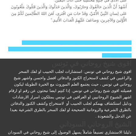
عَلَى الأَْذى في جَنْبِهِ مُحْتَسِباً حَتّى أَتاكَ الْيَقينُ.
أَشْهَدُ أَنَّ الَّذينَ خالَفُوكَ وَحارَبُوكَ، وَالَّذينَ خَذَلُوكَ وَالَّذينَ قَتَلُوكَ مَلْعُونُونَ
عَلى لِسانِ النَّبِيِّ الأُْمّيِّ، وَقَدْ خابَ مَنِ افْتَرى، لَعَنَ اللهُ الظّالِمينَ لَكُمْ مِنَ
الأَْوَّلينَ وَالآخِرينَ، وَضاعَفَ عَلَيْهِمُ الْعَذابَ الأَْليمَ.”
زيارة الإمام الحسين عن بعد مكتوبة
زيارة الإمام الحسين ليلة الجمعة
مكتوبة
زيارة الإمام الحسين ليلة القدر
زيارة الإمام الحسين مكتوبة
زيارة الإمام
الحسين يوم عرفة
اقوى شيخ روحاني في تونس
اقوى شيخ روحاني في تونس: استشارات لجلب الحبيب او لفك السحر
والراغبين في كشف لاستخراج الكنوز والدفائن افضل واحسن واشهر شيخ
روحاني في تونس ، حيث يجتمع العلم الموروث مع الخبرة الطويلة ليكون
فضيلته اقوى شيخ روحاني في تونس. إذا كنتِم ايضا تبحثون عن رقم او ارقام
اشهر الشيوخ الروحانيين او العرافين في تونس يمتلكون اسرار الارشادات
ودليل استكشاف يهمكم لجلب الحبيب أو لاستخراج وكشف الكنوز والدفائن
بالطرق الشرعية والروحانية الصحيحة او لفك السحر بالطرق الشرعية بعيدا
عن الدجل والشعودة .
الشيخ الروحاني السوداني
دليلنا الاستشاري تصنيفاً شاملاً يسهل الوصول إلى شيخ روحاني في السودان