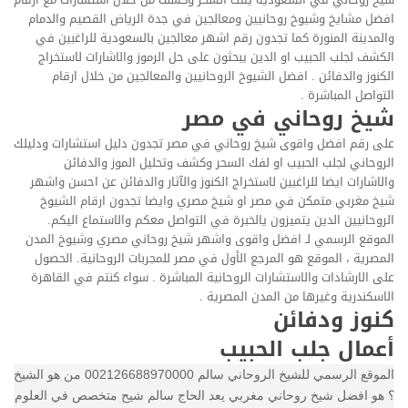
افضل مشايخ وشيوخ روحانيين ومعالجين في جدة الرياض القصيم والدمام
والمدينة المنورة كما تجدون رقم اشهر معالجين بالسعودية للراغبين في
الكشف لجلب الحبيب او الدين يبحثون على حل الرموز والاشارات لاستخراج
الكنوز والدفائن . افضل الشيوخ الروحانيين والمعالجين من خلال ارقام
التواصل المباشرة .
شيخ روحاني في مصر
على رقم افضل واقوى شيخ روحاني في مصر تجدون دليل استشارات ودليلك
الروحاني لجلب الحبيب او لفك السحر وكشف وتحليل الموز والدفائن
والاشارات ايضا للراغبين لاستخراج الكنوز والآثار والدفائن عن احسن واشهر
شيخ مغربي متمكن في مصر او شيخ مصري وايضا تجدون ارقام الشيوخ
الروحانيين الدين يتميزون يالخبرة في التواصل معكم والاستماع اليكم.
الموقع الرسمي لـ افضل واقوى واشهر شيخ روحاني مصري وشيوخ المدن
المصرية ، الموقع هو المرجع الأول في مصر للمجربات الروحانية. الحصول
على الارشادات والاستشارات الروحانية المباشرة . سواء كنتم في القاهرة
الاسكندرية وغيرها من المدن المصرية .
كنوز ودفائن
أعمال جلب الحبيب
الموقع الرسمي للشيخ الروحاني سالم 002126688970000 من هو الشيخ
؟ هو افضل شيخ روحاني مغربي يعد الحاج سالم شيح متخصص في العلوم