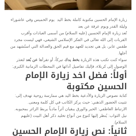
زيارة الإمام الحسين مكتوبة كاملة بخط اليد يوم الخميس وفي عاشوراء
وليلة القدر ويوم عرفة عن بعد
تُعد زيارة الإمام الحسين (عليه السلام) من أسمى العبادات وأقرب
القربات إلى الله تعالى في الفكر الإسلامي الشيعي، فهي ليست مجرد
طقس عابر، بل هي تجديد للعهد مع قيم الحق والعدالة التي استُشهد من
أجلها.
سواء كنت تكتب هذه الزيارة
بخط يدك
تبركاً، أو تقرأها
عن بُعد
لتعذر
الوصول إلى كربلاء، فإليك تفاصيل أدائها في المحطات الزمانية الكبرى:
أولاً: فضل اخد زيارة الإمام
الحسين مكتوبة
كتابة نصوص الزيارة والأدعية بخط اليد هي ممارسة روحية تهدف إلى:
تثبيت الحضور الذهني: حيث يركز الكاتب في كل كلمة ومعنى.
الارتباط العاطفي: الحبر والورق يبقيان أثراً مادياً يربط الزائر بمحبوبه.
نيل الثواب: يُنظر إليها كنوع من أنواع تخليد ذكر أهل البيت (عليهم
السلام).
ثانياً: نص زيارة الإمام الحسين