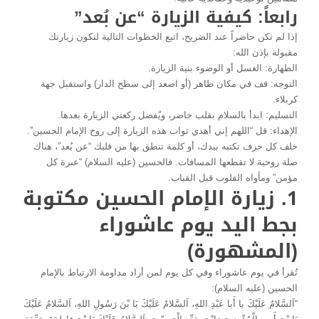
رابعاً: كيفية الزيارة “عن بُعد”
إذا لم تكن حاضراً عند الضريح، اتبع الخطوات التالية لتكون زيارتك
مقبولة بإذن الله:
الطهارة: الغسل أو الوضوء بنية الزيارة.
التوجه: قف في مكان طاهر (أو اصعد إلى سطح الدار) واستقبل جهة
كربلاء.
التسليم: ابدأ بالسلام بقلب حاضر، ويُفضل ركعتي الزيارة بعدها.
الإهداء: قل “اللهم إني أهدي ثواب هذه الزيارة إلى روح الإمام الحسين”.
خلف كل حرف تكتبه بيدك، أو كلمة تنطق بها من قلبك “عن بُعد”، هناك
صلة روحية لا تقطعها المسافات. فالحسين (عليه السلام) “عبرة كل
مؤمن” ومأواه القلوب قبل القباب.
1. زيارة الإمام الحسين مكتوبة
بجط اليد يوم عاشوراء
(المشهورة)
تُقرأ في يوم عاشوراء وفي كل يوم لمن أراد مداومة الارتباط بالإمام
الحسين (عليه السلام):
“اَلسَّلامُ عَلَيْكَ يا أَبا عَبْدِ اللهِ، اَلسَّلامُ عَلَيْكَ يَا بْنَ رَسُولِ اللهِ، اَلسَّلامُ عَلَيْكَ