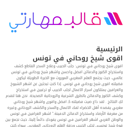
الرئيسية
اقوى شيخ روحاني في تونس
اقوى شيخ روحاني في تونس: جلب الحبيب وعلاج السحر القاطع كشف
واستخراج الكنوز والدفائن افضل واحسن واشهر شيخ روحاني في تونس
عالمي، حيث يجتمع العلم المغربي الموروث مع الخبرة الطويلة ليكون
فضيلته اقوى شيخ روحاني في تونس. إذا كنتِ تبحثين عن اشهر الشيوخ
والعرافين يمتلكون اسرار الاعمال لجلب الحبيب أو ترغبين في استخراج
وكشف الكنوز والدفائن بالطرق الشرعية والروحانية الصحيحة. نحن هنا لنقدم
لكِ النتائج . لقد ذاع صيت فضيلته كـ افضل واقوى واشهر شيخ روحاني
مغربي يقصده أهل الخضراء لفك الاعمال والسحر والكشف الروحاني وغيره
من معرفة الأرصاد واستخراج الدفائن الدفينة.” اشهر العرافين في تونس
والوطن العربي اشهر العرافين في تونس يقودكِ دائماً إلينا، حيث نجمع بين
قوة شيخ تونسي لجلب الحبيب ودقة العلم الروحاني المغربي. سواء كنتِ