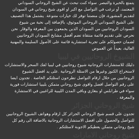
يتمتع بالخبرة والتبصر. سواء كنت تبحث عن الشيخ الروحاني السوداني
المعتمد، أو ترغب في التواصل مع اكبر او اقوى شيخ روحاني في السودان
لتقديم المشورة، فإن منصتنا توفر لك خيارات متنوعة. يشتمل هذا التصنيف
على الشيخ السوداني الروحاني الموثوق، بالإضافة إلى نخبة من شيوخ
السودان الروحانيين من السودان الذين يجمعون بين المعرفة والوقار. نحن
نحرص على تقديم قائمة منتقاة تضم أفضل مشايخ السودان الروحانيين
لضمان حصولكم على تجربة استشارية قائمة على الأصول السليمة والمهنية
العالية، بعيداً عن الغموض
الشيوخ الروحانيين في ليبيا
دليلك للاستشارات الروحانية شيوخ روحانيين في ليبيا لفك السحر والاستشارات
لاستخراج الكنوز وغيرها من الاسئلة الروحانية .على يد افضل الشيوخ
الروحانيين من خلال ارقام التواصل تطرحون اسئلتكم الخاصة . تجدون ايضا
على رقم التواصل افضل واقوى شيخ روحاني متمكن بليبيا استشارات فورية
سواء في طرابلس او بنغازي وباقي المدن الليبية للراغبين في الاستشارة
والمعرفة .
شيخ الروحاني الجزائر
تجدون على قسم شيخ الروحاني الجزائر كل ارقام وهواتف الشيوخ الروحانيين
للتواصل والحصول على افضل الاستشارات الروحانية بالاضافة الى رقم كل
شيخ روحاني متمكن يعطيكم الاجوبة لاسئلتكم .
شيخ روحاني الامارات