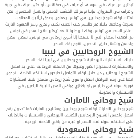
تبحثين عن عراف في سوسة، أو عراف في صفاقس، أو حتى عراف في جربة
و عراف في القيروان، فإننا نوفر لكِ الكشف الدقيق والعمل المضمون. نحن
نمتلك ارقام شيوخ روحانيين في تونس يعملون بصدق ليأتيكِ المطلوب
بسرعة وخاضعا دليلا عبر طلسم جلب الحبيب يكتب ويحرق وسر العهود النارية
. علاج السحر في تونس وفك الربط والتابعة “يعتبر علاج السحر في تونس
من أصعب المهام التي لا يتقنها إلا أقوى روحاني في تونس. بفضل افضل
واحسن واشهر طرق التحصين، نقوم بفك السحر…
الشيوخ الروحانيين في ليبيا
دليلك للاستشارات الروحانية شيوخ روحانيين في ليبيا لفك السحر
والاستشارات لاستخراج الكنوز وغيرها من الاسئلة الروحانية .على يد افضل
الشيوخ الروحانيين من خلال ارقام التواصل تطرحون اسئلتكم الخاصة . تجدون
ايضا على رقم التواصل افضل واقوى شيخ روحاني متمكن بليبيا استشارات
فورية سواء في طرابلس او بنغازي وباقي المدن الليبية للراغبين في
الاستشارة والمعرفة .
شيخ روحاني الامارات
شيخ روحاني الامارات ارقام شيوخ روحانيين ومشايخ بالامارات كما تحدون رقم
افضل واحسن الشيوخ الروحانيين للكشف االروحاني والاستشارات والاجابات
على اسئلتكم سواء لفك السحر او غيره من باقي الخدمة الروحية .
شيخ روحاني السعودية
شيخ روحاني في السعودية يفك السحر وكشف من خلال استشارات مع ارقام