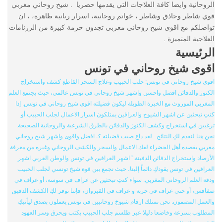
الروحانية وايضا كافة العلاجات التي يقدمها حصريا . شيخ روحاني مغربي
قوي شاطر وحاذق وشاطر ، خواتم روحانية، اسرار ربانية طاهرة، ، ان
تواصلكم مع اقوى شيخ روحاني مغربي تجدون حزمة كبيرة من الرزنامات
العلاجية المتميزة .
الرئيسية
اقوى شيخ روحاني في تونس
اقوى شيخ روحاني في تونس: جلب الحبيب وعلاج السحر القاطع كشف واستخراج
الكنوز والدفائن افضل واحسن واشهر شيخ روحاني في تونس عالمي، حيث يجتمع العلم
المغربي الموروث مع الخبرة الطويلة ليكون فضيلته اقوى شيخ روحاني في تونس. إذا
كنتِ تبحثين عن اشهر الشيوخ والعرافين يمتلكون اسرار الاعمال لجلب الحبيب أو
ترغبين في استخراج وكشف الكنوز والدفائن بالطرق الشرعية والروحانية الصحيحة.
نحن هنا لنقدم لكِ النتائج . لقد ذاع صيت فضيلته كـ افضل واقوى واشهر شيخ روحاني
مغربي يقصده أهل الخضراء لفك الاعمال والسحر والكشف الروحاني وغيره من معرفة
الأرصاد واستخراج الدفائن الدفينة.” اشهر العرافين في تونس والوطن العربي اشهر
العرافين في تونس يقودكِ دائماً إلينا، حيث نجمع بين قوة شيخ تونسي لجلب الحبيب
ودقة العلم الروحاني المغربي. سواء كنتِ تبحثين عن عراف في سوسة، أو عراف في
صفاقس، أو حتى عراف في جربة و عراف في القيروان، فإننا نوفر لكِ الكشف الدقيق
والعمل المضمون. نحن نمتلك ارقام شيوخ روحانيين في تونس يعملون بصدق ليأتيكِ
المطلوب بسرعة وخاضعا دليلا عبر طلسم جلب الحبيب يكتب ويحرق وسر العهود