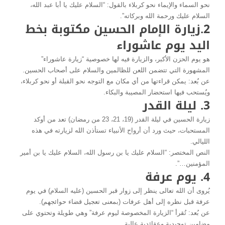
نحو السماء والإيماء نحو كربلاء بالقول: “السلام عليك يا أبا عبد الله،
السلام عليك ورحمة الله وبركاته”.
2.زيارة الإمام الحسين مكتوبة بخط
اليد يوم عاشوراء
هو يوم الحزن الأكبر، والزيارة فيه لها خصوصية “زيارة عاشوراء”
المشهورة التي تتضمن اللعن للظالمين والسلام على أصحاب الحسين.
عن بُعد: يمكن قراءتها من أي مكان مع التوجه نحو القبلة أو نحو كربلاء،
ويُستحب فيها استحضار المصيبة والبكاء.
3. ليلة القدر
زيارة الحسين في ليلة القدر (19، 21، 23 من رمضان) تعد من أوكد
المستحبات، حيث ورد أن أرواح الأنبياء تستأذن الله لزيارته في هذه
الليالي.
النص المختصر: “السلام عليك يا بن رسول الله، السلام عليك يا بن أمير
المؤمنين…”.
4. يوم عرفة
يُروى أن الله تعالى ينظر إلى زوار قبر الحسين (عليه السلام) في يوم
عرفة قبل نظره إلى أهل عرفات (بمعنى تعجيل قضاء حوائجهم).
عن بُعد: تُقرأ “الزيارة المخصوصة ليوم عرفة” وهي طويلة وتحتوي على
مضامين توحيدية وعقائدية عالية.