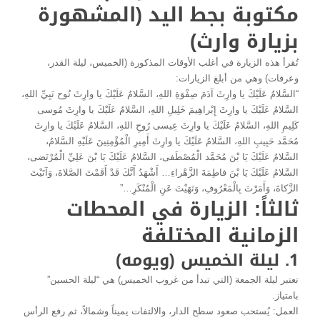
مكتوبة بجط اليد (المشهورة
بزيارة وارث)
تُقرأ هذه الزيارة في أغلب الأوقات المذكورة (الخميس، ليلة القدر،
وعرفات) وهي من أبلغ الزيارات:
“السَّلامُ عَلَيْكَ يا وارِثَ آدَمَ صِفْوَةِ اللهِ، السَّلامُ عَلَيْكَ يا وارِثَ نُوح نَبِيِّ اللهِ،
السَّلامُ عَلَيْكَ يا وارِثَ إِبْراهِيمَ خَلِيلِ اللهِ، السَّلامُ عَلَيْكَ يا وارِثَ مُوسى
كَلِيمِ اللهِ، السَّلامُ عَلَيْكَ يا وارِثَ عِيسى رُوحِ اللهِ، السَّلامُ عَلَيْكَ يا وارِثَ
مُحَمَّد حَبِيبِ اللهِ، السَّلامُ عَلَيْكَ يا وارِثَ أَمِيرِ الْمُؤْمِنِينَ عَلَيْهِ السَّلامُ،
السَّلامُ عَلَيْكَ يَا بْنَ مُحَمَّد الْمُصْطَفى، السَّلامُ عَلَيْكَ يَا بْنَ عَلِيِّ الْمُرْتَضى،
السَّلامُ عَلَيْكَ يَا بْنَ فاطِمَةَ الزَّهْراءِ… أَشْهَدُ أَنَّكَ قَدْ أَقَمْتَ الصَّلاةَ، وَآتَيْتَ
الزَّكاةَ، وَأَمَرْتَ بِالْمَعْرُوفِ، وَنَهَيْتَ عَنِ الْمُنْكَرِ…”
ثالثاً: الزيارة في المحطات
الزمانية المختلفة
1. ليلة الخميس (ويومه)
تعتبر ليلة الجمعة (التي تبدأ من غروب الخميس) هي “ليلة الحسين”
بامتياز.
العمل: يُستحب صعود سطح الدار، والالتفات يميناً وشمالاً، ثم رفع الرأس