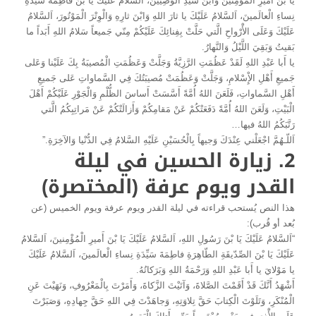
يَا بْنَ أَميرِ الْمُؤْمِنينَ وَابْنَ سَيِّدِ الْوَصِيّينَ، اَلسَّلامُ عَلَيْكَ يَا بْنَ فاطِمَةَ سَيِّدَةِ
نِساءِ الْعالَمينَ، اَلسَّلامُ عَلَيْكَ يا ثارَ اللهِ وَابْنَ ثارِهِ وَالْوِتْرَ الْمَوْتُورَ، اَلسَّلامُ
عَلَيْكَ وَعَلَى الأَْرْواحِ الَّتي حَلَّتْ بِفِنائِكَ عَلَيْكُمْ مِنّي جَميعاً سَلامُ اللهِ أَبَداً ما
بَقيتُ وَبَقِيَ اللَّيْلُ وَالنَّهارُ.
يا أَبا عَبْدِ اللهِ لَقَدْ عَظُمَتِ الرَّزِيَّةُ وَجَلَّتْ وَعَظُمَتِ الْمُصيبَةُ بِكَ عَلَيْنا وَعَلى
جَميعِ أَهْلِ الإِْسْلامِ، وَجَلَّتْ وَعَظُمَتْ مُصيبَتُكَ فِي السَّماواتِ عَلى جَميعِ
أَهْلِ السَّماواتِ، فَلَعَنَ اللهُ أُمَّةً أَسَّسَتْ أَساسَ الظُّلْمِ وَالْجَوْرِ عَلَيْكُمْ أَهْلَ
الْبَيْتِ، وَلَعَنَ اللهُ أُمَّةً دَفَعَتْكُمْ عَنْ مَقامِكُمْ وَأَزالَتْكُمْ عَنْ مَراتِبِكُمُ الَّتي
رَتَّبَكُمُ اللهُ فيها…
اَللّـهُمَّ اجْعَلْني عِنْدَكَ وَجيهاً بِالْحُسَيْنِ عَلَيْهِ السَّلامُ فِي الدُّنْيا وَالآخِرَةِ.”
2. زيارة الحسين في ليلة
القدر ويوم عرفة (المختصرة)
هذا النص يُستحب قراءته في ليلة القدر ويوم عرفة ويوم الخميس (عن
بُعد أو قُرب):
“اَلسَّلامُ عَلَيْكَ يَا بْنَ رَسُولِ اللهِ، اَلسَّلامُ عَلَيْكَ يَا بْنَ أَميرِ الْمُؤْمِنينَ، اَلسَّلامُ
عَلَيْكَ يَا بْنَ الصِّدّيقَةِ الطّاهِرَةِ فاطِمَةَ سَيِّدَةِ نِساءِ الْعالَمينَ، اَلسَّلامُ عَلَيْكَ
يا مَوْلايَ يا أَبا عَبْدِ اللهِ وَرَحْمَةُ اللهِ وَبَرَكاتُهُ.
أَشْهَدُ أَنَّكَ قَدْ أَقَمْتَ الصَّلاةَ، وَآتَيْتَ الزَّكاةَ، وَأَمَرْتَ بِالْمَعْرُوفِ، وَنَهَيْتَ عَنِ
الْمُنْكَرِ، وَتَلَوْتَ الْكِتابَ حَقَّ تِلاوَتِهِ، وَجاهَدْتَ فِي اللهِ حَقَّ جِهادِهِ، وَصَبَرْتَ