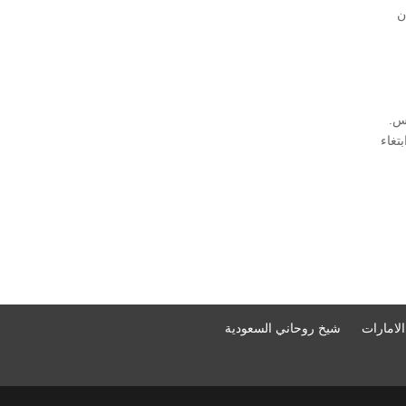
ن
س.
تغاء
لامارات
شيخ روحاني السعودية