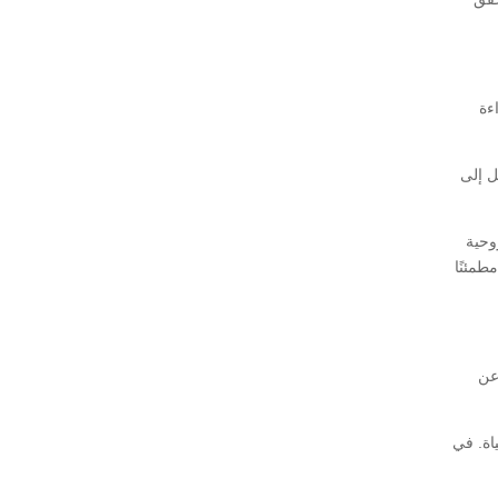
ءة
ل إلى
وحية
طمئنًا
عن
اة. في