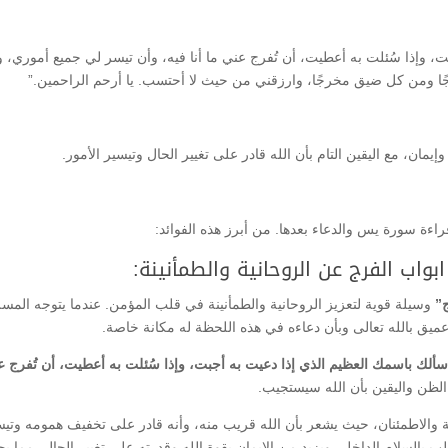
ت، وإذا سُئلت به أعطيت، أن تُفرج عني ما أنا فيه، وأن تيسر لي جميع أموري، و
ا ومن كل ضيق مخرجًا، وارزقني من حيث لا أحتسب. يا أرحم الراحمين.”
إيمان، مع اليقين التام بأن الله قادر على تغيير الحال وتيسير الأمور.
قراءة سورة يس والدعاء بعدها. من أبرز هذه الفوائد:
اب الفرج عن الروحانية والطمأنينة:
ج”
وسيلة قوية لتعزيز الروحانية والطمأنينة في قلب المؤمن. عندما يتوجه المسل
 عميق بالله تعالى وبأن دعاءه في هذه اللحظة له مكانة خاصة.
أسألك باسمك العظيم الذي إذا دعيت به أجبت، وإذا سُئلت به أعطيت، أن تُفرج ع
لظن واليقين بأن الله سيستجيب.
ة والاطمئنان، حيث يشعر بأن الله قريب منه، وأنه قادر على تخفيف همومه وتيس
قلب بالسلام الداخلي ويزيد من الإيمان بقوة الله وقدرته على تغيير الحال، مما ي