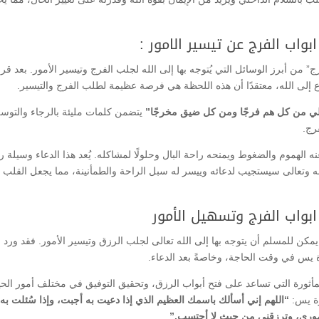
واب الفرج عن تيسير الامور :
” من أبرز الوسائل التي يُتوجه بها إلى الله لجلب الفرج وتيسير الأمور. بعد قرا
رع إلى الله، معتقدًا أن هذه اللحظة هي فرصة عظيمة لطلب الفرج والتيسير.
لي من كل هم فرجًا ومن كل ضيق مخرجًا”
يتضمن كلمات مليئة بالرجاء والتوس
فرج.
 الهموم والضغوط ويمنحه راحة البال وحلولًا لمشاكله. يُعد هذا الدعاء وسيلة ر
 وتعالى سيستجيب لدعائه وييسر له سبل الراحة والطمأنينة، مما يجعل القلب م
بواب الفرج وتسهيل الأمور
يمكن للمسلم أن يتوجه بها إلى الله تعالى لجلب الرزق وتيسير الأمور. فقد ورد 
يس في وقت الحاجة، وخاصةً بعد الدعاء.
 المأثورة التي تساعد على فتح أبواب الرزق، وتحقيق التوفيق في مختلف أمور الحي
رة يس:
“اللهم إني أسألك باسمك العظيم الذي إذا دعيت به أجبت، وإذا سُئلت به
أموري، وترزقني من حيث لا أحتسب.”