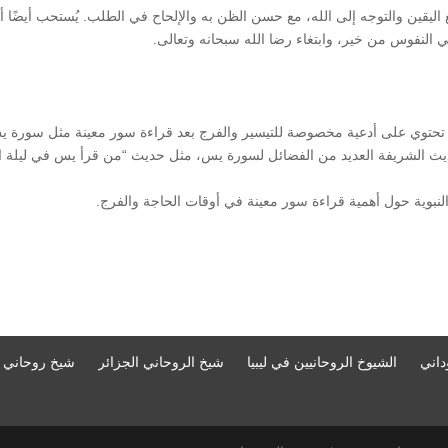
ع اليقين والتوجه إلى الله، مع حسن الظن به والإلحاح في الطلب. يُستحب أيضًا أ
 النفوس من خير، وابتغاء رضا الله سبحانه وتعالى.
تي تحتوي على أدعية مخصوصة للتيسير والفرج بعد قراءة سور معينة مثل سورة ي
 الشريفة العديد من الفضائل لسورة يس، مثل حديث “من قرأ يس في ليلة اب
النبوية حول أهمية قراءة سور معينة في أوقات الحاجة والفرج.
داني
الشيوخ الروحانيين في ليبيا
شيخ الروحاني الجزائر
شيخ روحاني ا