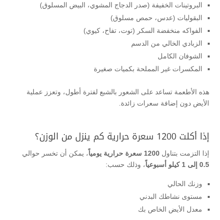
البروتينات الخفيفة (صدر الدجاج المشوي، البيض المسلوق)
البقوليات (عدس، حمص مسلوق)
الفواكه منخفضة السكر (توت، تفاح، كيوي)
الزبادي الخالي من الدسم
الشوفان الكامل
المكسرات غير المملحة بكميات صغيرة
هذه الأطعمة تساعد على الشعور بالشبع لفترة أطول، وتعزز عملية
الأيض دون إضافة سعرات زائدة.
إذا أكلت 1200 سعرة حرارية كم ينزل من الوزن؟
إذا التزمت بتناول
1200 سعرة حرارية يومياً
، يمكن أن تخسر حوالي
0.5 إلى 1 كيلو أسبوعياً
، وذلك حسب:
وزنك الحالي
مستوى نشاطك البدني
معدل الأيض الخاص بك