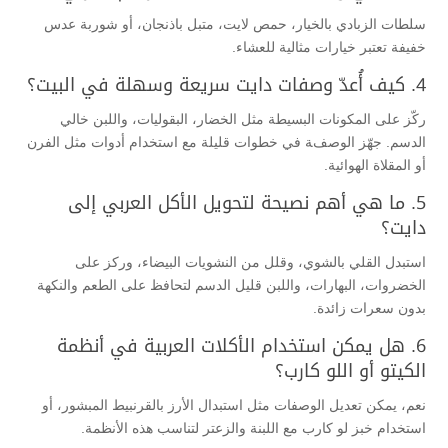
سلطات الزبادي بالخيار، حمص لايت، متبل باذنجان، أو شوربة عدس
خفيفة تعتبر خيارات مثالية للعشاء.
4. كيف أُعدّ وصفات دايت سريعة وسهلة في البيت؟
ركّز على المكونات البسيطة مثل الخضار، البقوليات، واللبن خالي
الدسم. جهّز الوصفة في خطوات قليلة مع استخدام أدوات مثل الفرن
أو المقلاة الهوائية.
5. ما هي أهم نصيحة لتحويل الأكل العربي إلى
دايت؟
استبدل القلي بالشوي، وقلل من النشويات البيضاء، وركز على
الخضروات، البهارات، واللبن قليل الدسم لتحافظ على الطعم والنكهة
بدون سعرات زائدة.
6. هل يمكن استخدام الأكلات العربية في أنظمة
الكيتو أو اللو كارب؟
نعم، يمكن تعديل الوصفات مثل استبدال الأرز بالقرنبيط المبشور، أو
استخدام خبز لو كارب مع اللبنة والزعتر لتناسب هذه الأنظمة.