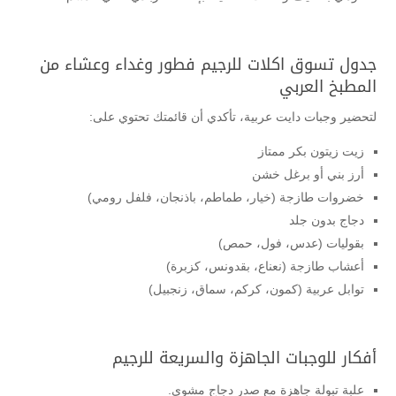
جدول تسوق اكلات للرجيم فطور وغداء وعشاء من
المطبخ العربي
لتحضير وجبات دايت عربية، تأكدي أن قائمتك تحتوي على:
زيت زيتون بكر ممتاز
أرز بني أو برغل خشن
خضروات طازجة (خيار، طماطم، باذنجان، فلفل رومي)
دجاج بدون جلد
بقوليات (عدس، فول، حمص)
أعشاب طازجة (نعناع، بقدونس، كزبرة)
توابل عربية (كمون، كركم، سماق، زنجبيل)
أفكار للوجبات الجاهزة والسريعة للرجيم
علبة تبولة جاهزة مع صدر دجاج مشوي.