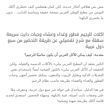
مش بس هتلاقي أفكار جديدة، لكن كمان هتتعلمي كيف تحضّري أكلك
اليومي من مطبخ الوطن العربي بنسخة خفيفة ومناسبة للدايت… بدون
ما تخسري النكهة!
اكلات للرجيم فطور وغداء وعشاء وجبات دايت سريعة
سهلة مع شرح تفصيلي عن طريقة التحضير من سبع
دول عربية
مقدمة: كيف يمكن للأكل العربي أن يكون مناسبًا للرجيم؟
الكثير يعتقد أن المطبخ العربي مليء بالأكلات الدسمة والثقيلة، ولكن
الحقيقة أن الأكل العربي مليء بالكنوز الصحية أيضاً! باستخدام بعض
التعديلات الذكية وتقليل الزيوت والدهون، يمكنكِ تحضير أشهى وجبات
الفطور والغداء والعشاء بطريقة تناسب نظام الرجيم.
في هذا الدليل، سنأخذكِ في جولة عبر سبع دول عربية، ونتعرف معًا
على وصفات دايت أصيلة، غنية بالنكهة، وسهلة التحضير. استعدي لتجديد
قائمة أكلك بطريقة شهية وصحية!