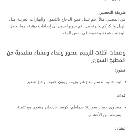
طريقة التحضير:
في المضبي مثلاً، يتم تتبيل قطع الدجاج بالليمون والبهارات العربية مثل
الهيل والكركم والزنجبيل، ثم شويها بدون أي إضافات دهنية، مما يجعل
الوجبة مشبعة وخفيفة في نفس الوقت.
وصفات اكلات للرجيم فطور وغداء وعشاء تقليدية من
المطبخ السوري
فطور:
لبنة خالية الدسم مع زعتر وزيت زيتون خفيف وخبز شعير.
غداء:
مشاوي خضار سورية: طماطم، كوسا، باذنجان مشوي مع تتبيلة
بسيطة من الأعشاب.
عشاء: