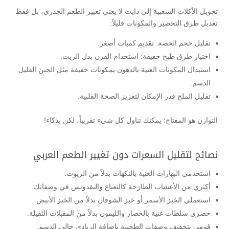
تحويل الأكلات الشعبية إلى دايت لا يعني تغيير الطعم الجذري، بل فقط
تعديل طرق التحضير والمكونات قليلاً:
تقليل حجم الحصة: تقديم كميات أصغر.
اختيار طرق طبخ خفيفة: استخدام الفرن بدل الزيت.
استبدال المكونات الغنية بالدهون بمكونات خفيفة مثل الجبن القليل
الدسم.
تقليل الملح قدر الإمكان لتعزيز الصحة القلبية.
التوازن هو المفتاح؛ يمكنك تناول كل شيء تقريباً، لكن بذكاء!
نصائح لتقليل السعرات دون تغيير الطعم العربي
استخدمي البهارات الغنية بالنكهات بدلاً من الزيوت.
أكثري من الأعشاب الطازجة كالنعناع والبقدونس في وصفاتك.
استعملي الخبز الأسمر أو خبز الشوفان بدلاً من الخبز الأبيض.
حضري سلطات غنية بالخضار والليمون بدلاً من المقبلات الثقيلة.
قومي بتخفيف وصفات الطحينة بإضافة الزبادي خالي الدسم.