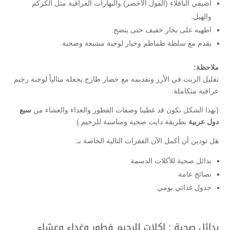
أضيفي الباقلاء (الفول الأخضر) والبهارات العراقية مثل الكركم
والهيل.
اطهيه على بخار خفيف حتى ينضج.
يقدم مع سلطة طماطم وخيار لوجبة مشبعة وصحية.
ملاحظة:
تقليل الزيت في الأرز وتقديمه مع خضار طازج يجعله مثالياً لوجبة رجيم
عراقية متكاملة.
(بهذا الشكل نكون قد غطينا وصفات الفطور والغداء والعشاء من
سبع
دول عربية
بطريقة دايت صحية ومناسبة للرجيم.)
هل تودين أن أكمل الآن الفقرات التالية الخاصة بـ:
بدائل صحية للأكلات الدسمة
نصائح عامة
جدول غذائي يومي
بدائل صحية : اكلات للرجيم فطور وغداء وعشاء