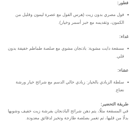
فطور:
فول مصري بدون زيت (هرس الفول مع عصرة ليمون وقليل من
الكمون، وتقديمه مع خبز أسمر وخيار).
غداء:
مسقعة دايت مشوية: باذنجان مشوي مع صلصة طماطم خفيفة بدون
قلي.
عشاء:
سلطة الزبادي بالخيار: زبادي خالي الدسم مع شرائح خيار ورشة
نعناع.
طريقة التحضير:
في المسقعة مثلًا، يتم دهن شرائح الباذنجان بفرشة زيت خفيف وشويها
بدلًا من قليها، ثم تغمر بصلصة طازجة وتخبز لدقائق معدودة.