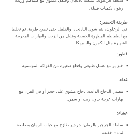
سلطة الزعلوك: سلطة باذنجان وفلفل مشوي مع طماطم وزيت
زيتون بكميات قليلة.
طريقة التحضير:
في الزعلوك، يتم شوي الباذنجان والفلفل حتى تصبح طرية، ثم تخلط
مع الطماطم المطهوة الخفيفة وقليل من الزيت والبهارات المغربية
الشهيرة مثل الكمون والبابريكا.
فطور:
خبز بر مع عسل طبيعي وقطع صغيرة من الفواكه الموسمية.
غداء:
مضبي الدجاج الدايت: دجاج مشوي على حجر أو في الفرن مع
بهارات عربية بدون زيت أو سمن.
عشاء:
سلطة الجرجير بالرمان: جرجير طازج مع حبات الرمان وصلصة
ليمون خفيفة.