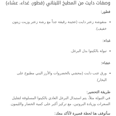
وصفات دايت من المطبخ اللبناني (فطور، غداء، عشاء)
فطور:
منقوشة زعتر دايت (عجينة رقيقة جداً مع رشة زعتر وزيت زيتون
خفيف).
غداء:
تبولة بالكينوا بدل البرغل.
عشاء:
ورق عنب دايت (محشي بالخضروات والأرز البني مطبوخ على
البخار).
طريقة التحضير:
في التبولة مثلاً، يتم استبدال البرغل العادي بالكينوا المسلوقة لتقليل
السعرات وزيادة البروتين، مع تركيز أكبر على كمية الخضار والليمون.
سأتوقف هنا لحظة قصيرة لأتأكد معك: