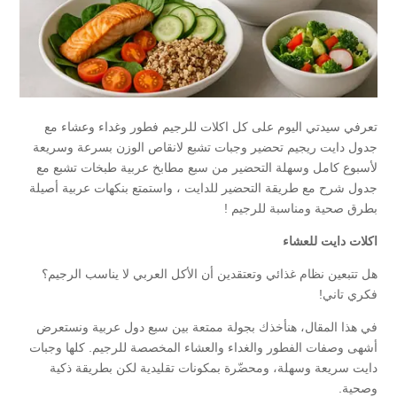
تعرفي سيدتي اليوم على كل اكلات للرجيم فطور وغداء وعشاء مع
جدول دايت ريجيم تحضير وجبات تشبع لانقاص الوزن بسرعة وسريعة
لأسبوع كامل وسهلة التحضير من سبع مطابخ عربية طبخات تشبع مع
جدول شرح مع طريقة التحضير للدايت ، واستمتع بنكهات عربية أصيلة
بطرق صحية ومناسبة للرجيم !
اكلات دايت للعشاء
هل تتبعين نظام غذائي وتعتقدين أن الأكل العربي لا يناسب الرجيم؟
فكري تاني!
في هذا المقال، هنأخذك بجولة ممتعة بين سبع دول عربية ونستعرض
أشهى وصفات الفطور والغداء والعشاء المخصصة للرجيم. كلها وجبات
دايت سريعة وسهلة، ومحضّرة بمكونات تقليدية لكن بطريقة ذكية
وصحية.