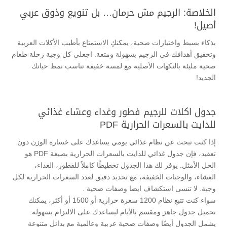
الخلاصة: الرجيم مش حرمان… بل تنويع وذوق عربي
أصيل!
بذكاء بسيط واختيارات صحية، يمكنكِ الاستمتاع بأطيب الأكلات العربية
وتحقيق أهدافك في الرجيم بسهولة ومتعة. اجعلي كل وجبة رحلة طعام
صحية مليئة بالنكهات الأصلية مع لمسة خفيفة تناسب نمط حياتك
الجديد!
جدول اكلات للرجيم فطور وغداء وعشاء غذائي
للدايت بالسعرات الحرارية PDF
إذا كنت تبحث عن نظام غذائي يومي يساعدك على خسارة الوزن دون
تعقيد، فإن جدول غذائي للدايت بالسعرات الحرارية بصيغة PDF هو
الحل الأمثل. يوفر لك هذا الجدول تخطيطًا كاملاً للفطور، الغداء،
العشاء، والوجبات الخفيفة، مع تحديد دقيق لعدد السعرات الحرارية لكل
وجبة. لا تنسى استكشاف ايضا وصفات صحية .
سواء كنت تتبع نظام 1200 سعرة حرارية أو 1500 أو أكثر، يمكنك
تحميل جدول جاهز ومقسم بالأيام ليساعدك على الالتزام بسهولة.
يشمل الجدول أيضًا وصفات صحية عربية وعالمية مع بدائل متنوعة