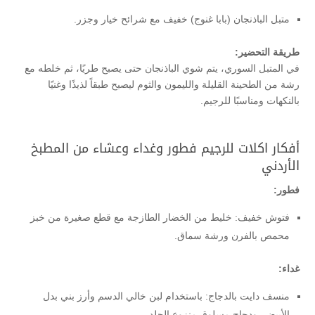
متبل الباذنجان (بابا غنوج) خفيف مع شرائح خيار وجزر.
طريقة التحضير:
في المتبل السوري، يتم شوي الباذنجان حتى يصبح طريًا، ثم خلطه مع
رشة من الطحينة القليلة والليمون والثوم ليصبح طبقاً لذيذًا وغنيًا
بالنكهات ومناسبًا للرجيم.
أفكار اكلات للرجيم فطور وغداء وعشاء من المطبخ
الأردني
فطور:
فتوش خفيف: خليط من الخضار الطازجة مع قطع صغيرة من خبز
محمص بالفرن ورشة سماق.
غداء:
منسف دايت بالدجاج: باستخدام لبن خالي الدسم وأرز بني بدل
الأبيض، ودجاج مسلوق منزوع الجلد.