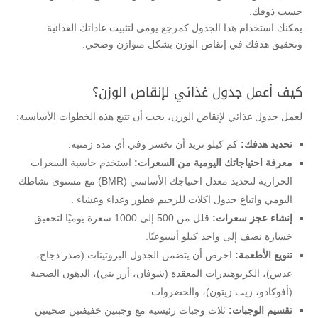
حسب ذوقك.
يمكنك استخدام هذا الجدول كمرجع يومي لتثبيت عاداتك الغذائية
وتحقيق هدفك في إنقاص الوزن بشكل متوازن وصحي.
كيف أعمل جدول غذائي لإنقاص الوزن؟
لعمل جدول غذائي لإنقاص الوزن، يجب أن تتبع هذه الخطوات الأساسية:
تحديد هدفك:
كم كيلو تريد أن تخسر وفي أي مدة زمنية.
معرفة احتياجاتك اليومية من السعرات:
استخدم حاسبة السعرات
الحرارية لتحديد معدل احتياجك الأساسي (BMR) مع مستوى نشاطك
اليومي واتباع جدول اكلات للرجيم فطور وغداء وعشاء .
إنشاء عجز سعرات:
قلل من 500 إلى 1000 سعرة يوميًا لتحقيق
خسارة نصف إلى واحد كيلو أسبوعيًا.
تنويع الأطعمة:
احرص أن يتضمن الجدول البروتينات (صدر دجاج،
عدس)، الكربوهيدرات المعقدة (شوفان، أرز بني)، الدهون الصحية
(أفوكادو، زيت زيتون)، والخضروات.
تقسيم الوجبات:
ثلاث وجبات رئيسية مع وجبتين خفيفتين صحيتين