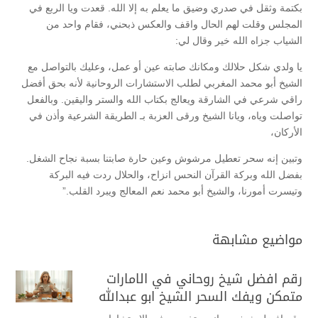
بكتمة وثقل في صدري وضيق ما يعلم به إلا الله. قعدت ويا الربع في
المجلس وقلت لهم الحال واقف والعكس ذبحني، فقام واحد من
الشياب جزاه الله خير وقال لي:
يا ولدي شكل حلالك ومكانك صابته عين أو عمل، وعليك بالتواصل مع
الشيخ أبو محمد المغربي لطلب الاستشارات الروحانية لأنه بحق أفضل
راقي شرعي في الشارقة ويعالج بكتاب الله والستر واليقين. وبالفعل
تواصلت وياه، ويانا الشيخ ورقى العزبة بـ الطريقة الشرعية وأذن في
الأركان،
وتبين إنه سحر تعطيل مرشوش وعين حارة صابتنا بسبة نجاح الشغل.
بفضل الله وبركة القرآن النحس انزاح، والحلال ردت فيه البركة
وتيسرت أمورنا، والشيخ أبو محمد نعم المعالج ويبرد القلب.”
مواضيع مشابهة
رقم افضل شيخ روحاني في الامارات
متمكن ويفك السحر الشيخ ابو عبدالله