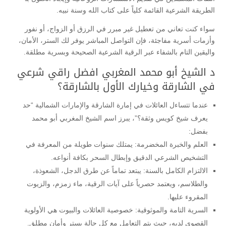
الطريقة الشرعية القائمة كلياً على كتاب الله وسنة نبيه.
سواء كنت تعاني من تعطيل غير مبرر في الرزق أو الزواج، أو نفور
وأزمات أسرية مفاجئة، فإن التواصل المباشر يوفر لك الستر، الأمان،
واليقين التام بالشفاء عبر الرقية الشرعية الصحيحة وبسرية مطلقة.
د الشيخ أبو محمد المغربي افضل راقي شرعي
في الشارقة وخيارك الأول بالشارقة؟
عندما تتساءل العائلات في إمارة الشارقة والإمارات الشمالية “حد
يعرف شيخ كويس وثقة؟”، يبرز اسم الشيخ المغربي أبو محمد
بفضل:
العلم والخبرة المخضرمة: يمتلك سنوات طويلة من المعرفة في
التشخيص الشرعي الدقيق وإبطال السحر بكافة أنواعه.
الالتزام الكامل بالسنة: يبتعد تماماً عن طرق الدجل، الشعوذة،
والطلاسم، ويعتمد حصرياً على آيات الرقية، ماء زمزم، والزيوت
المقروء عليها.
السرية التامة والموثوقية: خصوصية العائلات والبيوت هي الأولوية
القصوى لديه، حيث يتم التعامل مع كل حالة بستر وأمان مطلق.