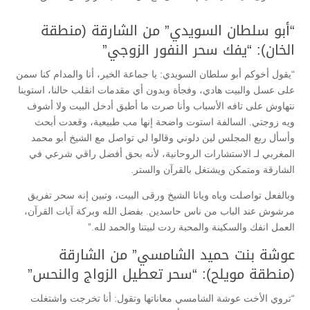
“أبو سلطان السويدي” من الشارقة (منطقة
الخان): “يفك سحر النفور الزوجي”
“يقول أخوكم أبو سلطان السويدي: يا جماعة الخير، أنا والمدام كنا سمن
على عسل والبيت هادي، وفجأة وبدون أي مقدمات انقلب حالنا، استوينا
نتهاوش على تافه الأسباب وأنا صرت ما أطيق أدخل البيت ولا أشوف
ويه زوجتي. السالفة استوت واضحة إنها مب طبيعية، وقعدت أبحث
وأسأل ربع المجلس لين دلوني وقالوا لي تواصل مع الشيخ أبو محمد
المغربي لـ الاستشارات الروحانية، لأنه بحق أفضل راقي شرعي في
الشارقة ومتمكن ويشتغل بالقرآن والستر.
وبالفعل تواصلت وياه ويانا الشيخ ورقى البيت، وتبين إنه سحر تفريق
مرشوش عند الباب من ناس حاسدين. بفضل الله وبركة آيات القرآن،
العمل انفك والسكينة والمحبة ردت لبيتنا والحمد لله.”
عوشة بنت حميد الشامسي” من الشارقة
(منطقة مويلح): “سحر تعطيل الزواج والنحس”
“تروي الأخت عوشة الشامسي معاناتها وتقول: أنا تخرجت واشتغلت