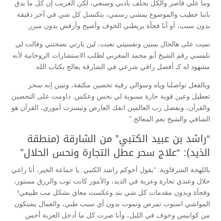
وما علي قاصر والكل يحلف بأدبي وسنعي، لكن الغريب إن كل ما يدق
بابنا خطيب والموضوع يمشي رسمي، يتكنسل كل شي في آخر دقيقة
بدون سبب، أو أنا فجأة يربطني الخوف وأصيح وأرفض بدون مبرر.
تميت على هالحال سنين ونفسيتي تعبت، لين يارتي نصحتني وقالت لي
تلمسي رقم الشيخ أبو محمد المغربي لطلب الاستشارات الروحانية لأنه
مشهود له كـ أفضل راقي شرعي في الشارقة يعالج بكتاب الله.
وبالفعل تواصلنا وياه وسوالي رقية تحصين مكثفة، وتبين إنه سحر
تعطيل وعين قوية حارة مسوية لي نحس وعكس. داومت على التحصين
والقرآن، وبفضل رب العالمين انفك العارض وتيسرت أموري، القرآن هو
الشافي والشيخ نعم المعالج.”
“راشد بن عبيد الكتبي” من الشارقة (منطقة
الذيد): “علاج سحر عطل التجارة ونحس الحلال”
باللهجة الشرقاوية: “يقول أخوكم راشد الكتبي: يا جماعة الخير، أنا راعي
حلال وعندي تجارة وعزبة في الذيد، والأمور كانت توب والرزق مستور،
وفجأة وبدون مقدمات كل شي بند وعكست معاي بشكل مب طبيعي!
المواشي استوت تمرض وتموت بدون أي سبب طبي، والعمال يشتكون
من كوابيس وخوف في الليل، وأنا صرت كل ما أدخل العزبة أحس