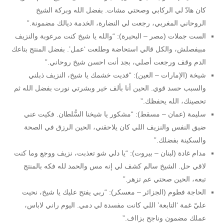
كان هادّ لي الركابي وصحتي مشات. بفضل الله وبركة الشيخ
الروحاني المغربي، رجعت لي النضارة، الخدمة ديالك مضمونة.”
الست جملات (مصر – البحيرة): “والله يا شيخ كنت مرعوبة والنزيف
مبيفصلش، والكل قالي استحاضة وطلعت ‘عمل’. بفضل المنتج بتاعك
الدم وقف ورجعت أصلي، بجد أنت احسن شيخ روحاني.”
شيخة (الإمارات – العين): “فديت خشمك يا شيخ، النزيف ذبلني
والسبب حسد قوي. الحين أنا بألف خير وبشرتي نورت بفضل الله ثم
تحصينك، الله يحفظك.”
سليمة (عمان – مسقط): “مشكور يا شيخنا السُّلطان. فكيت عني
ضيق النفس والنزيف اللي كان يلاحقني، الحين الرزق في الصحة
والسكينة بفضلك.”
مدام غادة (لبنان – بيروت): “يا دلي شو تعذبت، نزيف ووجع وما كنت
لاقي حل. الشيخ سالم كشف لي إنه مس والحمد لله فكه بالمنتج
تبعه، الحين صحتي عم تزهر.”
الحاجة فطوم (الجزائر – معسكر): “ربي يفتح عليك يا شيخ، نحيت
عليّ غمة ‘التابعة’ اللي كانت مفسدة لي دمي. اليوم راني لاباس،
عملك مضمون وناجح بزااف.”