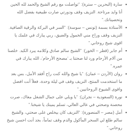
سارة (البحرين – سترة): “تواصلت مع رقم الشيخ والحمد لله الحين
أنا وايد مرتاحة. النزيف وقف ودورتي صارت طبيعية بفضل الله
وتحصيناتك.”
الأستاذة بسمة (تونس – سوسة): “السر في البركة والرقية الصافية.
النزيف وقف وراح مني الخمول والضيق، ربي يبارك في علمك يا
اقوى شيخ روحاني.”
أم جابر (قطر – الخور): “الشيخ سالم صادق وكلامه يبرد الكبد. خلصنا
من آلام الأرحام ورد لنا صحتنا بـ ‘مصحح الأرحام’، الله يبارك في
عمره.”
روان (الأردن – عمان): “يا شيخ والله كنت راح أفقد الأمل، بس بعد
ما استخدمت المنتج، النزيف وقف في ليلة وحدة، فعلاً أنت افضل
واقوى الشيوخ الروحانيين.”
نورة (السعودية – نجران): “يا ويلي على جمال الشغل معاك، صرت
محصنة وصحتي في عالي العالي، تسلم يمينك يا شيخنا.”
أمل (مصر – المنصورة): “النزيف كان بيخلص على صحتي، والشيخ
سالم طلع لي السحر المأكول والدم وقف تماماً، بجد أنت احسن شيخ
روحاني.”