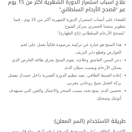
علاج أسباب استمرار الدورة الشهرية أكثر من 15 يوم
عبر “مُصحح الأرحام السلطاني”
للقضاء على أسباب استمرار الدورة الشهرية أكثر من 15 يوم ، قمنا
بتطوير منتجنا الحصري بمركز الفتوح:
“مُصحح الأرحام السلطاني (تاج الطهارة)”
هذا المنتج هو عبارة عن تركيبة مرصودة فلكياً تعمل على لجم
العوارض وقطع دابر النزيف:
دحر المس العاشق وعلاجه: يقوم المنتج بحرق طاقة العارض الذي
يسكن الأرحام ويسبب سيلان الدم.
إعادة الضبط الطاقي: يعيد تنظيم الدورة القمرية داخل جسدكِ بفضل
بركة افضل شيخ روحاني مغربي.
تحصين الدم: يمنع تجدد بسبب السحر والاعمال والعين التي تستهدف
أنوثتكِ وصحتكِ.
طريقة الاستخدام (السر المعلن):
الاغتسال الطاقي: يُذاب المسحوق المرفق (رقم 1) في ماء فاتر ويتم