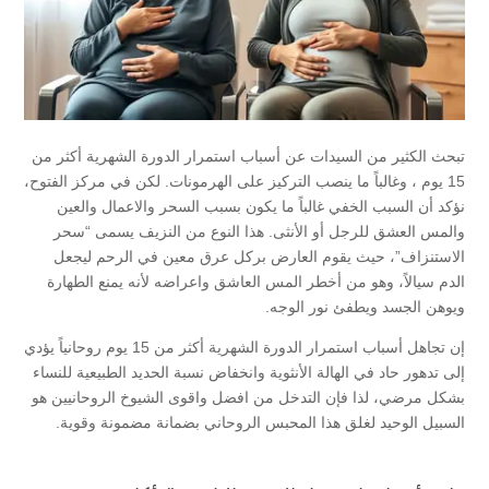
تبحث الكثير من السيدات عن أسباب استمرار الدورة الشهرية أكثر من
15 يوم ، وغالباً ما ينصب التركيز على الهرمونات. لكن في مركز الفتوح،
نؤكد أن السبب الخفي غالباً ما يكون بسبب السحر والاعمال والعين
والمس العشق للرجل أو الأنثى. هذا النوع من النزيف يسمى “سحر
الاستنزاف”، حيث يقوم العارض بركل عرق معين في الرحم ليجعل
الدم سيالاً، وهو من أخطر المس العاشق واعراضه لأنه يمنع الطهارة
ويوهن الجسد ويطفئ نور الوجه.
إن تجاهل أسباب استمرار الدورة الشهرية أكثر من 15 يوم روحانياً يؤدي
إلى تدهور حاد في الهالة الأنثوية وانخفاض نسبة الحديد الطبيعية للنساء
بشكل مرضي، لذا فإن التدخل من افضل واقوى الشيوخ الروحانيين هو
السبيل الوحيد لغلق هذا المحبس الروحاني بضمانة مضمونة وقوية.