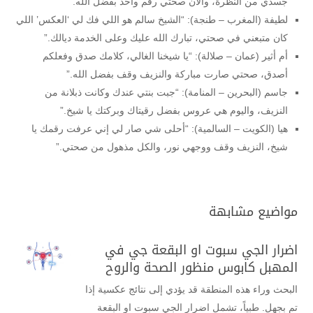
جسدي من النظرة، والآن صحتي رقم واحد بفضل الله.”
لطيفة (المغرب – طنجة): “الشيخ سالم هو اللي فك لي ‘العكس’ اللي
كان متبعني في صحتي، تبارك الله عليك وعلى الخدمة ديالك.”
أم أثير (عمان – صلالة): “يا شيخنا الغالي، كلامك صدق وفعلكم
أصدق، صحتي صارت مباركة والنزيف وقف بفضل الله.”
جاسم (البحرين – المنامة): “جبت بنتي عندك وكانت ذبلانة من
النزيف، واليوم هي عروس بفضل رقيتاك وبركتك يا شيخ.”
هيا (الكويت – السالمية): “أحلى شي صار لي إني عرفت رقمك يا
شيخ، النزيف وقف ووجهي نور، والكل مذهول من صحتي.”
مواضيع مشابهة
اضرار الجي سبوت او البقعة جي في
المهبل كابوس منظور الصحة والروح
البحث وراء هذه المنطقة قد يؤدي إلى نتائج عكسية إذا
تم بجهل. طبياً، تشمل اضرار الجي سبوت او البقعة