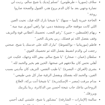
سلاف (سوريا – طرطوس): “تسلم إيديك يا شيخ سالم، رديت لي
نضارة وجهي بعد ما كان الدم يروح هدر، القبول والصحة صاروا
روعة.”
الحاجة خيرية (ليبيا – سبها): “يا شيخنا بارك الله فيك، نحيت العين
اللي كانت موقفة حالي ومنشفة دمي، توا راهي أموري مية مية.”
ريهام (فلسطين – جنين): “رغم التعب، تحصينك أعطاني قوة والنزيف
وقف بفضل الله ثم فضلك، ربي يجزيك الخير.”
فاطم (موريتانيا – نواكشوط): “تبارك الله على خدمتك يا شيخ، صحتي
رجعت لي والدم انضبط بفضل الله ثم تحصينك القوي.”
سلطان (عمان – صحار): “يا شيخ سالم، بيض الله وجهك، فكيت عن
أهلي نحس كان ملاحقهم في صحتها، الحين هم بخير والحمد لله.”
بشرى (العراق – البصرة): “يا طيب النفس، النزيف كان مأذيني بسبب
العين، والحمد لله بفضلك وبفضل الرقية صار كل شي طبيعي.”
مدام مرفت (مصر – الإسكندرية): “يا شيخنا أنت بركة، العلاج
الروحاني بتاعك جاب نتيجة أحسن من الدكاترة، ربنا يكرمك
ويرزقك.”
سالمة (الإمارات – الشارقة): “مشكور يا شيخ، علمتني كيف أحمي