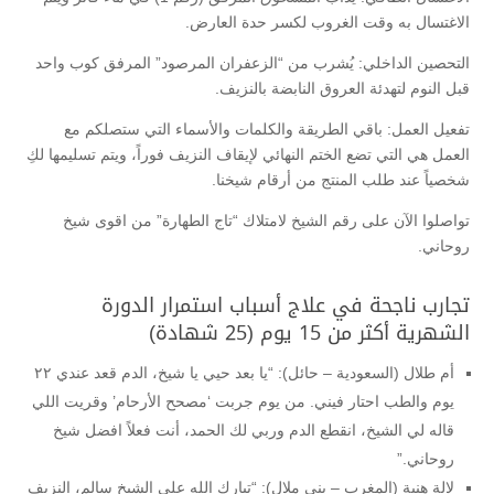
الاغتسال به وقت الغروب لكسر حدة العارض.
التحصين الداخلي: يُشرب من “الزعفران المرصود” المرفق كوب واحد
قبل النوم لتهدئة العروق النابضة بالنزيف.
تفعيل العمل: باقي الطريقة والكلمات والأسماء التي ستصلكم مع
العمل هي التي تضع الختم النهائي لإيقاف النزيف فوراً، ويتم تسليمها لكِ
شخصياً عند طلب المنتج من أرقام شيخنا.
تواصلوا الآن على رقم الشيخ لامتلاك “تاج الطهارة” من اقوى شيخ
روحاني.
تجارب ناجحة في علاج أسباب استمرار الدورة
الشهرية أكثر من 15 يوم (25 شهادة)
أم طلال (السعودية – حائل): “يا بعد حيي يا شيخ، الدم قعد عندي ٢٢
يوم والطب احتار فيني. من يوم جربت ‘مصحح الأرحام’ وقريت اللي
قاله لي الشيخ، انقطع الدم وربي لك الحمد، أنت فعلاً افضل شيخ
روحاني.”
لالة هنية (المغرب – بني ملال): “تبارك الله على الشيخ سالم، النزيف