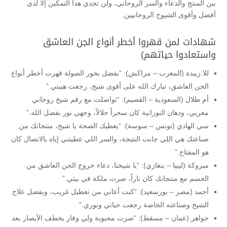
بين المنتج والدعاء والسر الروحاني، ولن تجدي هذا التمكين إلا لدى
أفضل وأقوى الشيوخ الروحانيين.
شهادات لمن قهروا أخطر أنواع الجن العاشق
واستعادوا حياتهم)
للا زبيدة (المغرب – مراكش): “بفضل بخور الصولة قهرت أخطر أنواع
الجن العاشق، تبارك الله على أقوى شيخ، رجعت هيبتي.”
أم طلال (السعودية – القصيم): “تواصلت مع رقم شيخ روحاني
مغربي، ودهان النورانية كان سحراً حلالاً، وجهي نور بفضل الله.”
سي الهادي (تونس – سوسة): “يعطيك الصحة يا شيخ، منتجاتك من
صناعتك هي اللي جابت النتيجة، والسر اللي عطيتني إياه بالاتصال كان
هو المفتاح.”
مبروكة (ليبيا – بنغازي): “يا شيخنا، دعاء خروج الجن العاشق من
الجسم مع منتجاتك كان ناراً، صرت ملكة في بيتي.”
أحمد (مصر – بورسعيد): “كنت أعاني من تعطيل غريب، وبفضل علاج
الشيخ وصناعته الخاصة رجعت حياتي ونوري.”
جواهر (عمان – مسقط): “صرت محبوبة ولي وقار يخطف الأبصار بعد