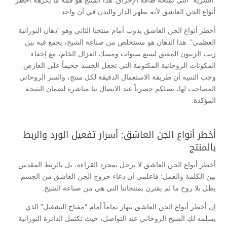
أنواع الجن العاشق لأنه يطهر الدار والبدن في آن واحد.
أخطر أنواع الجن العاشق يذوب أمام منتجنا الثاني وهو “دهان النورانية
العظمى”. هذا الدهان هو مستخلص من صناعة الشيخ، يجمع فيه بين
زيت الزيتون المعتق لسبع سنوات ومسك الغزال الخام، مع إخفاء
المكونات الروحانية المكتومة التي تجعل الجسد جحيماً على العارض.
وجب التنبيه أن طريقة الاستعمال الدقيقة لكل منتج، والسر الروحاني
المصاحب لها، تصلكم حصرياً عند الاتصال بنا مباشرة لضمان النتيجة
المؤكدة.
أخطر أنواع الجن العاشق: أسرار تفعيل الورد والربط
بالمنتج
أخطر أنواع الجن العاشق لا يرحل بمجرد القراءة، بل بالربط المقدس
بين الكلمة والعمل؛ فاعلمي أن دعاء خروج الجن العاشق من الجسم
يظل بلا روح ما لم يقترن بمنتجاتنا التي هي من صناعة الشيخ.
إن أخطر أنواع الجن العاشق ينهار تماماً أمام “مفتاح التشغيل” الذي
يسلمه لكِ الشيخ الروحاني عند التواصل، حيث تكتمل الدائرة النورانية