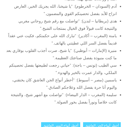
آدم (السودان – الخرطوم): “يا شيخنا، الله يجزيك الخير، العارض
انزاح للأبد بفضل تحصينكم القوي والمضمون.”
هدى (بريطانيا – لندن): “تواصلت مع رقم شيخ روحاني مغربي
والنتيجة كانت قبولاً فوق الخيال بمنتجات الشيخ.”
يامنة (المغرب – أكادير): “تبارك الله على حكمتكم، فكيت عني عقداً
قديماً بفضل السر اللي عطيتني بالهاتف.”
منيرة (الإمارات – أبوظبي): “يا شيخ، صرت أجذب القلوب بوقاري بعد
ما كنت منبوذة بفضل صناعتك العظيمة.”
سي الطيب (تونس – باجة): “حياتي رجعت لطبيعتها بفضل تحصينكم
الملكي، والدار عمرت بالخير والهدوء.”
ياسمين (مصر – أسيوط): “أخطر أنواع الجن العاشق كان يخنقني،
واليوم أنا حرة بفضل الله وعلاجكم الصادق.”
سليمة (المغرب – الدار البيضاء): “تواصلت مع أشهر شيخ، والنتيجة
كانت خلاصاً ونوراً بفضل بخور الصولة.”
أخطر أنواع الجن العاشق
أخطر أنواع المس العاشق